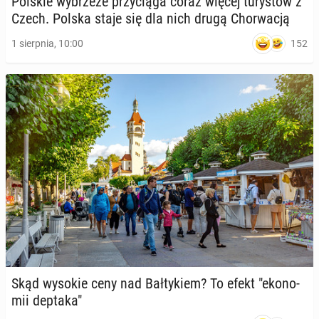
Polskie wy­brze­że przy­cią­ga coraz więcej tu­ry­stów z
Czech. Polska staje się dla nich drugą Chor­wa­cją
152
1 sierpnia, 10:00
Skąd wysokie ceny nad Bał­ty­kiem? To efekt "eko­no­
mii deptaka"