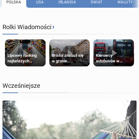
POLSKA
USA
IRLANDIA
ŚWIAT
WALUTY
›
Rolki Wiadomości
Lipcowy ranking
Bristol znalazł się
Kierowcy
najtańszych
w gronie
autobusów w
supermarketów
najlepszych
Londynie
kierunków podróży
zapowiadają strajki
na świecie
Wcześniejsze