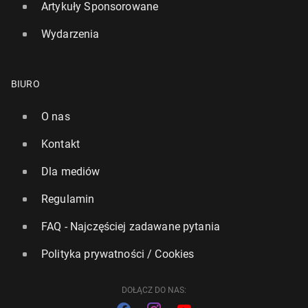
Artykuły Sponsorowane
Wydarzenia
BIURO
O nas
Polacy na ferie naj­chęt­niej wy­bie­ra­ją ciepłe kraje
Kontakt
20 stycznia, 09:00
Dla mediów
Regulamin
FAQ - Najczęściej zadawane pytania
Polityka prywatności / Cookies
DOŁĄCZ DO NAS: