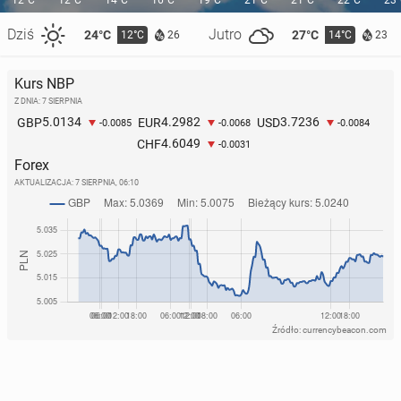
12°C
12°C
14°C
16°C
19°C
21°C
21°C
22°C
23
Dziś
Jutro
24°C
27°C
12°C
14°C
26
23
Kurs NBP
Prawie połowa Polaków chce jechać na wakacje
Z DNIA: 7 SIERPNIA
wiosną lub wcze­snym latem
5.0134
4.2982
3.7236
GBP
EUR
USD
-0.0085
-0.0068
-0.0084
4.6049
CHF
-0.0031
5
14 maja, 09:00
Forex
AKTUALIZACJA:
7 SIERPNIA, 06:10
Źródło: currencybeacon.com