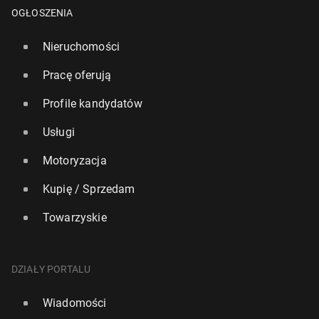
OGŁOSZENIA
Nieruchomości
Pracę oferują
Profile kandydatów
Usługi
Motoryzacja
Kupię / Sprzedam
Towarzyskie
Leo Express: Od 1 marca start po­łą­cze­nia War­sza­
wa–Kraków–Praga
DZIAŁY PORTALU
22 lutego, 10:00
Wiadomości