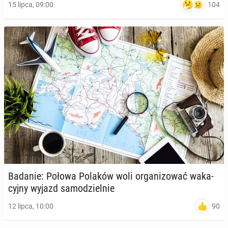
104
15 lipca, 09:00
Badanie: Połowa Polaków woli or­ga­ni­zo­wać wa­ka­
cyj­ny wyjazd sa­mo­dziel­nie
90
12 lipca, 10:00