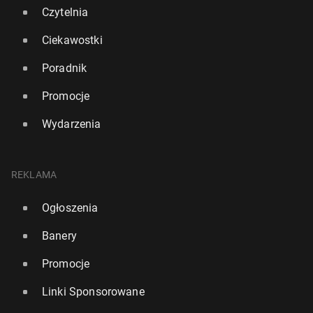
Czytelnia
Ciekawostki
Poradnik
Promocje
Wydarzenia
REKLAMA
Londyn naj­po­pu­lar­niej­szym kie­run­kiem lot­ni­czym z i
do Polski
Ogłoszenia
31 stycznia, 12:00
Banery
Promocje
Linki Sponsorowane