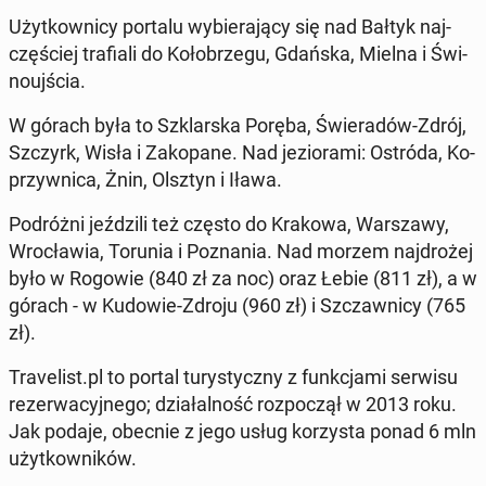
Użyt­kow­ni­cy portalu wy­bie­ra­ją­cy się nad Bałtyk naj­
czę­ściej tra­fia­li do Ko­ło­brze­gu, Gdańska, Mielna i Świ­
no­uj­ścia.
W górach była to Szklar­ska Poręba, Świe­ra­dów-Zdrój,
Szczyrk, Wisła i Za­ko­pa­ne. Nad je­zio­ra­mi: Ostróda, Ko­
przyw­ni­ca, Żnin, Olsztyn i Iława.
Po­dróż­ni jeź­dzi­li też często do Krakowa, War­sza­wy,
Wro­cła­wia, Torunia i Po­zna­nia. Nad morzem naj­dro­żej
było w Rogowie (840 zł za noc) oraz Łebie (811 zł), a w
górach - w Kudowie-Zdroju (960 zł) i Szczaw­ni­cy (765
zł).
Tra­ve­list.pl to portal tu­ry­stycz­ny z funk­cja­mi serwisu
re­zer­wa­cyj­ne­go; dzia­łal­ność roz­po­czął w 2013 roku.
Jak podaje, obecnie z jego usług ko­rzy­sta ponad 6 mln
użyt­kow­ni­ków.