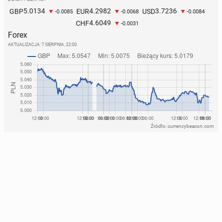
5.0134
4.2982
3.7236
GBP
EUR
USD
-0.0085
-0.0068
-0.0084
4.6049
CHF
-0.0031
Forex
AKTUALIZACJA:
7 SIERPNIA, 22:00
Źródło: currencybeacon.com