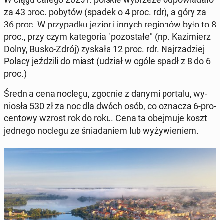
za 43 proc. pobytów (spadek o 4 proc. rdr), a góry za
36 proc. W przy­pad­ku jezior i innych re­gio­nów było to 8
proc., przy czym ka­te­go­ria "po­zo­sta­łe" (np. Ka­zi­mierz
Dolny, Busko-Zdrój) zyskała 12 proc. rdr. Naj­rza­dziej
Polacy jeź­dzi­li do miast (udział w ogóle spadł z 8 do 6
proc.)
Średnia cena noclegu, zgodnie z danymi portalu, wy­
nio­sła 530 zł za noc dla dwóch osób, co oznacza 6-pro­
cen­to­wy wzrost rok do roku. Cena ta obej­mu­je koszt
jednego noclegu ze śnia­da­niem lub wy­ży­wie­niem.