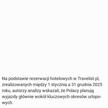
Na pod­sta­wie re­zer­wa­cji ho­te­lo­wych w Tra­ve­list.pl,
zre­ali­zo­wa­nych między 1 stycz­nia a 31 grudnia 2025
roku, autorzy analizy wska­za­li, że Polacy planują
wyjazdy głównie wokół klu­czo­wych okresów urlo­po­
wych.