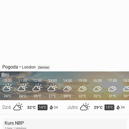
Pogoda
•
London
ZMIANA
Dziś
10:00
11:00
12:00
13:00
14:00
15:00
16:00
17:00
18:
24°C
24°C
26°C
27°C
29°C
32°C
32°C
31°C
30
Dziś
Jutro
32°C
29°C
14°C
15°C
34
34
Kurs NBP
Z DNIA: 7 SIERPNIA