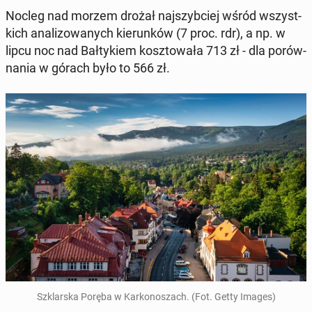
Nocleg nad morzem drożał naj­szyb­ciej wśród wszyst­
kich ana­li­zo­wa­nych kie­run­ków (7 proc. rdr), a np. w
lipcu noc nad Bał­ty­kiem kosz­to­wa­ła 713 zł - dla po­rów­
na­nia w górach było to 566 zł.
Szklar­ska Poręba w Kar­ko­no­szach. (Fot. Getty Images)