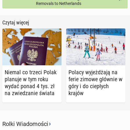
Removals to Netherlands
Czytaj więcej
Niemal co trzeci Polak
Polacy wy­jeż­dża­ją na
planuje w tym roku
ferie zimowe głównie w
wydać ponad 4 tys. zł
góry i do cie­płych
na zwie­dza­nie świata
krajów
›
Rolki Wiadomości