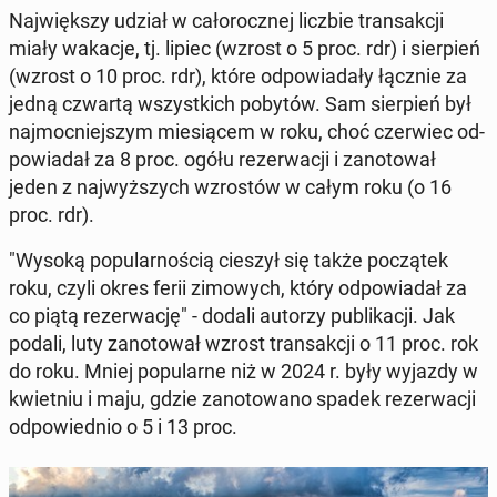
Naj­więk­szy udział w ca­ło­rocz­nej liczbie trans­ak­cji
miały wakacje, tj. lipiec (wzrost o 5 proc. rdr) i sier­pień
(wzrost o 10 proc. rdr), które od­po­wia­da­ły łącznie za
jedną czwartą wszyst­kich pobytów. Sam sier­pień był
naj­moc­niej­szym mie­sią­cem w roku, choć czer­wiec od­
po­wia­dał za 8 proc. ogółu re­zer­wa­cji i za­no­to­wał
jeden z naj­wyż­szych wzro­stów w całym roku (o 16
proc. rdr).
"Wysoką po­pu­lar­no­ścią cieszył się także po­czą­tek
roku, czyli okres ferii zi­mo­wych, który od­po­wia­dał za
co piątą re­zer­wa­cję" - dodali autorzy pu­bli­ka­cji. Jak
podali, luty za­no­to­wał wzrost trans­ak­cji o 11 proc. rok
do roku. Mniej po­pu­lar­ne niż w 2024 r. były wyjazdy w
kwiet­niu i maju, gdzie za­no­to­wa­no spadek re­zer­wa­cji
od­po­wied­nio o 5 i 13 proc.