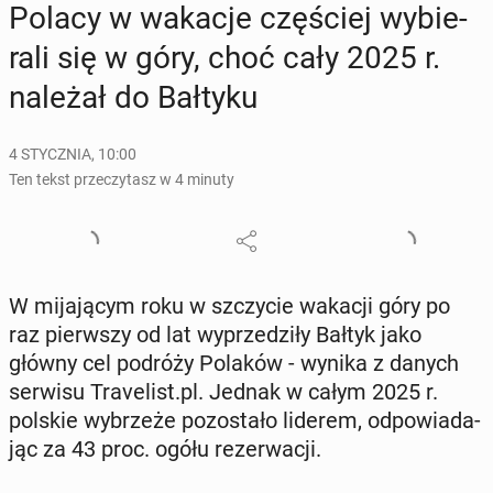
Polacy w wakacje czę­ściej wy­bie­
ra­li się w góry, choć cały 2025 r.
należał do Bałtyku
4 STYCZNIA, 10:00
Ten tekst przeczytasz w 4 minuty
W mi­ja­ją­cym roku w szczy­cie wakacji góry po
raz pierw­szy od lat wy­prze­dzi­ły Bałtyk jako
główny cel podróży Polaków - wynika z danych
serwisu Tra­ve­list.pl. Jednak w całym 2025 r.
polskie wy­brze­że po­zo­sta­ło liderem, od­po­wia­da­
jąc za 43 proc. ogółu re­zer­wa­cji.