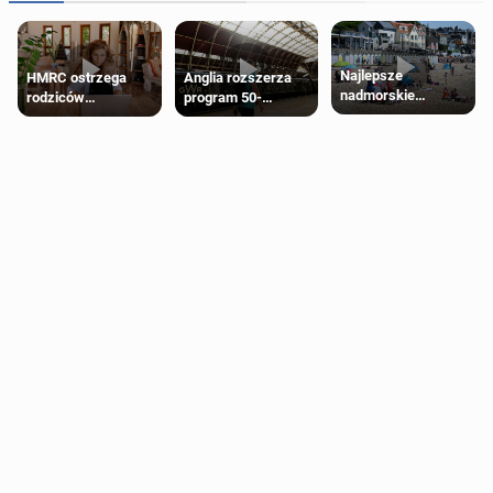
Najlepsze
HMRC ostrzega
Anglia rozszerza
nadmorskie
rodziców
program 50-
miasteczko blisko
pobierających Child
procentowych
Londynu
Benefit. Mogą być
zniżek kolejowych
zobowiązani do
na 18-latków
zwrotu zasiłku