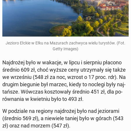
Jezioro Ełckie w Ełku na Ma­zu­rach za­chwy­ca wielu tu­ry­stów. (Fot.
Getty Images)
Naj­dro­żej było w wakacje, w lipcu i sierp­niu płacono
średnio 609 zł, choć wyższe ceny utrzy­ma­ły się także
we wrze­śniu (548 zł za noc, wzrost o 17 proc. rdr). Na
drugim bie­gu­nie był marzec, kiedy to noclegi były naj­
tań­sze. Wówczas kosz­to­wa­ły średnio 451 zł, dla po­
rów­na­nia w kwiet­niu było to 493 zł.
W po­dzia­le na regiony naj­dro­żej było nad je­zio­ra­mi
(średnio 569 zł), a nie­wie­le taniej było w górach (543
zł) oraz nad morzem (547 zł).