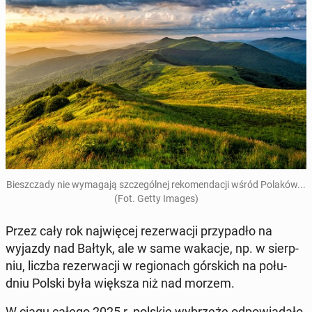
Biesz­cza­dy nie wy­ma­ga­ją szcze­gól­nej re­ko­men­da­cji wśród Polaków...
(Fot. Getty Images)
Przez cały rok naj­wię­cej re­zer­wa­cji przy­pa­dło na
wyjazdy nad Bałtyk, ale w same wakacje, np. w sierp­
niu, liczba re­zer­wa­cji w re­gio­nach gór­skich na po­łu­
dniu Polski była większa niż nad morzem.
W ciągu całego 2025 r. polskie wy­brze­że od­po­wia­da­ło