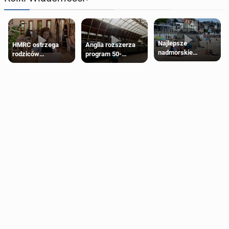
Najlepsze
HMRC ostrzega
Anglia rozszerza
nadmorskie
rodziców
program 50-
miasteczko blisko
pobierających Child
procentowych
Londynu
Benefit. Mogą być
zniżek kolejowych
zobowiązani do
na 18-latków
zwrotu zasiłku