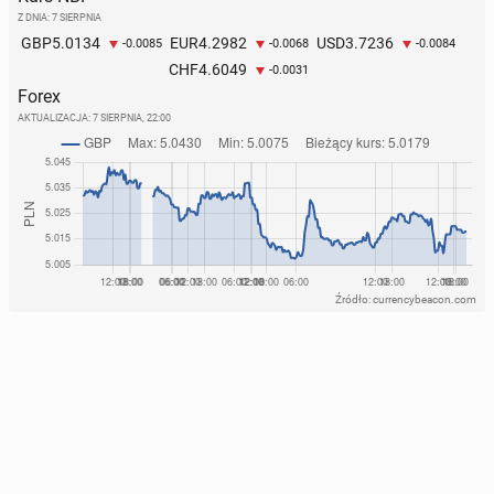
Z DNIA: 7 SIERPNIA
5.0134
4.2982
3.7236
GBP
EUR
USD
-0.0085
-0.0068
-0.0084
4.6049
CHF
-0.0031
Forex
AKTUALIZACJA:
7 SIERPNIA, 22:00
Źródło: currencybeacon.com