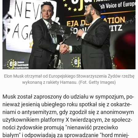
Elon Musk otrzy­mał od Eu­ro­pej­skie­go Sto­wa­rzy­sze­nia Żydów rzeźbę
wy­ko­na­ną z rakiety Hamasu. (Fot. Getty Images)
Musk został za­pro­szo­ny do udziału w sym­po­zjum, po­
nie­waż je­sie­nią ubie­głe­go roku spotkał się z oskar­że­
nia­mi o an­ty­se­mi­tyzm, gdy zgodził się z ano­ni­mo­wym
użyt­kow­ni­kiem plat­for­my X twier­dzą­cym, że spo­łecz­
no­ści ży­dow­skie promują "nie­na­wiść prze­ciw­ko
białym" i od­po­wia­da­ją za spro­wa­dza­nie "hord mniej­