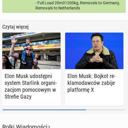
- Full Load 20m31200kg, Removals to Germany,
Removals to Netherlands
Czytaj więcej
Elon Musk udo­stęp­ni
Elon Musk: Bojkot re­
system Star­link or­ga­ni­
kla­mo­daw­ców zabije
za­cjom po­mo­co­wym w
plat­for­mę X
Strefie Gazy
›
Rolki Wiadomości