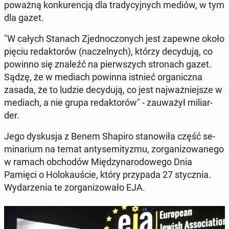
poważną kon­ku­ren­cją dla tra­dy­cyj­nych mediów, w tym
dla gazet.
"W całych Stanach Zjed­no­czo­nych jest zapewne około
pięciu re­dak­to­rów (na­czel­nych), którzy de­cy­du­ją, co
powinno się znaleźć na pierw­szych stro­nach gazet.
Sądzę, że w mediach powinna istnieć or­ga­nicz­na
zasada, że to ludzie de­cy­du­ją, co jest naj­waż­niej­sze w
mediach, a nie grupa re­dak­to­rów" - za­uwa­żył mi­liar­
der.
Jego dys­ku­sja z Benem Shapiro sta­no­wi­ła część se­
mi­na­rium na temat an­ty­se­mi­ty­zmu, zor­ga­ni­zo­wa­ne­go
w ramach ob­cho­dów Mię­dzy­na­ro­do­we­go Dnia
Pamięci o Ho­lo­kau­ście, który przy­pa­da 27 stycz­nia.
Wy­da­rze­nia te zor­ga­ni­zo­wa­ło EJA.