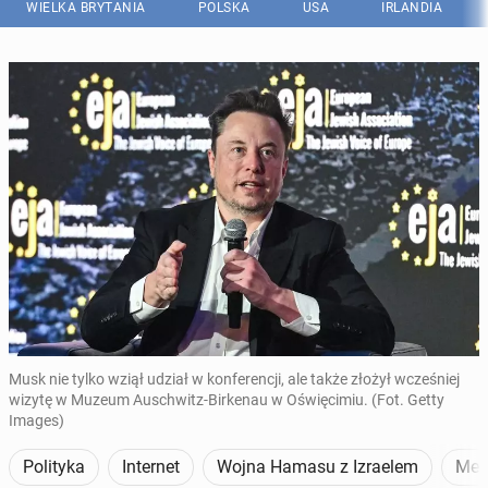
WIELKA BRYTANIA
POLSKA
USA
IRLANDIA
Musk nie tylko wziął udział w konferencji, ale także złożył wcześniej
wizytę w Muzeum Auschwitz-Birkenau w Oświęcimiu. (Fot. Getty
Images)
Polityka
Internet
Wojna Hamasu z Izraelem
Med