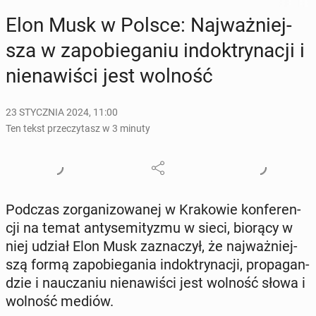
Elon Musk w Polsce: Naj­waż­niej­
sza w za­po­bie­ga­niu in­dok­try­na­cji i
nie­na­wi­ści jest wolność
23 STYCZNIA 2024, 11:00
Ten tekst przeczytasz w 3 minuty
Podczas zor­ga­ni­zo­wa­nej w Kra­ko­wie kon­fe­ren­
cji na temat an­ty­se­mi­ty­zmu w sieci, biorący w
niej udział Elon Musk za­zna­czył, że naj­waż­niej­
szą formą za­po­bie­ga­nia in­dok­try­na­cji, pro­pa­gan­
dzie i na­ucza­niu nie­na­wi­ści jest wolność słowa i
wolność mediów.