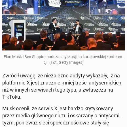
Elon Musk i Ben Shapiro podczas dys­ku­sji na ka­ra­kow­skiej kon­fe­ren­
cji. (Fot. Getty Images)
Zwrócił uwagę, że nie­za­leż­ne audyty wy­ka­za­ły, iż na
plat­for­mie X jest znacz­nie mniej treści an­ty­se­mic­kich
niż w innych ser­wi­sach tego typu, a zwłasz­cza na
TikToku.
Musk ocenił, że serwis X jest bardzo kry­ty­ko­wa­ny
przez media głów­ne­go nurtu i oskar­ża­ny o an­ty­se­mi­
tyzm, po­nie­waż sieci spo­łecz­no­ścio­we stały się