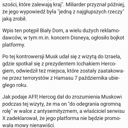
szo­ści, które za­le­wa­ją kraj". Mi­liar­der przy­znał później,
że jego wy­po­wiedź była "jedną z naj­głup­szych rzeczy"
jaką zrobił.
Wpis ten potępił Biały Dom, a wielu dużych re­kla­mo­
daw­ców, w tym m.in. koncern Disneya, ogło­si­ło bojkot
plat­for­my.
Po tej kon­tro­wer­sji Musk udał się z wizytą do Izraela,
gdzie spotkał się z pre­zy­den­tem Ic­cha­kiem Her­co­
giem, od­wie­dził też miejsca, które zostały za­ata­ko­wa­
ne przez ter­ro­ry­stów z Hamasu 7 paź­dzier­ni­ka ubie­
głe­go roku.
Jak podaje AFP, Hercog dał do zro­zu­mie­nia Muskowi
podczas tej wizyty, że ma on "do ode­gra­nia ogromną
rolę" w walce z an­ty­se­mi­ty­zmem, a wła­ści­ciel serwisu
X za­de­kla­ro­wał, że jego plat­for­ma nie będzie pro­mo­
wa­ła mowy nie­na­wi­ści.