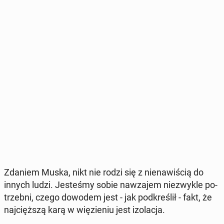
Zdaniem Muska, nikt nie rodzi się z nie­na­wi­ścią do
innych ludzi. Je­ste­śmy sobie na­wza­jem nie­zwy­kle po­
trzeb­ni, czego dowodem jest - jak pod­kre­ślił - fakt, że
naj­cięż­szą karą w wię­zie­niu jest izo­la­cja.