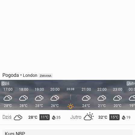
Pogoda
•
London
ZMIANA
Dziś
Jutr
17:00
18:00
19:00
20:00
20:38
21:00
22:00
23:00
00:
28°C
28°C
28°C
26°C
24°C
21°C
20°C
19
Dziś
Jutro
28°C
32°C
11°C
15°C
35
19
Kurs NBP