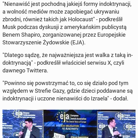
"Nie­na­wiść jest po­chod­ną jakiejś formy in­dok­try­na­cji,
a wolność mediów może za­po­bie­gać ukry­wa­niu
zbrodni, również takich jak Ho­lo­caust" - pod­kre­ślił
Musk podczas dys­ku­sji z ame­ry­kań­skim pu­bli­cy­stą
Benem Shapiro, zor­ga­ni­zo­wa­nej przez Eu­ro­pej­skie
Sto­wa­rzy­sze­nie Ży­dow­skie (EJA).
"Dlatego sądzę, że naj­waż­niej­sza jest walka z taką in­
dok­try­na­cją" - pod­kre­ślił wła­ści­ciel serwisu X, czyli
dawnego Twit­te­ra.
"Powinno się po­wstrzy­mać to, co się działo pod tym
wzglę­dem w Strefie Gazy, gdzie dzieci pod­da­wa­ne są
in­dok­try­na­cji i uczone nie­na­wi­ści do Izraela" - dodał.