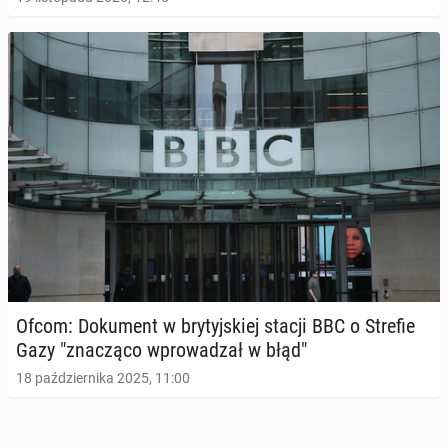
Ofcom: Do­ku­ment w bry­tyj­skiej stacji BBC o Strefie
Gazy "zna­czą­co wpro­wa­dzał w błąd"
18 października 2025, 11:00