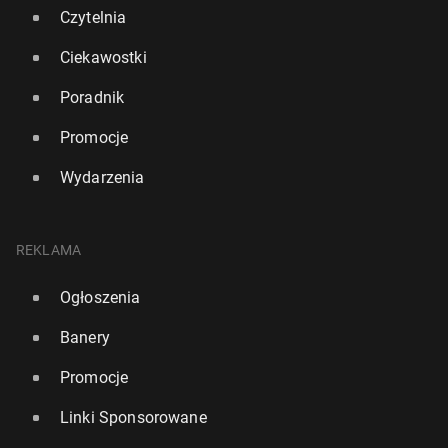
Czytelnia
Ciekawostki
Poradnik
Promocje
Wydarzenia
Or­ga­ni­za­to­rzy flo­tyl­li Sumud: Wszyscy Polacy wyjdą
dzisiaj z wię­zie­nia i opusz­czą Izrael
REKLAMA
6 października 2025, 14:00
Ogłoszenia
Banery
Promocje
Linki Sponsorowane