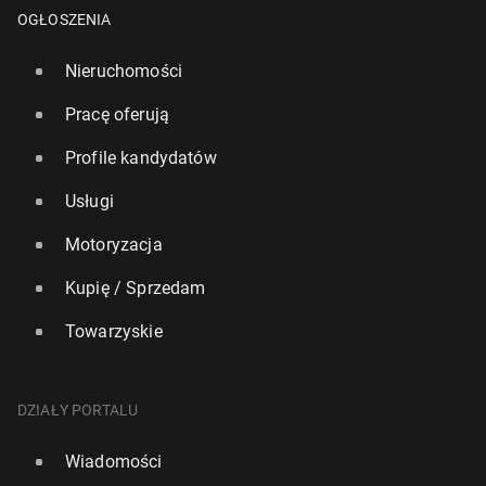
OGŁOSZENIA
Nieruchomości
Pracę oferują
Profile kandydatów
Usługi
Motoryzacja
Kupię / Sprzedam
Starmer: Zamach Hamasu na Izrael naj­gor­szym
atakiem na Żydów od czasów Ho­lo­kau­stu
Towarzyskie
7 października 2025, 14:00
DZIAŁY PORTALU
Wiadomości