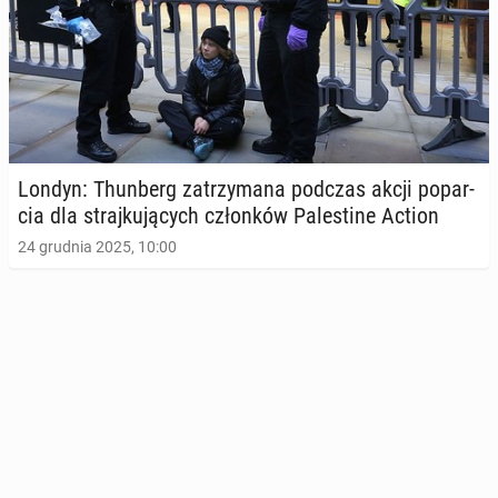
Londyn: Thun­berg za­trzy­ma­na podczas akcji po­par­
cia dla straj­ku­ją­cych człon­ków Pa­le­sti­ne Action
24 grudnia 2025, 10:00