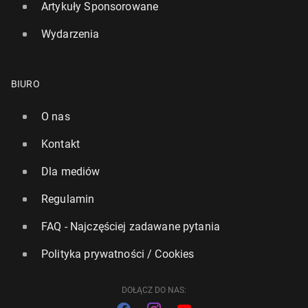
Artykuły Sponsorowane
Wydarzenia
BIURO
Greta Thun­berg po­in­for­mo­wa­ła rząd Szwecji o złym
trak­to­wa­niu w izra­el­skim wię­zie­niu
O nas
5 października 2025, 12:00
Kontakt
Dla mediów
Regulamin
FAQ - Najczęściej zadawane pytania
Polityka prywatności / Cookies
DOŁĄCZ DO NAS: