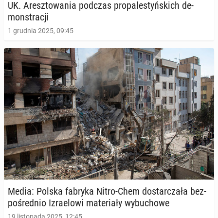
UK. Aresz­to­wa­nia podczas pro­pa­le­styń­skich de­
mon­stra­cji
1 grudnia 2025, 09:45
Media: Polska fabryka Nitro-Chem do­star­cza­ła bez­
po­śred­nio Izra­elo­wi ma­te­ria­ły wy­bu­cho­we
19 listopada 2025, 12:45