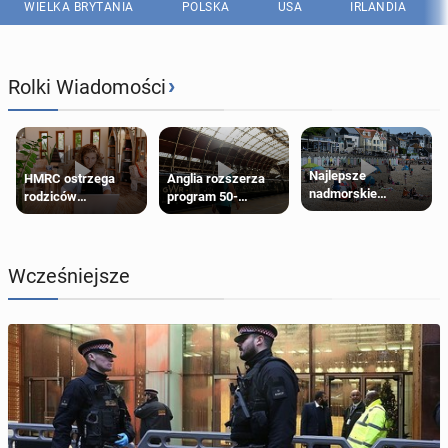
WIELKA BRYTANIA
POLSKA
USA
IRLANDIA
›
Rolki Wiadomości
Najlepsze
HMRC ostrzega
Anglia rozszerza
nadmorskie
rodziców
program 50-
miasteczko blisko
pobierających Child
procentowych
Londynu
Benefit. Mogą być
zniżek kolejowych
zobowiązani do
na 18-latków
zwrotu zasiłku
Wcześniejsze