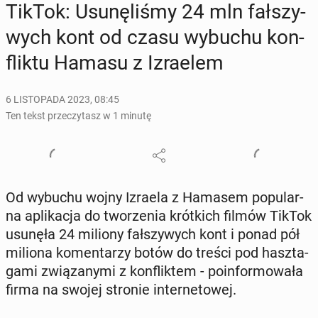
TikTok: Usu­nę­li­śmy 24 mln fał­szy­
wych kont od czasu wybuchu kon­
flik­tu Hamasu z Izra­elem
6 LISTOPADA 2023, 08:45
Ten tekst przeczytasz w 1 minutę
Od wybuchu wojny Izraela z Hamasem po­pu­lar­
na apli­ka­cja do two­rze­nia krót­kich filmów TikTok
usunęła 24 miliony fał­szy­wych kont i ponad pół
miliona ko­men­ta­rzy botów do treści pod hasz­ta­
ga­mi zwią­za­ny­mi z kon­flik­tem - po­in­for­mo­wa­ła
firma na swojej stronie in­ter­ne­to­wej.