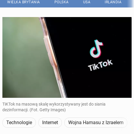
WIELKA BRYTANIA
POLSKA
USA
IRLANDIA
TiKTok na masową skalę wykorzystywany jest do siania
dezinformacji. (Fot. Getty Images)
Technologie
Internet
Wojna Hamasu z Izraelem