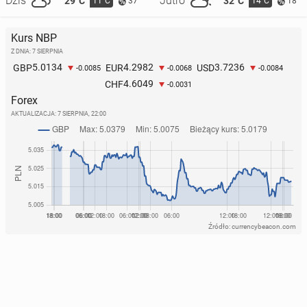
Dziś
Jutro
29°C
32°C
11°C
14°C
37
18
Kurs NBP
Z DNIA: 7 SIERPNIA
5.0134
4.2982
3.7236
GBP
EUR
USD
-0.0085
-0.0068
-0.0084
4.6049
CHF
-0.0031
Forex
AKTUALIZACJA:
7 SIERPNIA, 22:00
Źródło: currencybeacon.com