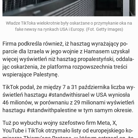
Władze TikToka wie­lo­krot­nie były oskar­ża­ne o przy­my­ka­nie oka na
fake newsy na rynkach USA i Europy. (Fot. Getty Images)
Firma pod­kre­śla również, iż hasztag wy­ra­ża­ją­cy po­
par­cie dla Izraela w jego wojnie z Hamasem uzyskał
więcej wy­świe­tleń niż hasztag pro­pa­le­styń­ski, od­da­la­
jąc oskar­że­nia, że plat­for­ma roz­po­wszech­nia treści
wspie­ra­ją­ce Pa­le­sty­nę.
TikTok podał, że między 7 a 31 paź­dzier­ni­ka liczba wy­
świe­tleń hasz­ta­gu #stan­dwi­thi­sra­el w USA wy­nio­sła
46 mi­lio­nów, w po­rów­na­niu z 29 mi­lio­na­mi wy­świe­tleń
hasz­ta­gu #stan­dwi­th­pa­le­sti­ne w tym samym okresie.
Tuż po wybuchu wojny sze­fo­stwo firm Meta, X,
YouTube i TikTok otrzy­ma­ło listy od eu­ro­pej­skie­go ko­