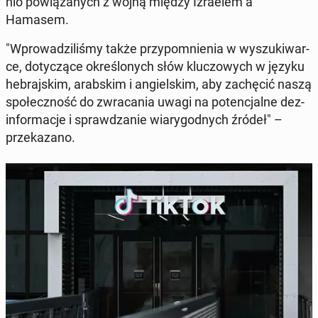
nio po­wią­za­nych z wojną między Izra­elem a
Hamasem.
"Wpro­wa­dzi­li­śmy także przy­po­mnie­nia w wy­szu­ki­war­
ce, do­ty­czą­ce okre­ślo­nych słów klu­czo­wych w języku
he­braj­skim, arab­skim i an­giel­skim, aby za­chę­cić naszą
spo­łecz­ność do zwra­ca­nia uwagi na po­ten­cjal­ne dez­
in­for­ma­cje i spraw­dza­nie wia­ry­god­nych źródeł" –
prze­ka­za­no.