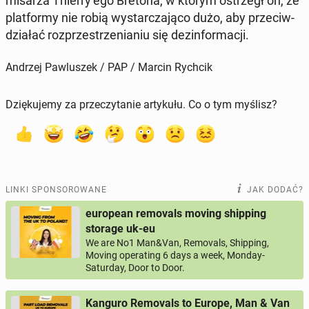
mi­sa­rza Thierry’ego Bretona, w którym ostrzegł on, że
plat­for­my nie robią wy­star­cza­ją­co dużo, aby prze­ciw­
dzia­łać roz­prze­strze­nia­niu się dez­in­for­ma­cji.
Andrzej Pawluszek / PAP / Marcin Rychcik
Dziękujemy za przeczytanie artykułu. Co o tym myślisz?
LINKI SPONSOROWANE
JAK DODAĆ?
european removals moving shipping
storage uk-eu
We are No1 Man&Van, Removals, Shipping,
Moving operating 6 days a week, Monday-
Saturday, Door to Door.
Kanguro Removals to Europe, Man & Van