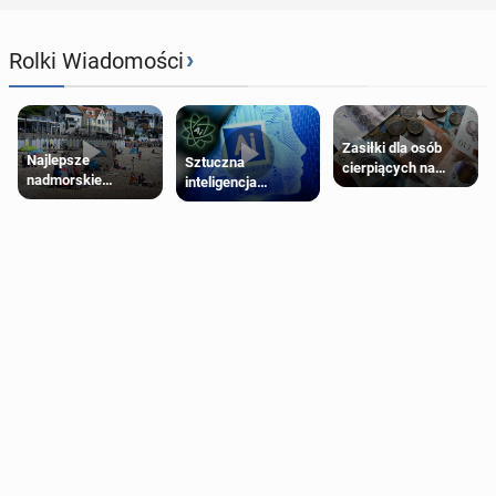
›
Rolki Wiadomości
Zasiłki dla osób
Najlepsze
Sztuczna
cierpiących na
nadmorskie
inteligencja
schorzenia
miasteczko blisko
próbowała oszukać
psychiczne
Londynu
człowieka