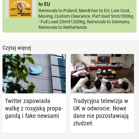
to EU
Removals to Poland, Man&Van to EU, Low Cost,
Moving, Custom Clearance. Part load 5m3/300kg
- Full Load 20m31200kg, Removals to Germany,
Removals to Netherlands
Czytaj więcej
Twitter za­po­wia­da
Tra­dy­cyj­na te­le­wi­zja w
walkę z ro­syj­ską pro­pa­
UK w od­wro­cie. Nowe
gan­dą i fake newsami
dane nie po­zo­sta­wia­ją
złudzeń