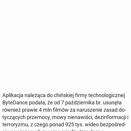
Apli­ka­cja na­le­żą­ca do chiń­skiej firmy tech­no­lo­gicz­nej
By­te­Dan­ce podała, że od 7 paź­dzier­ni­ka br. usunęła
również prawie 4 mln filmów za na­ru­sze­nie zasad do­
ty­czą­cych prze­mo­cy, mowy nie­na­wi­ści, dez­in­for­ma­cji i
ter­ro­ry­zmu, z czego ponad 925 tys. wideo bez­po­śred­