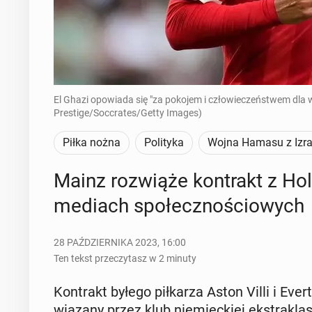
El Ghazi opowiada się "za pokojem i człowieczeństwem dla w
Prestige/Soccrates/Getty Images)
Piłka nożna
Polityka
Wojna Hamasu z Izr
Mainz roz­wią­że kon­trakt z H
mediach spo­łecz­no­ścio­wych
28 PAŹDZIERNIKA 2023, 16:00
Ten tekst przeczytasz w 2 minuty
Kon­trakt byłego pił­ka­rza Aston Villi i Ever­
wią­za­ny przez klub nie­miec­kiej eks­tra­kl