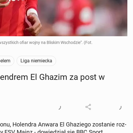
szystkich ofiar wojny na Bliskim Wschodzie". (Fot.
aelem
Liga niemiecka
o­len­drem El Ghazim za post w
to­nu, Ho­len­dra Anwara El Gha­zie­go zo­sta­nie roz­
a­sy FSV Mainz - do­wie­dział się BBC Sport.