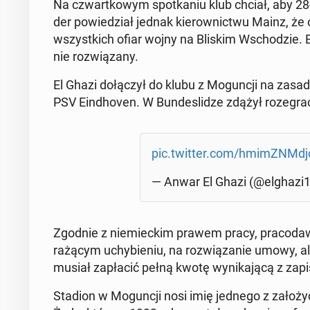
Na czwart­ko­wym spo­tka­niu klub chciał, aby 28-la
der po­wie­dział jednak kie­row­nic­twu Mainz, że
wszyst­kich ofiar wojny na Bliskim Wscho­dzie. El 
nie roz­wią­za­ny.
El Ghazi do­łą­czył do klubu z Mo­gun­cji na za­sa
PSV Ein­dho­ven. W Bun­de­sli­dze zdążył ro­ze­grać 
pic.twitter.com/hmim­ZNM­dj
— Anwar El Ghazi (@elghazi
Zgodnie z nie­miec­kim prawem pracy, pra­co­daw
rażącym uchy­bie­niu, na roz­wią­za­nie umowy, al
musiał za­pła­cić pełną kwotę wy­ni­ka­ją­cą z zapi
Stadion w Mo­gun­cji nosi imię jednego z za­ło­ży­