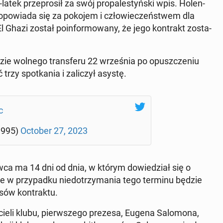
tek prze­pro­sił za swój pro­pa­le­styń­ski wpis. Ho­len­
 opo­wia­da się za pokojem i czło­wie­czeń­stwem dla
Ghazi został po­in­for­mo­wa­ny, że jego kon­trakt zo­sta­
­dzie wolnego trans­fe­ru 22 wrze­śnia po opusz­cze­niu
trzy spo­tka­nia i za­li­czył asystę.
c
1995)
October 27, 2023
­ca ma 14 dni od dnia, w którym do­wie­dział się o
e w przy­pad­ku nie­do­trzy­ma­nia tego terminu będzie
sów kon­trak­tu.
cie­li klubu, pierw­sze­go prezesa, Eugena Sa­lo­mo­na,