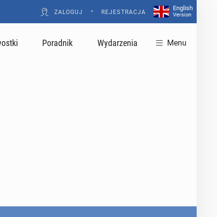
English
•
ZALOGUJ
REJESTRACJA
Version
ostki
Poradnik
Wydarzenia
Menu