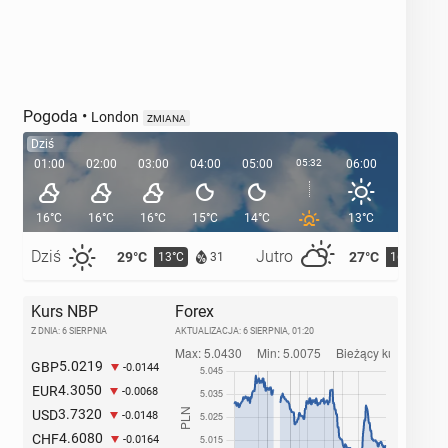
Pogoda
•
London
ZMIANA
Dziś
01:00
02:00
03:00
04:00
05:00
05:32
06:00
07:00
16°C
16°C
16°C
15°C
14°C
13°C
15°C
Dziś
Jutro
29°C
27°C
13°C
16°C
31
Kurs NBP
Forex
Z DNIA: 6 SIERPNIA
AKTUALIZACJA:
6 SIERPNIA, 01:20
5.0219
GBP
-0.0144
4.3050
EUR
-0.0068
3.7320
USD
-0.0148
4.6080
CHF
-0.0164