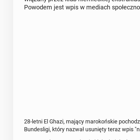
Powodem jest wpis w mediach spo­łecz­no­śc
28-letni El Ghazi, mający ma­ro­koń­skie po­cho­dze
Bun­de­sli­gi, który nazwał usu­nię­ty teraz wpis "n