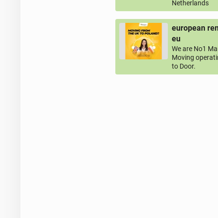
Netherlands
european rem
eu
We are No1 Man
Moving operati
to Door.