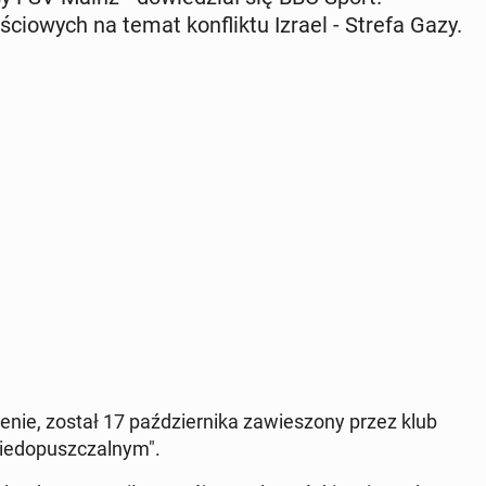
io­wych na temat kon­flik­tu Izrael - Strefa Gazy.
­nie, został 17 paź­dzier­ni­ka za­wie­szo­ny przez klub
ie­do­pusz­czal­nym".