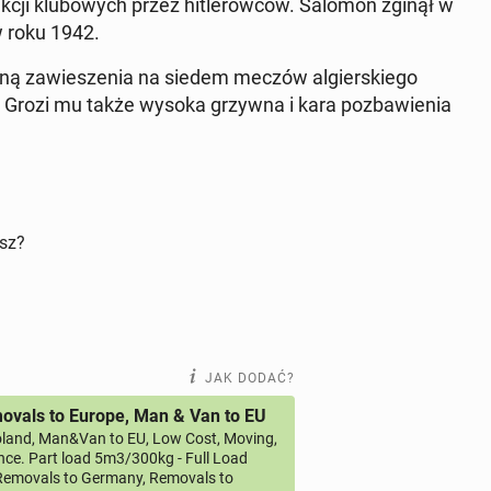
kcji klu­bo­wych przez hi­tle­row­ców. Salomon zginął w
w roku 1942.
y­ną za­wie­sze­nia na siedem meczów al­gier­skie­go
. Grozi mu także wysoka grzywna i kara po­zba­wie­nia
isz?
JAK DODAĆ?
vals to Europe, Man & Van to EU
land, Man&Van to EU, Low Cost, Moving,
ce. Part load 5m3/300kg - Full Load
emovals to Germany, Removals to