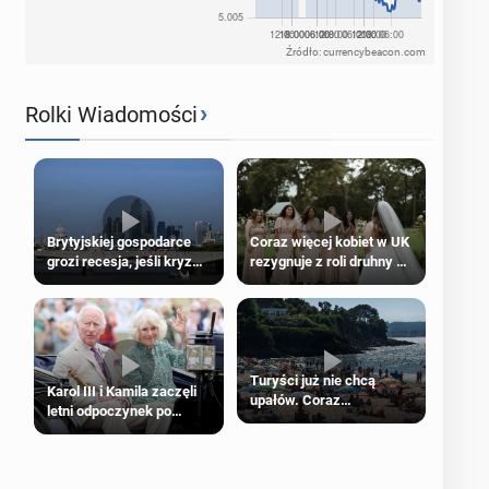
Źródło: currencybeacon.com
›
Rolki Wiadomości
Brytyjskiej gospodarce
Coraz więcej kobiet w UK
grozi recesja, jeśli kryzys
rezygnuje z roli druhny na
na Bliskim Wschodzie się
ślubie
przedłuży
Turyści już nie chcą
Karol III i Kamila zaczęli
upałów. Coraz
letni odpoczynek po
popularniejsze
Igrzyskach Wspólnoty w
„coolcation”
Glasgow