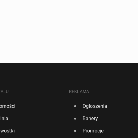
TALU
REKLAMA
omości
Ogłoszenia
lnia
Banery
awostki
Promocje