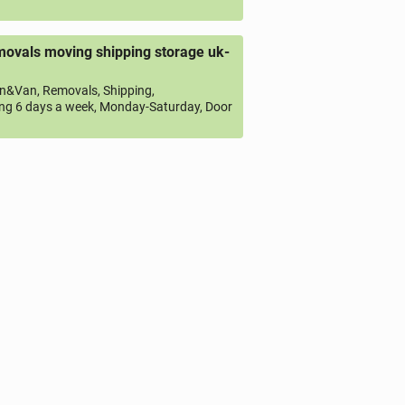
ovals moving shipping storage uk-
&Van, Removals, Shipping,
ng 6 days a week, Monday-Saturday, Door