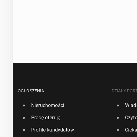
OGŁOSZENIA
DZIAŁY POR
Nieruchomości
Wiad
Pracę oferują
Czyte
Profile kandydatów
Ciek