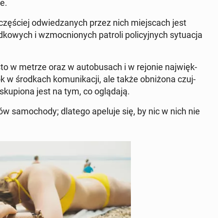
te.
j­czę­ściej od­wie­dza­nych przez nich miej­scach jest
ko­wych i wzmoc­nio­nych patroli po­li­cyj­nych sy­tu­acja
to w metrze oraz w au­to­bu­sach i w rejonie naj­więk­
ok w środ­kach ko­mu­ni­ka­cji, ale także ob­ni­żo­na czuj­
u­pio­na jest na tym, co oglą­da­ją.
tów sa­mo­cho­dy; dlatego apeluje się, by nic w nich nie