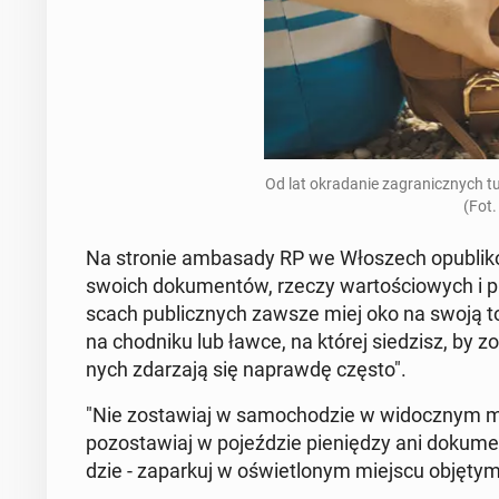
Od lat okra­da­nie za­gra­nicz­nych 
(Fot.
Na stronie am­ba­sa­dy RP we Wło­szech opu­bli­ko­
swoich do­ku­men­tów, rzeczy war­to­ścio­wych i 
scach pu­blicz­nych zawsze miej oko na swoją to
na chod­ni­ku lub ławce, na której sie­dzisz, by zo
nych zda­rza­ją się na­praw­dę często".
"Nie zo­sta­wiaj w sa­mo­cho­dzie w wi­docz­nym 
po­zo­sta­wiaj w po­jeź­dzie pie­nię­dzy ani do­k
dzie - za­par­kuj w oświe­tlo­nym miejscu objętym 