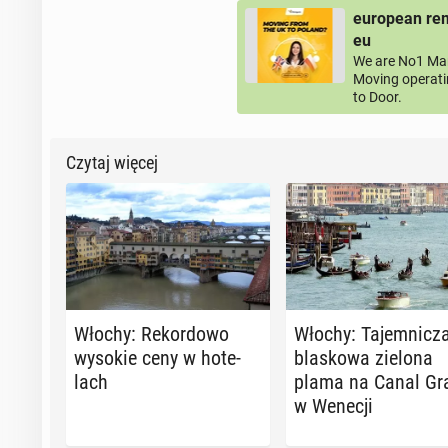
european rem
eu
We are No1 Man
Moving operati
to Door.
Czytaj więcej
Włochy: Re­kor­do­wo
Włochy: Ta­jem­ni­cz
wysokie ceny w ho­te­
bla­sko­wa zielona
lach
plama na Canal Gr
w Wenecji