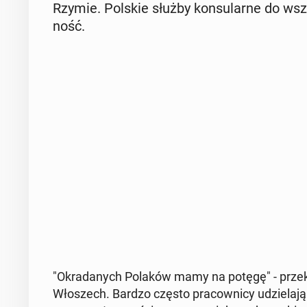
Rzymie. Polskie służby kon­su­lar­ne do wszy
ność.
"Okra­da­nych Polaków mamy na potęgę" - prze­ka­za
Wło­szech. Bardzo często pra­cow­ni­cy udzie­la­j