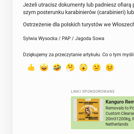
Jeżeli utra­cisz do­ku­men­ty lub pad­niesz ofiarą
szym po­ste­run­ku ka­ra­bi­nie­rów (ca­ra­bi­nie­ri) l
Ostrze­że­nie dla pol­skich tu­ry­stów we Wło­szec
Sylwia Wysocka / PAP / Jagoda Sowa
Dziękujemy za przeczytanie artykułu. Co o tym myśl
LINKI SPONSOROWANE
Kanguro Remo
Removals to Po
Custom Clearan
20m31200kg, R
Netherlands