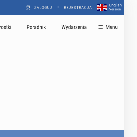
English
•
ZALOGUJ
REJESTRACJA
Version
ostki
Poradnik
Wydarzenia
Menu