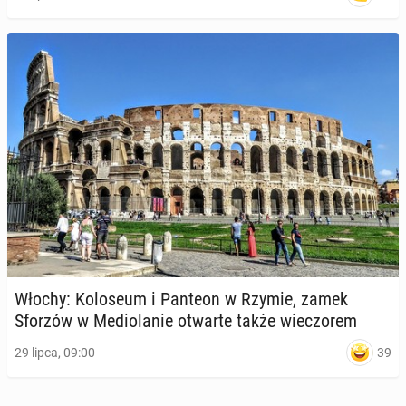
Włochy: Ko­lo­seum i Panteon w Rzymie, zamek
Sforzów w Me­dio­la­nie otwarte także wie­czo­rem
39
29 lipca, 09:00