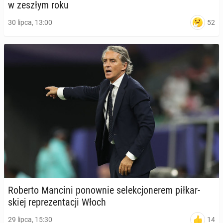
w zeszłym roku
52
30 lipca, 13:00
Roberto Mancini po­now­nie se­lek­cjo­ne­rem pił­kar­
skiej re­pre­zen­ta­cji Włoch
14
29 lipca, 15:30