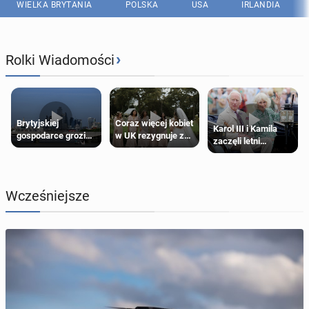
WIELKA BRYTANIA
POLSKA
USA
IRLANDIA
›
Rolki Wiadomości
Brytyjskiej
Coraz więcej kobiet
Karol III i Kamila
gospodarce grozi
w UK rezygnuje z
zaczęli letni
recesja, jeśli
roli druhny na
odpoczynek po
kryzys na Bliskim
ślubie
Igrzyskach
Wschodzie się
Wspólnoty w
przedłuży
Glasgow
Wcześniejsze