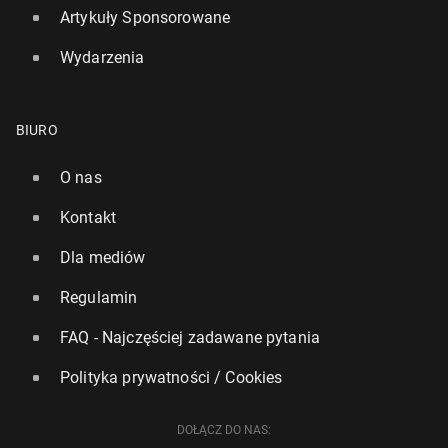
Artykuły Sponsorowane
Wydarzenia
BIURO
O nas
Kontakt
Lokalne władze krainy Cinque Terre walczą z nad­
mier­ną tu­ry­sty­ką
Dla mediów
223
27 czerwca, 10:00
Regulamin
FAQ - Najczęściej zadawane pytania
Polityka prywatności / Cookies
DOŁĄCZ DO NAS: