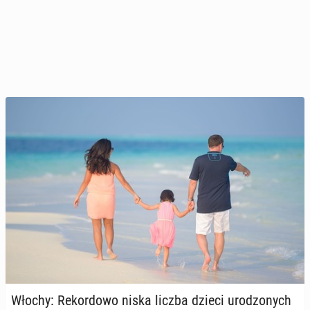
Włochy: Re­kor­do­wo niska liczba dzieci uro­dzo­nych