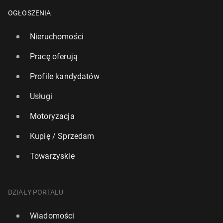
OGŁOSZENIA
Nieruchomości
Pracę oferują
Profile kandydatów
Usługi
Motoryzacja
Kupię / Sprzedam
Towarzyskie
Włochy: Nad­cho­dzi trzecia fala upałów z tem­pe­ra­tu­
ra­mi do 45 stopni
DZIAŁY PORTALU
123
10 lipca, 11:00
Wiadomości