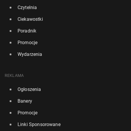
Czytelnia
Ciekawostki
Poradnik
Promocje
Wydarzenia
REKLAMA
Awan­tu­ra na jedynej w Europie plaży, gdzie mur od­
Ogłoszenia
dzie­la kobiety od męż­czyzn
Banery
472
28 czerwca, 10:00
Promocje
Linki Sponsorowane