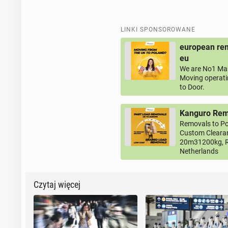
LINKI SPONSOROWANE
european rem
eu
We are No1 Man
Moving operati
to Door.
Kanguro Remo
Removals to Po
Custom Clearan
20m31200kg, R
Netherlands
Czytaj więcej