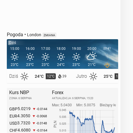
Pogoda
•
London
ZMIANA
Dziś
15:00
16:00
17:00
18:00
19:00
20:00
20:41
21:00
23°C
23°C
23°C
24°C
23°C
21°C
19°C
Dziś
Jutro
24°C
25°C
12°C
13°C
39
Kurs NBP
Forex
Z DNIA: 6 SIERPNIA
AKTUALIZACJA:
6 SIERPNIA, 15:20
5.0219
GBP
-0.0144
4.3050
EUR
-0.0068
3.7320
USD
-0.0148
4.6080
CHF
-0.0164