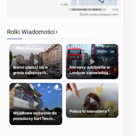
Źródło: currencybeacon.com
›
Rolki Wiadomości
Bristol znalazł się w
Kierowcy autobusów w
gronie najlepszych
Londynie zapowiadają
kierunków podróży na
strajki
świecie
Polacy to mięsożercy?
Wyjątkowe wyzwanie dla
posiadaczy kart Tesco
Clubcard!