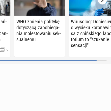
kań­
WHO zmienia po­li­ty­kę
Wi­ru­so­log: Do­nie­sie
do­ty­czą­cą za­po­bie­ga­
o wycieku ko­ro­na­wi­
 pan­
nia mo­le­sto­wa­niu sek­
sa z chiń­skie­go la­bo
a
su­al­ne­mu
to­rium to "szu­ka­nie
sen­sa­cji"
2