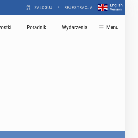
English
•
ZALOGUJ
REJESTRACJA
Version
ostki
Poradnik
Wydarzenia
Menu