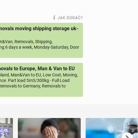
JAK DODAĆ?
ovals moving shipping storage uk-
&Van, Removals, Shipping,
ng 6 days a week, Monday-Saturday, Door
vals to Europe, Man & Van to EU
land, Man&Van to EU, Low Cost, Moving,
ce. Part load 5m3/300kg - Full Load
emovals to Germany, Removals to