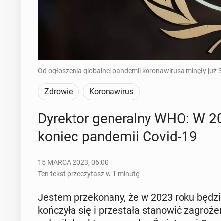
Od ogłoszenia globalnej pandemii koronawirusa minęły już 3 
Zdrowie
Koronawirus
Dy­rek­tor ge­ne­ral­ny WHO: W 
koniec pan­de­mii Covid-19
15 MARCA 2023, 06:00
Ten tekst przeczytasz w 1 minutę
Jestem prze­ko­na­ny, że w 2023 roku bę­dz
koń­czy­ła się i prze­sta­ła sta­no­wić za­gro­ż