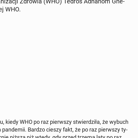
Or­ga­ni­za­cji Zdrowia (WHO) Tedros Adhanom Ghe­
­wej WHO.
 kiedy WHO po raz pierw­szy stwier­dzi­ła, że wybuch
pan­de­mii. Bardzo cieszy fakt, że po raz pierw­szy ty­
cnie niższa niż wtedy, gdy przed trzema laty po raz