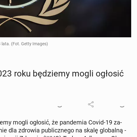
lata. (Fot. Getty Images)
2023 roku bę­dzie­my mogli ogłosić
ie­my mogli ogłosić, że pan­de­mia Covid-19 za­
e­nie dla zdrowia pu­blicz­ne­go na skalę glo­bal­ną -