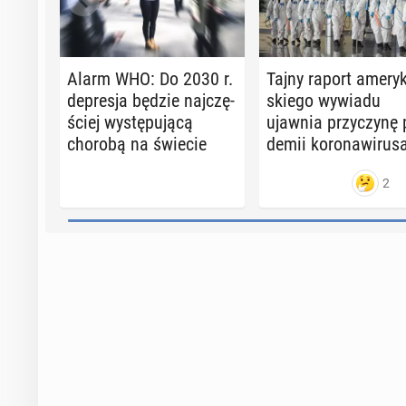
Alarm WHO: Do 2030 r.
Tajny raport ame­ry­
de­pre­sja będzie naj­czę­
skie­go wywiadu
ściej wy­stę­pu­ją­cą
ujawnia przy­czy­nę
chorobą na świecie
de­mii ko­ro­na­wi­ru­s
2