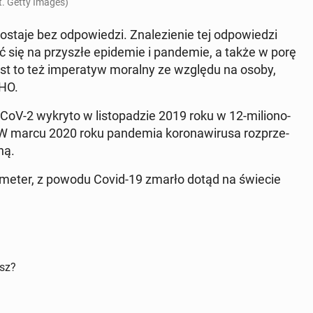
ot. Getty Images)
­sta­je bez od­po­wie­dzi. Zna­le­zie­nie tej od­po­wie­dzi
 się na przy­szłe epi­de­mie i pan­de­mie, a także w porę
 Jest to też im­pe­ra­tyw moralny ze względu na osoby,
WHO.
oV-2 wykryto w li­sto­pa­dzie 2019 roku w 12-mi­lio­no­
W marcu 2020 roku pan­de­mia ko­ro­na­wi­ru­sa roz­prze­
ną.
o­me­ter, z powodu Covid-19 zmarło dotąd na świecie
isz?