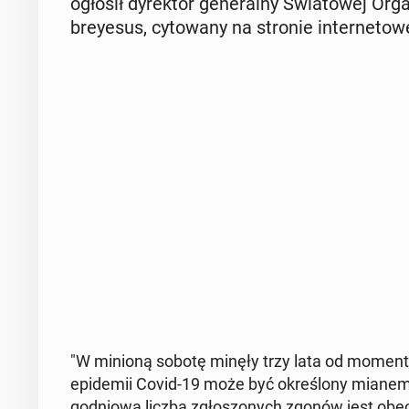
ogłosił dy­rek­tor ge­ne­ral­ny Świa­to­wej 
brey­esus, cy­to­wa­ny na stronie in­ter­ne­to
"W minioną sobotę minęły trzy lata od momentu,
epi­de­mii Covid-19 może być okre­ślo­ny mianem 
go­dnio­wa liczba zgło­szo­nych zgonów jest obe