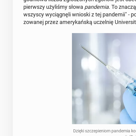
pierw­szy uży­li­śmy słowa
pan­de­mia
. To zna­cz
wszyscy wy­cią­gnę­li wnioski z tej pan­de­mii" - po
zo­wa­nej przez ame­ry­kań­ską uczel­nię Uni­ver­si­t
Dzięki szcze­pie­niom pan­de­mia ko­