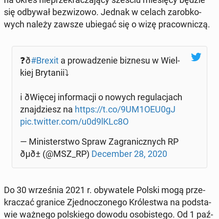
się odbywał bez­wi­zo­wo. Jednak w celach za­rob­ko­
wych należy zawsze ubiegać się o wizę pra­cow­ni­czą.
❓ð
#Brexit
a pro­wa­dze­nie biznesu w Wiel­
kiej Bry­ta­nii­⤵️
ℹ️ ðWię­cej in­for­ma­cji o nowych re­gu­la­cjach
znaj­dziesz na
https://t.co/9UM1OEU0gJ
pic.twitter.com/u0d9lKLc8O
— Mi­ni­ster­stwo Spraw Za­gra­nicz­nych RP
ðµð± (@MSZ_RP)
De­cem­ber 28, 2020
Do 30 wrze­śnia 2021 r. oby­wa­te­le Polski mogą prze­
kra­czać granice Zjed­no­czo­ne­go Kró­le­stwa na pod­sta­
wie ważnego pol­skie­go dowodu oso­bi­ste­go. Od 1 paź­