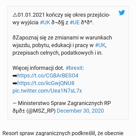
⚠️01.01.2021 kończy się okres przej­ścio­
wy wyjścia
#UK
ð¬ð§ z
#UE
ðªðº.
ðZa­po­znaj się ze zmia­na­mi w wa­run­kach
wjazdu, pobytu, edu­ka­cji i pracy w
#UK
,
prze­pi­sach celnych, po­dat­ko­wych i in.
Więcej in­for­ma­cji dot.
#brexit
:
➡️
https://t.co/CGBAr­BE­SO4
➡️
https://t.co/iic­Gw­jQNU8
pic.twitter.com/Uea1N7sL7x
— Mi­ni­ster­stwo Spraw Za­gra­nicz­nych RP
ðµð± (@MSZ_RP)
De­cem­ber 30, 2020
Resort spraw za­gra­nicz­nych pod­kre­ślił, że obecnie