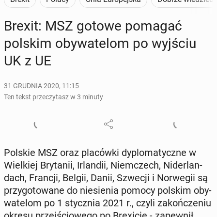
Brexit: MSZ gotowe pomagać
polskim oby­wa­te­lom po wyjściu
UK z UE
31 GRUDNIA 2020, 11:15
Ten tekst przeczytasz w 3 minuty
Polskie MSZ oraz pla­ców­ki dy­plo­ma­tycz­ne w
Wiel­kiej Bry­ta­nii, Ir­lan­dii, Niem­czech, Ni­der­lan­
dach, Francji, Belgii, Danii, Szwecji i Nor­we­gii są
przy­go­to­wa­ne do nie­sie­nia pomocy polskim oby­
wa­te­lom po 1 stycz­nia 2021 r., czyli za­koń­cze­niu
okresu przej­ścio­we­go po Bre­xi­cie - za­pew­nił