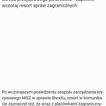
wczoraj resort spraw za­gra­nicz­nych.
Po wczo­raj­szym po­sie­dze­niu zespołu za­rzą­dza­nia kry­
zy­so­we­go MSZ w sprawie Brexitu, resort w ko­mu­ni­ka­
cie za­zna­czył też, że wraz z pla­ców­ka­mi za­gra­nicz­ny­