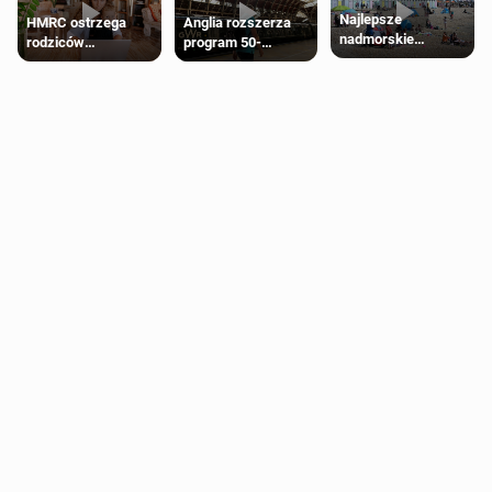
Najlepsze
HMRC ostrzega
Anglia rozszerza
nadmorskie
rodziców
program 50-
miasteczko blisko
pobierających Child
procentowych
Londynu
Benefit. Mogą być
zniżek kolejowych
zobowiązani do
na 18-latków
zwrotu zasiłku