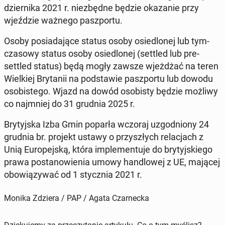
dzier­ni­ka 2021 r. nie­zbęd­ne będzie oka­za­nie przy
wjeź­dzie ważnego pasz­por­tu.
Osoby po­sia­da­ją­ce status osoby osie­dlo­nej lub tym­
cza­so­wy status osoby osie­dlo­nej (settled lub pre-
settled status) będą mogły zawsze wjeż­dżać na teren
Wiel­kiej Bry­ta­nii na pod­sta­wie pasz­por­tu lub dowodu
oso­bi­ste­go. Wjazd na dowód oso­bi­sty będzie możliwy
co naj­mniej do 31 grudnia 2025 r.
Bry­tyj­ska Izba Gmin poparła wczoraj uzgod­nio­ny 24
grudnia br. projekt ustawy o przy­szłych re­la­cjach z
Unią Eu­ro­pej­ską, która im­ple­men­tu­je do bry­tyj­skie­go
prawa po­sta­no­wie­nia umowy han­dlo­wej z UE, mającej
obo­wią­zy­wać od 1 stycz­nia 2021 r.
Monika Zdziera / PAP / Agata Czarnecka