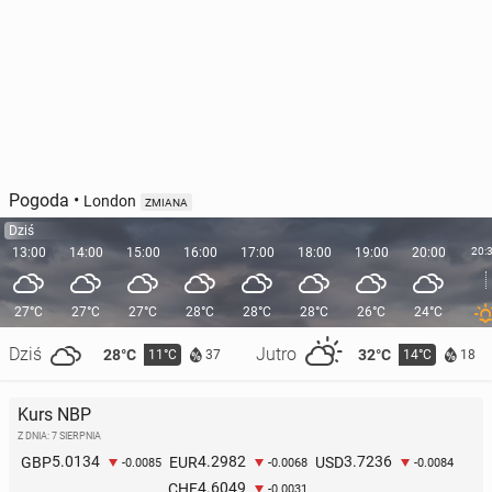
Pogoda
•
London
ZMIANA
Dziś
13:00
14:00
15:00
16:00
17:00
18:00
19:00
20:00
20:
27°C
27°C
27°C
28°C
28°C
28°C
26°C
24°C
Dziś
Jutro
28°C
32°C
11°C
14°C
37
18
Kurs NBP
Z DNIA: 7 SIERPNIA
5.0134
4.2982
3.7236
GBP
EUR
USD
-0.0085
-0.0068
-0.0084
4.6049
CHF
-0.0031