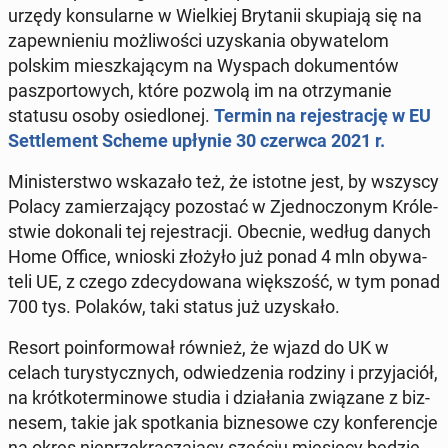
urzędy kon­su­lar­ne w Wiel­kiej Bry­ta­nii sku­pia­ją się na
za­pew­nie­niu moż­li­wo­ści uzy­ska­nia oby­wa­te­lom
polskim miesz­ka­ją­cym na Wyspach do­ku­men­tów
pasz­por­to­wych, które pozwolą im na otrzy­ma­nie
statusu osoby osie­dlo­nej.
Termin na re­je­stra­cję w EU
Set­tle­ment Scheme upłynie 30 czerwca 2021 r.
Mi­ni­ster­stwo wska­za­ło też, że istotne jest, by wszyscy
Polacy za­mie­rza­ją­cy po­zo­stać w Zjed­no­czo­nym Kró­le­
stwie do­ko­na­li tej re­je­stra­cji. Obecnie, według danych
Home Office, wnioski złożyło już ponad 4 mln oby­wa­
te­li UE, z czego zde­cy­do­wa­na więk­szość, w tym ponad
700 tys. Polaków, taki status już uzy­ska­ło.
Resort po­in­for­mo­wał również, że wjazd do UK w
celach tu­ry­stycz­nych, od­wie­dze­nia rodziny i przy­ja­ciół,
na krót­ko­ter­mi­no­we studia i dzia­ła­nia zwią­za­ne z biz­
ne­sem, takie jak spo­tka­nia biz­ne­so­we czy kon­fe­ren­cje
na okres nie­prze­kra­cza­ją­cy sześciu mie­się­cy będzie