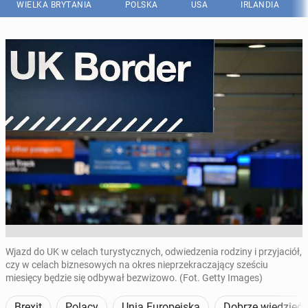
WIELKA BRYTANIA
POLSKA
USA
IRLANDIA
Wjazd do UK w celach turystycznych, odwiedzenia rodziny i przyjaciół,
czy w celach biznesowych na okres nieprzekraczający sześciu
miesięcy będzie się odbywał bezwizowo. (Fot. Getty Images)
Brexit
Polacy
Unia Europejska
Dobrze wiedzieć