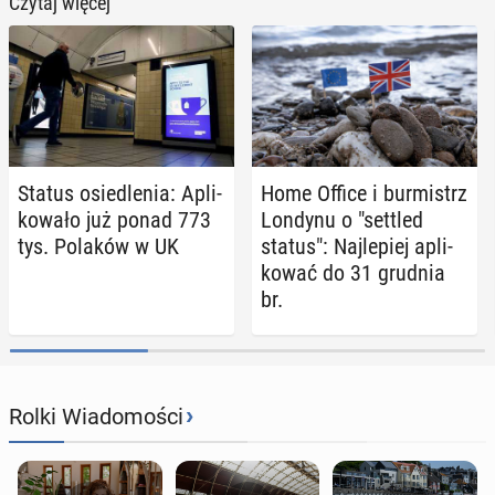
Czytaj więcej
Status osie­dle­nia: Apli­
Home Office i bur­mistrz
ko­wa­ło już ponad 773
Londynu o "settled
tys. Polaków w UK
status": Naj­le­piej apli­
ko­wać do 31 grudnia
br.
›
Rolki Wiadomości