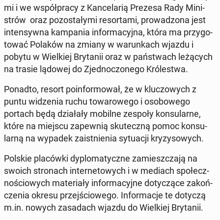
mi i we współ­pra­cy z Kan­ce­la­rią Prezesa Rady Mi­ni­
strów oraz po­zo­sta­ły­mi re­sor­ta­mi, pro­wa­dzo­na jest
in­ten­syw­na kam­pa­nia in­for­ma­cyj­na, która ma przy­go­
to­wać Polaków na zmiany w wa­run­kach wjazdu i
pobytu w Wiel­kiej Bry­ta­nii oraz w pań­stwach le­żą­cych
na trasie lądowej do Zjed­no­czo­ne­go Kró­le­stwa.
Ponadto, resort po­in­for­mo­wał, że w klu­czo­wych z
puntu wi­dze­nia ruchu to­wa­ro­we­go i oso­bo­we­go
portach będą dzia­ła­ły mobilne zespoły kon­su­lar­ne,
które na miejscu za­pew­nią sku­tecz­ną pomoc kon­su­
lar­ną na wypadek za­ist­nie­nia sy­tu­acji kry­zy­so­wych.
Polskie pla­ców­ki dy­plo­ma­tycz­ne za­miesz­cza­ją na
swoich stro­nach in­ter­ne­to­wych i w mediach spo­łecz­
no­ścio­wych ma­te­ria­ły in­for­ma­cyj­ne do­ty­czą­ce za­koń­
cze­nia okresu przej­ścio­we­go. In­for­ma­cje te dotyczą
m.in. nowych za­sa­dach wjazdu do Wiel­kiej Bry­ta­nii.