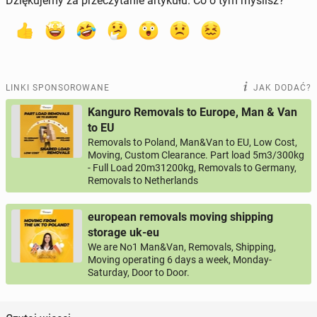
Dziękujemy za przeczytanie artykułu. Co o tym myślisz?
LINKI SPONSOROWANE
JAK DODAĆ?
Kanguro Removals to Europe, Man & Van
to EU
Removals to Poland, Man&Van to EU, Low Cost,
Moving, Custom Clearance. Part load 5m3/300kg
- Full Load 20m31200kg, Removals to Germany,
Removals to Netherlands
european removals moving shipping
storage uk-eu
We are No1 Man&Van, Removals, Shipping,
Moving operating 6 days a week, Monday-
Saturday, Door to Door.