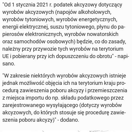
"Od 1 stycz­nia 2021 r. podatek ak­cy­zo­wy do­ty­czą­cy
wyrobów ak­cy­zo­wych (napojów al­ko­ho­lo­wych,
wyrobów ty­to­nio­wych, wyrobów ener­ge­tycz­nych,
energii elek­trycz­nej, suszu ty­to­nio­we­go, płynu do pa­
pie­ro­sów elek­tro­nicz­nych, wyrobów no­wa­tor­skich
oraz sa­mo­cho­dów oso­bo­wych) będzie, co do zasady,
należny przy przy­wo­zie tych wyrobów na te­ry­to­rium
UE i po­bie­ra­ny przy ich do­pusz­cze­niu do obrotu" - na­pi­
sa­no.
"W za­kre­sie nie­któ­rych wyrobów ak­cy­zo­wych ist­nie­je
jednak moż­li­wość objęcia ich na te­ry­to­rium kraju pro­
ce­du­rą za­wie­sze­nia poboru akcyzy i prze­miesz­cze­nia
z miejsca importu do np. składu po­dat­ko­we­go przez
za­re­je­stro­wa­ne­go wy­sy­ła­ją­ce­go (dotyczy wyrobów
ak­cy­zo­wych, do których stosuje się pro­ce­du­rę za­wie­
sze­nia poboru akcyzy)" - dodano.