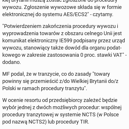
wywozu. Zgło­sze­nie wy­wo­zo­we składa się w formie
elek­tro­nicz­nej do systemu AES/ECS2" - czytamy.
"Po­twier­dze­niem za­koń­cze­nia pro­ce­du­ry wywozu i
wy­pro­wa­dze­nia towarów z obszaru celnego Unii jest
ko­mu­ni­kat elek­tro­nicz­ny IE599 pod­pi­sa­ny przez urząd
wywozu, sta­no­wią­cy także dowód dla organu po­dat­
ko­we­go w za­kre­sie za­sto­so­wa­nia 0 proc. stawki VAT" -
dodano.
MF podał, że w tran­zy­cie, co do zasady "towary
powinny się prze­mie­ścić z/do Wiel­kiej Bry­ta­nii do/z
Polski w ramach pro­ce­du­ry tran­zy­tu".
W ocenie resortu od przed­się­bior­cy zależeć będzie
wybór jednej z dwóch moż­li­wych pro­ce­dur: wspól­nej
pro­ce­du­ry tran­zy­to­wej w sys­te­mie NCTS (w Polsce
pod nazwą NCTS2) lub pro­ce­du­ry TIR.