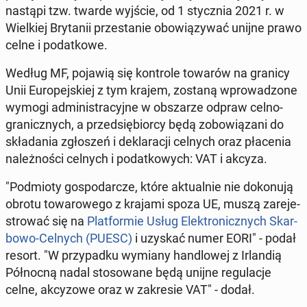
nastąpi tzw. twarde wyjście, od 1 stycz­nia 2021 r. w
Wiel­kiej Bry­ta­nii prze­sta­nie obo­wią­zy­wać unijne prawo
celne i po­dat­ko­we.
Według MF, pojawią się kon­tro­le towarów na granicy
Unii Eu­ro­pej­skiej z tym krajem, zostaną wpro­wa­dzo­ne
wymogi ad­mi­ni­stra­cyj­ne w ob­sza­rze odpraw celno-
gra­nicz­nych, a przed­się­bior­cy będą zo­bo­wią­za­ni do
skła­da­nia zgło­szeń i de­kla­ra­cji celnych oraz pła­ce­nia
na­leż­no­ści celnych i po­dat­ko­wych: VAT i akcyza.
"Pod­mio­ty go­spo­dar­cze, które ak­tu­al­nie nie do­ko­nu­ją
obrotu to­wa­ro­we­go z krajami spoza UE, muszą za­re­je­
stro­wać się na
Plat­for­mie Usług Elek­tro­nicz­nych Skar­
bo­wo-Celnych (PUESC)
i uzyskać numer EORI" - podał
resort. "W przy­pad­ku wymiany han­dlo­wej z Ir­lan­dią
Pół­noc­ną nadal sto­so­wa­ne będą unijne re­gu­la­cje
celne, ak­cy­zo­we oraz w za­kre­sie VAT" - dodał.