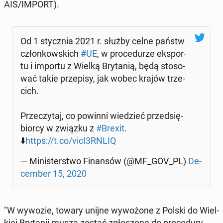
AIS/IMPORT).
Od 1 stycz­nia 2021 r. służby celne państw
człon­kow­skich
#UE
, w pro­ce­du­rze eks­por­
tu i importu z Wielką Bry­ta­nią, będą sto­so­
wać takie prze­pi­sy, jak wobec krajów trze­
cich.
Prze­czy­taj, co powinni wie­dzieć przed­się­
bior­cy w związku z
#Brexit
.
⬇️
https://t.co/vicI3RNLIQ
— Mi­ni­ster­stwo Fi­nan­sów (@MF_GOV_PL)
De­
cem­ber 15, 2020
"W wywozie, towary unijne wy­wo­żo­ne z Polski do Wiel­
kiej Bry­ta­nii muszą zostać zgło­szo­ne do pro­ce­du­ry