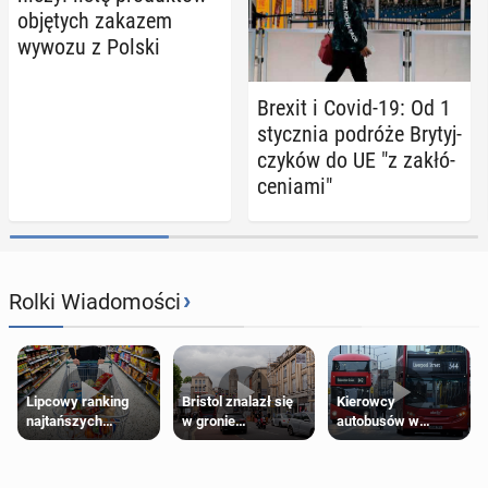
ob­ję­tych zakazem
wywozu z Polski
Brexit i Covid-19: Od 1
stycz­nia podróże Bry­tyj­
czy­ków do UE "z za­kłó­
ce­nia­mi"
›
Rolki Wiadomości
Lipcowy ranking
Bristol znalazł się
Kierowcy
najtańszych
w gronie
autobusów w
supermarketów
najlepszych
Londynie
kierunków podróży
zapowiadają strajki
na świecie