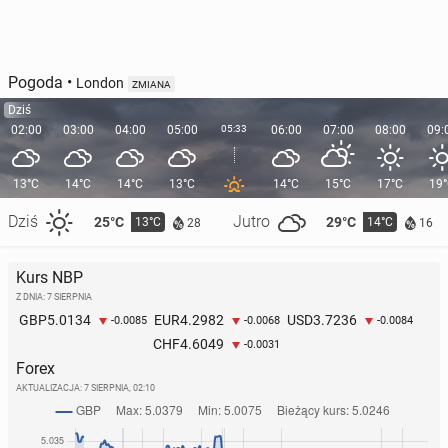
Pogoda
•
London
ZMIANA
Dziś
02:00
03:00
04:00
05:00
05:33
06:00
07:00
08:00
09:
13°C
14°C
14°C
13°C
14°C
15°C
17°C
19
Dziś
Jutro
25°C
29°C
13°C
14°C
28
16
Kurs NBP
Z DNIA: 7 SIERPNIA
5.0134
4.2982
3.7236
GBP
EUR
USD
-0.0085
-0.0068
-0.0084
4.6049
CHF
-0.0031
Forex
AKTUALIZACJA:
7 SIERPNIA, 02:10