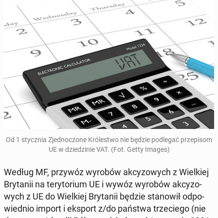
Od 1 stycz­nia Zjed­no­czo­ne Kró­le­stwo nie będzie pod­le­gać prze­pi­som
UE w dzie­dzi­nie VAT. (Fot. Getty Images)
Według MF, przywóz wyrobów ak­cy­zo­wych z Wiel­kiej
Bry­ta­nii na te­ry­to­rium UE i wywóz wyrobów ak­cy­zo­
wych z UE do Wiel­kiej Bry­ta­nii będzie sta­no­wił od­po­
wied­nio import i eksport z/do państwa trze­cie­go (nie