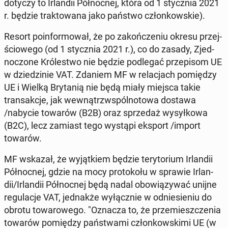
dotyczy to Ir­lan­dii Pół­noc­nej, która od 1 stycz­nia 2021
r. będzie trak­to­wa­na jako państwo człon­kow­skie).
Resort po­in­for­mo­wał, że po za­koń­cze­niu okresu przej­
ścio­we­go (od 1 stycz­nia 2021 r.), co do zasady, Zjed­
no­czo­ne Kró­le­stwo nie będzie pod­le­gać prze­pi­som UE
w dzie­dzi­nie VAT. Zdaniem MF w re­la­cjach po­mię­dzy
UE i Wielką Bry­ta­nią nie będą miały miejsca takie
trans­ak­cje, jak we­wnątrz­w­spól­no­to­wa dostawa
/nabycie towarów (B2B) oraz sprze­daż wy­sył­ko­wa
(B2C), lecz zamiast tego wystąpi eksport /import
towarów.
MF wskazał, że wy­jąt­kiem będzie te­ry­to­rium Ir­lan­dii
Pół­noc­nej, gdzie na mocy pro­to­ko­łu w sprawie Ir­lan­
dii/Ir­lan­dii Pół­noc­nej będą nadal obo­wią­zy­wać unijne
re­gu­la­cje VAT, jed­nak­że wy­łącz­nie w od­nie­sie­niu do
obrotu to­wa­ro­we­go. "Oznacza to, że prze­miesz­cze­nia
towarów po­mię­dzy pań­stwa­mi człon­kow­ski­mi UE (w