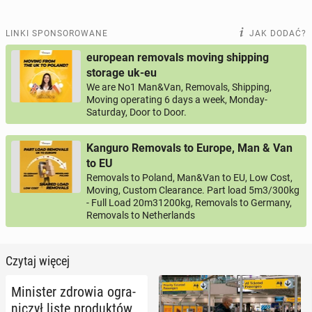
LINKI SPONSOROWANE
JAK DODAĆ?
european removals moving shipping
storage uk-eu
We are No1 Man&Van, Removals, Shipping,
Moving operating 6 days a week, Monday-
Saturday, Door to Door.
Kanguro Removals to Europe, Man & Van
to EU
Removals to Poland, Man&Van to EU, Low Cost,
Moving, Custom Clearance. Part load 5m3/300kg
- Full Load 20m31200kg, Removals to Germany,
Removals to Netherlands
Czytaj więcej
Mi­ni­ster zdrowia ogra­
ni­czył listę pro­duk­tów