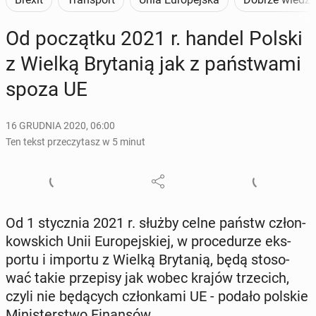
Od po­cząt­ku 2021 r. handel Polski
z Wielką Bry­ta­nią jak z pań­stwa­mi
spoza UE
16 GRUDNIA 2020, 06:00
Ten tekst przeczytasz w 5 minut
Od 1 stycz­nia 2021 r. służby celne państw człon­
kow­skich Unii Eu­ro­pej­skiej, w pro­ce­du­rze eks­
por­tu i importu z Wielką Bry­ta­nią, będą sto­so­
wać takie prze­pi­sy jak wobec krajów trze­cich,
czyli nie bę­dą­cych człon­ka­mi UE - podało polskie
Mi­ni­ster­stwo Fi­nan­sów.