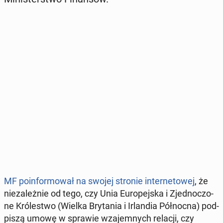
MF po­in­for­mo­wał na swojej stronie in­ter­ne­to­wej
, że
nie­za­leż­nie od tego, czy Unia Eu­ro­pej­ska i Zjed­no­czo­
ne Kró­le­stwo (Wielka Bry­ta­nia i Ir­lan­dia Pół­noc­na) pod­
pi­szą umowę w sprawie wza­jem­nych relacji, czy