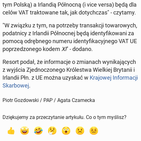
tym Polską) a Ir­lan­dią Pół­noc­ną (i vice versa) będą dla
celów VAT trak­to­wa­ne tak, jak do­tych­czas" - czytamy.
"W związku z tym, na po­trze­by trans­ak­cji to­wa­ro­wych,
po­dat­ni­cy z Ir­lan­dii Pół­noc­nej będą iden­ty­fi­ko­wa­ni za
pomocą od­ręb­ne­go numeru iden­ty­fi­ka­cyj­ne­go VAT UE
po­prze­dzo­ne­go kodem
XI
" - dodano.
Resort podał, że in­for­ma­cje o zmia­nach wy­ni­ka­ją­cych
z wyjścia Zjed­no­czo­ne­go Kró­le­stwa Wiel­kiej Bry­ta­nii i
Ir­lan­dii Płn. z UE można uzyskać w
Kra­jo­wej In­for­ma­cji
Skar­bo­wej
.
Piotr Gozdowski / PAP / Agata Czarnecka
Dziękujemy za przeczytanie artykułu. Co o tym myślisz?