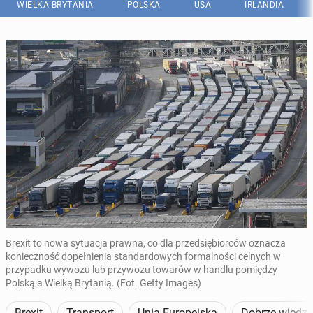
WIELKA BRYTANIA
POLSKA
USA
IRLANDIA
Brexit to nowa sytuacja prawna, co dla przedsiębiorców oznacza
konieczność dopełnienia standardowych formalności celnych w
przypadku wywozu lub przywozu towarów w handlu pomiędzy
Polską a Wielką Brytanią. (Fot. Getty Images)
Brexit
Transport
Unia Europejska
Dobrze wiedzi