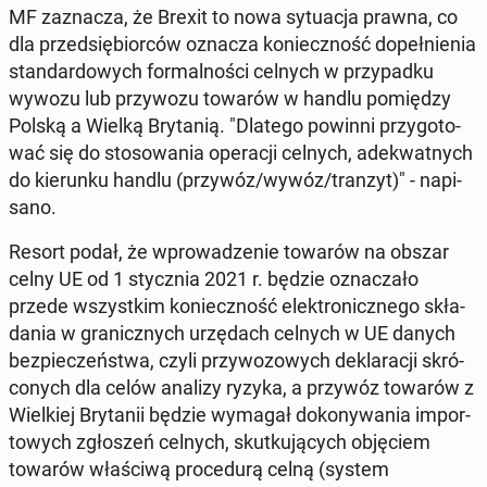
MF za­zna­cza, że Brexit to nowa sy­tu­acja prawna, co
dla przed­się­bior­ców oznacza ko­niecz­ność do­peł­nie­nia
stan­dar­do­wych for­mal­no­ści celnych w przy­pad­ku
wywozu lub przy­wo­zu towarów w handlu po­mię­dzy
Polską a Wielką Bry­ta­nią. "Dlatego powinni przy­go­to­
wać się do sto­so­wa­nia ope­ra­cji celnych, ade­kwat­nych
do kie­run­ku handlu (przywóz/wywóz/tranzyt)" - na­pi­
sa­no.
Resort podał, że wpro­wa­dze­nie towarów na obszar
celny UE od 1 stycz­nia 2021 r. będzie ozna­cza­ło
przede wszyst­kim ko­niecz­ność elek­tro­nicz­ne­go skła­
da­nia w gra­nicz­nych urzę­dach celnych w UE danych
bez­pie­czeń­stwa, czyli przy­wo­zo­wych de­kla­ra­cji skró­
co­nych dla celów analizy ryzyka, a przywóz towarów z
Wiel­kiej Bry­ta­nii będzie wymagał do­ko­ny­wa­nia im­por­
to­wych zgło­szeń celnych, skut­ku­ją­cych ob­ję­ciem
towarów wła­ści­wą pro­ce­du­rą celną (system