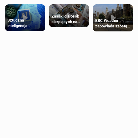
Zasiłki dla osób
Sztuczna
BBC Weather
cierpiących na
inteligencja
zapowiada szóstą
schorzenia
próbowała oszukać
falę upałów w
psychiczne
człowieka
Londynie