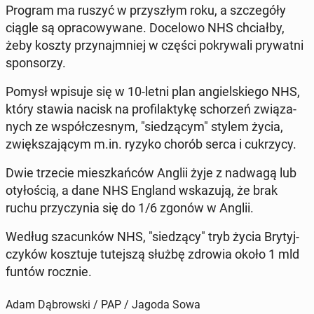
Program ma ruszyć w przy­szłym roku, a szcze­gó­ły
ciągle są opra­co­wy­wa­ne. Do­ce­lo­wo NHS chciał­by,
żeby koszty przy­naj­mniej w części po­kry­wa­li pry­wat­ni
spon­so­rzy.
Pomysł wpisuje się w 10-letni plan an­giel­skie­go NHS,
który stawia nacisk na pro­fi­lak­ty­kę scho­rzeń zwią­za­
nych ze współ­cze­snym, "sie­dzą­cym" stylem życia,
zwięk­sza­ją­cym m.in. ryzyko chorób serca i cu­krzy­cy.
Dwie trzecie miesz­kań­ców Anglii żyje z nadwagą lub
oty­ło­ścią, a dane NHS England wska­zu­ją, że brak
ruchu przy­czy­nia się do 1/6 zgonów w Anglii.
Według sza­cun­ków NHS, "sie­dzą­cy" tryb życia Bry­tyj­
czy­ków kosz­tu­je tu­tej­szą służbę zdrowia około 1 mld
funtów rocznie.
Adam Dąbrowski / PAP / Jagoda Sowa