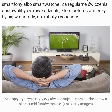
smart­fo­ny albo smar­twat­che. Za re­gu­lar­ne ćwi­cze­nia
do­sta­wa­li­by cyfrowe odznaki, które potem za­mie­ni­ły­
by się w nagrody, np. rabaty i vo­uche­ry.
Sie­dzą­cy tryb życia Bry­tyj­czy­ków kosz­tu­je tu­tej­szą służbę zdrowia
około 1 mld funtów rocznie. (Fot. Getty Images)