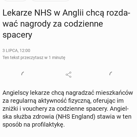
Lekarze NHS w Anglii chcą roz­da­
wać nagrody za co­dzien­ne
spacery
3 LIPCA, 12:00
Ten tekst przeczytasz w 1 minutę
An­giel­scy lekarze chcą na­gra­dzać miesz­kań­ców
za re­gu­lar­ną ak­tyw­ność fi­zycz­ną, ofe­ru­jąc im
zniżki i vo­uche­ry za co­dzien­ne spacery. An­giel­
ska służba zdrowia (NHS England) stawia w ten
sposób na pro­fi­lak­ty­kę.