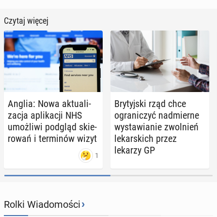
Czytaj więcej
Anglia: Nowa ak­tu­ali­
Bry­tyj­ski rząd chce
za­cja apli­ka­cji NHS
ogra­ni­czyć nad­mier­ne
umoż­li­wi podgląd skie­
wy­sta­wia­nie zwol­nień
ro­wań i ter­mi­nów wizyt
le­kar­skich przez
lekarzy GP
1
›
Rolki Wiadomości