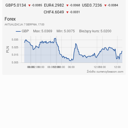
5.0134
4.2982
3.7236
GBP
EUR
USD
-0.0085
-0.0068
-0.0084
4.6049
CHF
-0.0031
Forex
AKTUALIZACJA:
7 SIERPNIA, 17:00
Źródło: currencybeacon.com