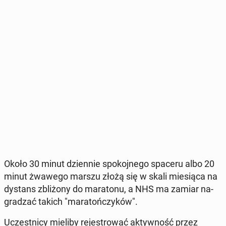
Około 30 minut dzien­nie spo­koj­ne­go spaceru albo 20
minut żwawego marszu złożą się w skali mie­sią­ca na
dystans zbli­żo­ny do ma­ra­to­nu, a NHS ma zamiar na­
gra­dzać takich "ma­ra­toń­czy­ków".
Uczest­ni­cy mieliby re­je­stro­wać ak­tyw­ność przez