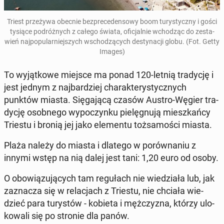
Triest prze­ży­wa obecnie bez­pre­ce­den­so­wy boom tu­ry­stycz­ny i gości
tysiące po­dróż­nych z całego świata
, ofi­cjal­nie wcho­dząc do ze­sta­
wień naj­po­pu­lar­niej­szych wscho­dzą­cych de­sty­na­cji globu. (Fot. Getty
Images)
To wy­jąt­ko­we miejsce ma ponad 120-letnią tra­dy­cję i
jest jednym z naj­bar­dziej cha­rak­te­ry­stycz­nych
punktów miasta. Się­ga­ją­cą czasów Austro-Węgier tra­
dy­cję osob­ne­go wy­po­czyn­ku pie­lę­gnu­ją miesz­kań­cy
Triestu i bronią jej jako ele­men­tu toż­sa­mo­ści miasta.
Plaża należy do miasta i dlatego w po­rów­na­niu z
innymi wstęp na nią dalej jest tani: 1,20 euro od osoby.
O obo­wią­zu­ją­cych tam re­gu­łach nie wie­dzia­ła lub, jak
za­zna­cza się w re­la­cjach z Triestu, nie chciała wie­
dzieć para tu­ry­stów - kobieta i męż­czy­zna, którzy ulo­
ko­wa­li się po stronie dla panów.