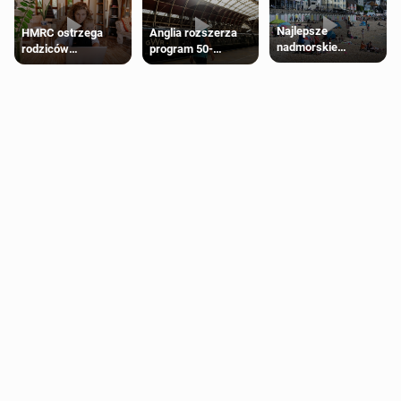
Najlepsze
HMRC ostrzega
Anglia rozszerza
nadmorskie
rodziców
program 50-
miasteczko blisko
pobierających Child
procentowych
Londynu
Benefit. Mogą być
zniżek kolejowych
zobowiązani do
na 18-latków
zwrotu zasiłku