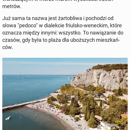
metrów.
Już sama ta nazwa jest żar­to­bli­wa i po­cho­dzi od
słowa "pedoco" w dia­lek­cie friul­sko-we­nec­kim, które
oznacza między innymi: wszyst­ko. To na­wią­za­nie do
czasów, gdy była to plaża dla uboż­szych miesz­kań­
ców.