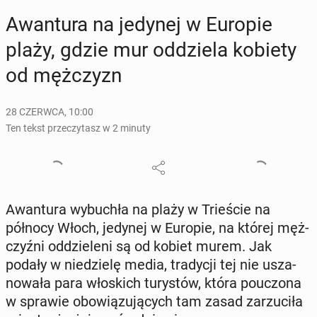
Awan­tu­ra na jedynej w Europie
plaży, gdzie mur od­dzie­la kobiety
od męż­czyzn
28 CZERWCA, 10:00
Ten tekst przeczytasz w 2 minuty
Awan­tu­ra wy­bu­chła na plaży w Trie­ście na
północy Włoch, jedynej w Europie, na której męż­
czyź­ni od­dzie­le­ni są od kobiet murem. Jak
podały w nie­dzie­lę media, tra­dy­cji tej nie usza­
no­wa­ła para wło­skich tu­ry­stów, która po­uczo­na
w sprawie obo­wią­zu­ją­cych tam zasad za­rzu­ci­ła