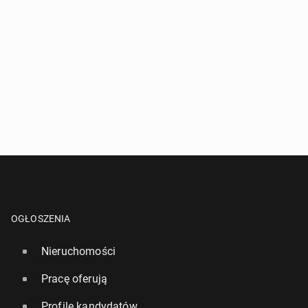
OGŁOSZENIA
Nieruchomości
Pracę oferują
Profile kandydatów