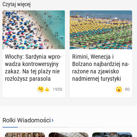
Czytaj więcej
Włochy: Sar­dy­nia wpro­
Rimini, Wenecja i
wa­dza kon­tro­wer­syj­ny
Bolzano naj­bar­dziej na­
zakaz. Na tej plaży nie
ra­żo­ne na zja­wi­sko
roz­ło­żysz pa­ra­so­la
nad­mier­nej tu­ry­sty­ki
1950
90
›
Rolki Wiadomości