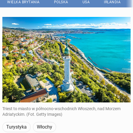
WIELKA BRYTANIA
POLSKA
USA
IRLANDIA
Triest to miasto w północno-wschodnich Włoszech, nad Morzem
Adriatyckim. (Fot. Getty Images)
Turystyka
Włochy