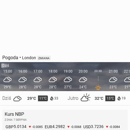
Pogoda
•
London
ZMIANA
Dziś
15:00
16:00
17:00
18:00
19:00
20:00
20:38
21:00
22:
29°C
28°C
28°C
28°C
27°C
24°C
23°C
21
Dziś
Jutro
29°C
32°C
11°C
15°C
33
19
Kurs NBP
Z DNIA: 7 SIERPNIA
5.0134
4.2982
3.7236
GBP
EUR
USD
-0.0085
-0.0068
-0.0084