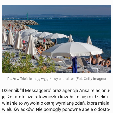
Plaże w Trie­ście mają wy­jąt­ko­wy cha­rak­ter. (Fot. Getty Images)
Dzien­nik "Il Mes­sag­ge­ro" oraz agencja Ansa re­la­cjo­nu­
ją, że tam­tej­sza ra­tow­nicz­ka kazała im się roz­dzie­lić i
właśnie to wy­wo­ła­ło ostrą wymianę zdań, która miała
wielu świad­ków. Nie pomogły ponowne apele o do­sto­