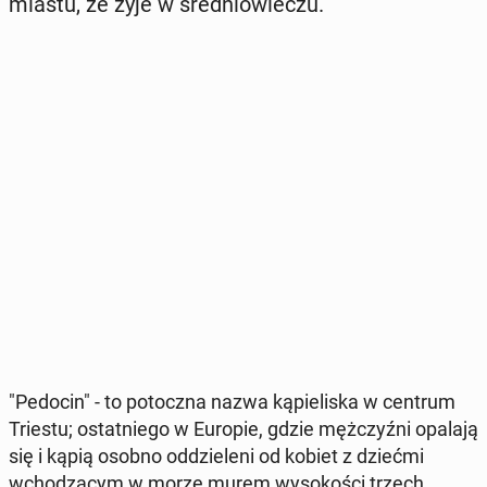
miastu, że żyje w śre­dnio­wie­czu.
"Pedocin" - to po­tocz­na nazwa ką­pie­li­ska w centrum
Triestu; ostat­nie­go w Europie, gdzie męż­czyź­ni opalają
się i kąpią osobno od­dzie­le­ni od kobiet z dziećmi
wcho­dzą­cym w morze murem wy­so­ko­ści trzech