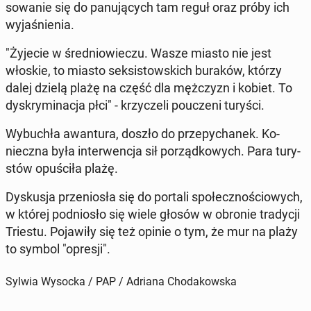
so­wa­nie się do pa­nu­ją­cych tam reguł oraz próby ich
wy­ja­śnie­nia.
"Żyjecie w śre­dnio­wie­czu. Wasze miasto nie jest
włoskie, to miasto sek­si­stow­skich buraków, którzy
dalej dzielą plażę na część dla męż­czyzn i kobiet. To
dys­kry­mi­na­cja płci" - krzy­cze­li po­ucze­ni turyści.
Wy­bu­chła awan­tu­ra, doszło do prze­py­cha­nek. Ko­
niecz­na była in­ter­wen­cja sił po­rząd­ko­wych. Para tu­ry­
stów opu­ści­ła plażę.
Dys­ku­sja prze­nio­sła się do portali spo­łecz­no­ścio­wych,
w której pod­nio­sło się wiele głosów w obronie tra­dy­cji
Triestu. Po­ja­wi­ły się też opinie o tym, że mur na plaży
to symbol "opresji".
Sylwia Wysocka / PAP / Adriana Chodakowska