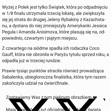
Wyżej z Polek jest tylko Świątek, która po od­pad­nię­ciu
w 1/8 finału utrzy­ma­ła trzecią lokatę, ale zwięk­szy­ła
się jej strata do drugiej Jeleny Ry­ba­ki­ny z Ka­zach­sta­
nu, a dystans do niej zmniej­szy­ły Ame­ry­kan­ki Jessica
Pegula i Amanda Ani­si­mo­va, które plasują się na, od­
po­wied­nio, czwar­tym i piątym miejscu.
Z czwar­te­go na siódme spadła ich ro­dacz­ka Coco
Gauff, która nie obro­ni­ła w Paryżu tytułu sprzed roku, a
odpadła już w trze­ciej rundzie.
Prawie tysiąc punktów stra­ci­ła również pro­wa­dzą­ca
Sa­ba­len­ka, ubie­gło­rocz­na fi­na­list­ka, która tym razem
za­koń­czy­ła udział na ćwierć­fi­na­le.
Zo­sta­wia­my Was z tym pięknym ob­raz­kiem ❤️
Maja Chwa­liń­ska już ofi­cjal­nie 21. rakietą świata