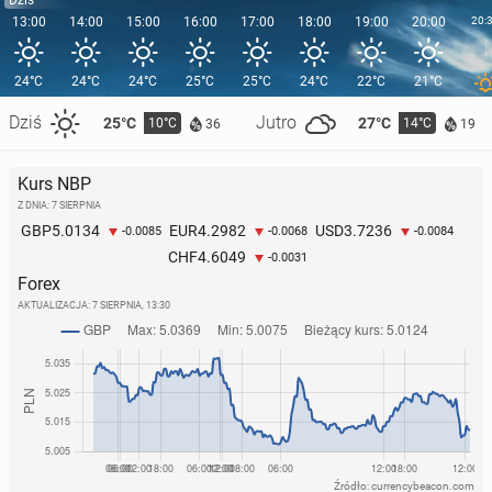
13:00
14:00
15:00
16:00
17:00
18:00
19:00
20:00
20:
24°C
24°C
24°C
25°C
25°C
24°C
22°C
21°C
Dziś
Jutro
25°C
27°C
10°C
14°C
36
19
Kurs NBP
Z DNIA: 7 SIERPNIA
5.0134
4.2982
3.7236
GBP
EUR
USD
-0.0085
-0.0068
-0.0084
4.6049
CHF
-0.0031
Forex
AKTUALIZACJA:
7 SIERPNIA, 13:30
Źródło: currencybeacon.com