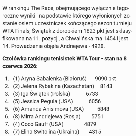
W ran­kin­gu The Race, obej­mu­ją­ce­go wy­łącz­nie te­go­
rocz­ne wyniki i na pod­sta­wie którego wy­ło­nio­nych zo­
sta­nie osiem uczest­ni­czek koń­czą­ce­go sezon tur­nie­ju
WTA Finals, Świątek z do­rob­kiem 1823 pkt jest skla­sy­
fi­ko­wa­na na 11. pozycji, a Chwa­liń­ska ma 1454 i jest
14. Pro­wa­dze­nie objęła An­drie­je­wa - 4928.
Czo­łów­ka ran­kin­gu te­ni­si­stek WTA Tour - stan na 8
czerwca 2026:
1. (1) Aryna Sa­ba­len­ka (Bia­ło­ruś) 9090 pkt
2. (2) Jelena Ry­ba­ki­na (Ka­zach­stan) 8143
3. (3) Iga Świątek (Polska) 6733
4. (5) Jessica Pegula (USA) 6056
5. (6) Amanda Ani­si­mo­va (USA) 5848
6. (8) Mirra An­drie­je­wa (Rosja) 5751
7. (4) Coco Gauff (USA) 4879
8. (7) Elina Swi­to­li­na (Ukraina) 4315