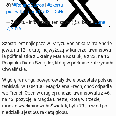
ð¥³
#Ro­land­Gar­ros
|
#zkortu
pic.twitter.com/Pbd2lTDcNq
— Z kortu - in­for­ma­cje te­ni­so­we (@z_kortu)
June
7, 2026
Szósta jest naj­lep­sza w Paryżu Ro­sjan­ka Mirra An­drie­
je­wa, na 12. lokatę, naj­wyż­szą w ka­rie­rze, awan­so­wa­
ła pół­fi­na­list­ka z Ukrainy Maria Kostiuk, a z 23. na 16.
Ro­sjan­ka Diana Sznaj­der, którą w pół­fi­na­le za­trzy­ma­ła
Chwa­liń­ska.
W górę ran­kin­gu po­wę­dro­wa­ły dwie po­zo­sta­łe polskie
te­ni­sist­ki w TOP 100. Mag­da­le­na Fręch, choć odpadła
we French Open w drugiej rundzie, awan­so­wa­ła z 46.
na 43. pozycję, a Magda Linette, którą w trze­ciej
rundzie wy­eli­mi­no­wa­ła Świątek, była 73., a w od po­
nie­dział­ku jest 60. rakietą globu.