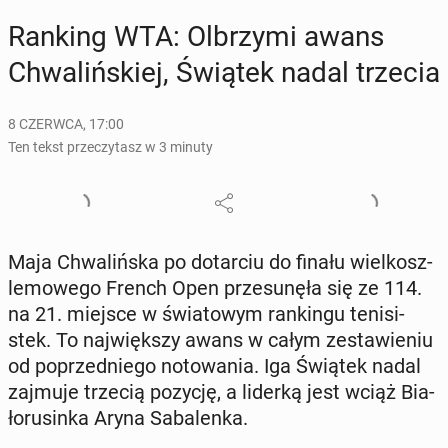
Ranking WTA: Ol­brzy­mi awans
Chwa­liń­skiej, Świątek nadal trzecia
8 CZERWCA, 17:00
Ten tekst przeczytasz w 3 minuty
Maja Chwa­liń­ska po do­tar­ciu do finału wiel­kosz­
le­mo­we­go French Open prze­su­nę­ła się ze 114.
na 21. miejsce w świa­to­wym ran­kin­gu te­ni­si­
stek. To naj­więk­szy awans w całym ze­sta­wie­niu
od po­przed­nie­go no­to­wa­nia. Iga Świątek nadal
zajmuje trzecią pozycję, a liderką jest wciąż Bia­
ło­ru­sin­ka Aryna Sa­ba­len­ka.