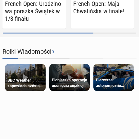
French Open: Uro­dzi­no­
French Open: Maja
wa porażka Świątek w
Chwa­liń­ska w finale!
1/8 finału
›
Rolki Wiadomości
Pierwsze
Pionierska operacja
BBC Weather
autonomiczne
usunięcia ciężkiej
zapowiada szóstą
Ubery pojawią się
wady wrodzonej
falę upałów w
w Londynie jeszcze
płodu w łonie matki
Londynie
tego lata