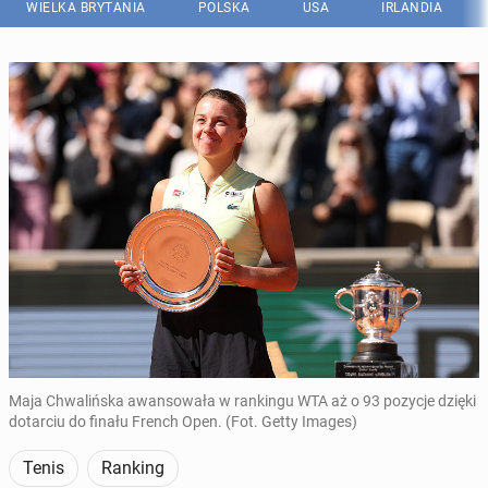
WIELKA BRYTANIA
POLSKA
USA
IRLANDIA
Maja Chwalińska awansowała w rankingu WTA aż o 93 pozycje dzięki
dotarciu do finału French Open. (Fot. Getty Images)
Tenis
Ranking