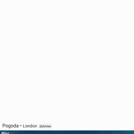
Pogoda
•
London
ZMIANA
Dziś