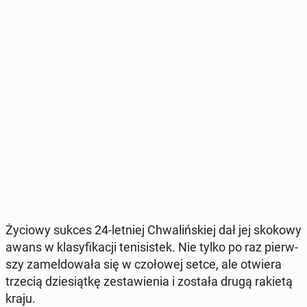
Życiowy sukces 24-letniej Chwa­liń­skiej dał jej skokowy
awans w kla­sy­fi­ka­cji te­ni­si­stek. Nie tylko po raz pierw­
szy za­mel­do­wa­ła się w czo­ło­wej setce, ale otwiera
trzecią dzie­siąt­kę ze­sta­wie­nia i została drugą rakietą
kraju.