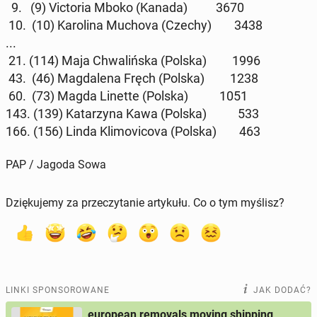
9. (9) Vic­to­ria Mboko (Kanada) 3670
10. (10) Ka­ro­li­na Muchova (Czechy) 3438
...
21. (114) Maja Chwa­liń­ska (Polska) 1996
43. (46) Mag­da­le­na Fręch (Polska) 1238
60. (73) Magda Linette (Polska) 1051
143. (139) Ka­ta­rzy­na Kawa (Polska) 533
166. (156) Linda Kli­mo­vi­co­va (Polska) 463
PAP / Jagoda Sowa
Dziękujemy za przeczytanie artykułu. Co o tym myślisz?
LINKI SPONSOROWANE
JAK DODAĆ?
european removals moving shipping