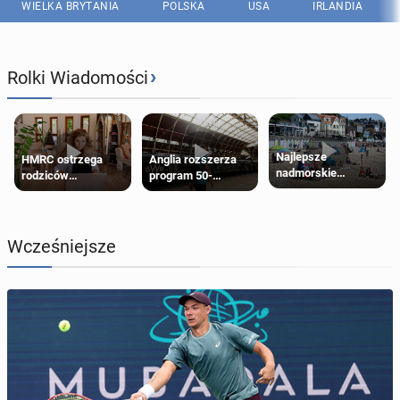
WIELKA BRYTANIA
POLSKA
USA
IRLANDIA
›
Rolki Wiadomości
Najlepsze
HMRC ostrzega
Anglia rozszerza
nadmorskie
rodziców
program 50-
miasteczko blisko
pobierających Child
procentowych
Londynu
Benefit. Mogą być
zniżek kolejowych
zobowiązani do
na 18-latków
zwrotu zasiłku
Wcześniejsze