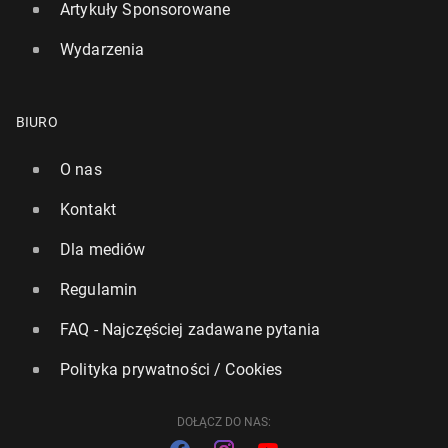
Artykuły Sponsorowane
Wydarzenia
BIURO
O nas
Kontakt
To bry­tyj­skie miasto wy­prze­dzi­ło Londyn w świa­to­
wym ran­kin­gu naj­lep­szych miast
Dla mediów
17 marca, 08:00
Regulamin
FAQ - Najczęściej zadawane pytania
Polityka prywatności / Cookies
DOŁĄCZ DO NAS: