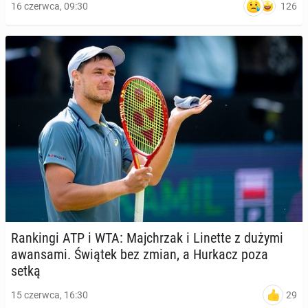
126
16 czerwca, 09:30
Ran­kin­gi ATP i WTA: Maj­chrzak i Linette z dużymi
awan­sa­mi. Świątek bez zmian, a Hurkacz poza
setką
29
15 czerwca, 16:30