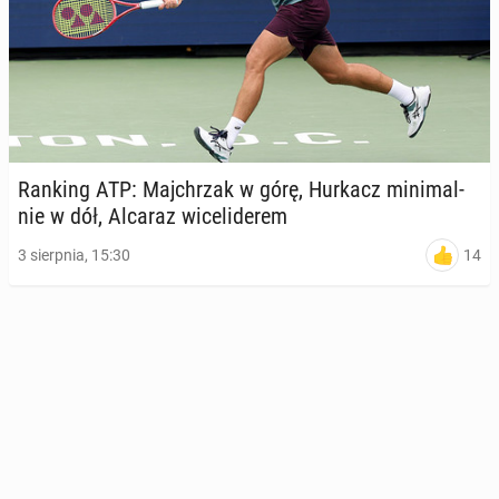
Ranking ATP: Maj­chrzak w górę, Hurkacz mi­ni­mal­
nie w dół, Alcaraz wi­ce­li­de­rem
14
3 sierpnia, 15:30