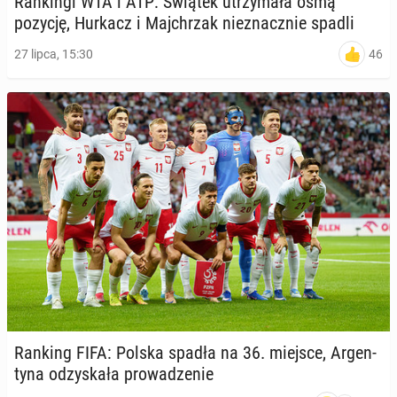
Ran­kin­gi WTA i ATP: Świątek utrzy­ma­ła ósmą
pozycję, Hurkacz i Maj­chrzak nie­znacz­nie spadli
46
27 lipca, 15:30
Ranking FIFA: Polska spadła na 36. miejsce, Ar­gen­
ty­na od­zy­ska­ła pro­wa­dze­nie