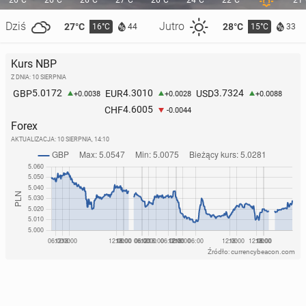
26°C
26°C
26°C
27°C
26°C
24°C
22°C
21
Dziś
Jutro
27°C
28°C
16°C
15°C
44
33
Kurs NBP
Z DNIA: 10 SIERPNIA
5.0172
4.3010
3.7324
GBP
EUR
USD
+0.0038
+0.0028
+0.0088
Ranking WTA: Ol­brzy­mi awans Chwa­liń­skiej,
4.6005
CHF
-0.0044
Świątek nadal trzecia
Forex
8 czerwca, 17:00
AKTUALIZACJA:
10 SIERPNIA, 14:10
Źródło: currencybeacon.com