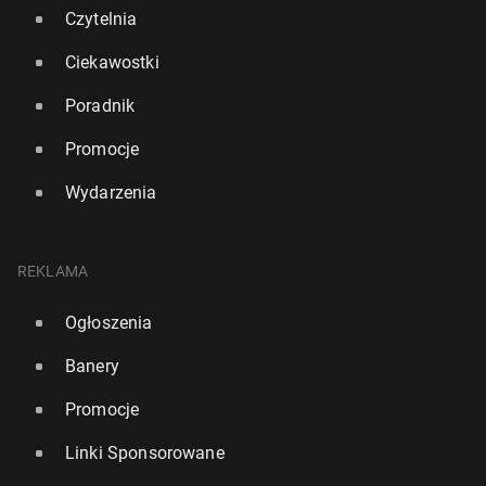
Czytelnia
Ciekawostki
Poradnik
Promocje
Wydarzenia
REKLAMA
To państwo po raz 9. z rzędu uznano za naj­szczę­
Ogłoszenia
śliw­szy kraj świata
20 marca, 09:00
Banery
Promocje
Linki Sponsorowane