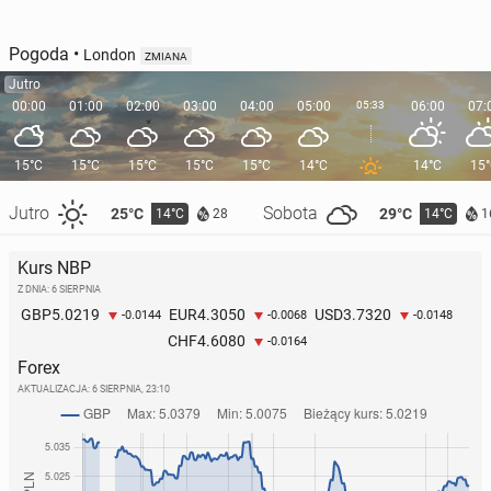
Pogoda
•
London
ZMIANA
Jutro
00:00
01:00
02:00
03:00
04:00
05:00
05:33
06:00
07:
15°C
15°C
15°C
15°C
15°C
14°C
14°C
15
Jutro
Sobota
25°C
29°C
14°C
14°C
28
1
Kurs NBP
Z DNIA: 6 SIERPNIA
5.0219
4.3050
3.7320
GBP
EUR
USD
-0.0144
-0.0068
-0.0148
4.6080
CHF
-0.0164
Forex
AKTUALIZACJA:
6 SIERPNIA, 23:10