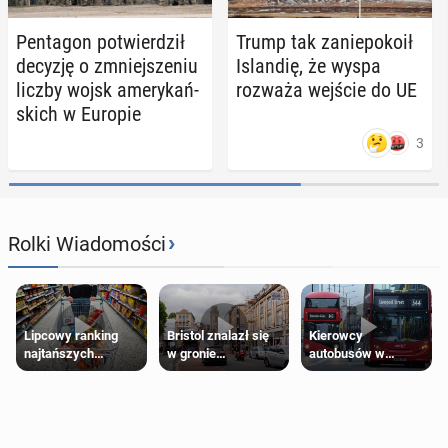
Pen­ta­gon po­twier­dził
Trump tak za­nie­po­ko­ił
decyzję o zmniej­sze­niu
Is­lan­dię, że wyspa
liczby wojsk ame­ry­kań­
rozważa wejście do UE
skich w Europie
3
›
Rolki Wiadomości
Lipcowy ranking
Bristol znalazł się
Kierowcy
najtańszych
w gronie
autobusów w
supermarketów
najlepszych
Londynie
kierunków podróży
zapowiadają strajki
na świecie