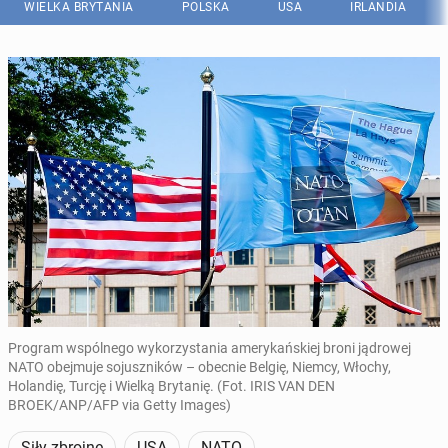
WIELKA BRYTANIA
POLSKA
USA
IRLANDIA
Program wspólnego wykorzystania amerykańskiej broni jądrowej
NATO obejmuje sojuszników – obecnie Belgię, Niemcy, Włochy,
Holandię, Turcję i Wielką Brytanię. (Fot. IRIS VAN DEN
BROEK/ANP/AFP via Getty Images)
Siły zbrojne
USA
NATO