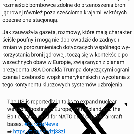
roz­mie­ścić bom­bow­ce zdolne do prze­no­sze­nia broni
ją­dro­wej również poza sze­ścio­ma krajami, w których
obecnie one sta­cjo­nu­ją.
Jak za­uwa­ży­ła gazeta, rozmowy, które mają cha­rak­ter
ściśle poufny i mogą nie do­pro­wa­dzić do żadnych
zmian w po­ro­zu­mie­niach do­ty­czą­cych wspól­ne­go wy­
ko­rzy­sta­nia broni ją­dro­wej, toczą się w kon­tek­ście po­
wszech­nych obaw w Europie, zwią­za­nych z planami
pre­zy­den­ta USA Donalda Trumpa do­ty­czą­cy­mi ogra­ni­
cze­nia li­czeb­no­ści wojsk ame­ry­kań­skich i wy­co­fa­nia z
tego kon­ty­nen­tu klu­czo­wych sys­te­mów uzbro­je­nia.
The US is re­por­te­dly in talks to expand nuclear
weapons hosting in Europe, with Poland and the
Baltic states eyed for NATO dual-capable air­craft
bases.
#Eu­ro­pe­News
➡️
https://t.co/j3cdzj38zi