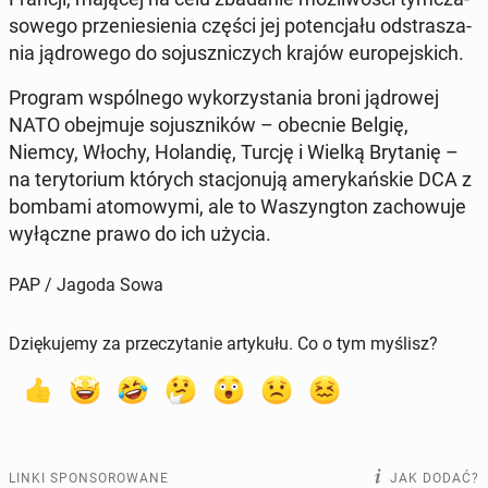
so­we­go prze­nie­sie­nia części jej po­ten­cja­łu od­stra­sza­
nia ją­dro­we­go do so­jusz­ni­czych krajów eu­ro­pej­skich.
Program wspól­ne­go wy­ko­rzy­sta­nia broni ją­dro­wej
NATO obej­mu­je so­jusz­ni­ków – obecnie Belgię,
Niemcy, Włochy, Ho­lan­dię, Turcję i Wielką Bry­ta­nię –
na te­ry­to­rium których sta­cjo­nu­ją ame­ry­kań­skie DCA z
bombami ato­mo­wy­mi, ale to Wa­szyng­ton za­cho­wu­je
wy­łącz­ne prawo do ich użycia.
PAP / Jagoda Sowa
Dziękujemy za przeczytanie artykułu. Co o tym myślisz?
LINKI SPONSOROWANE
JAK DODAĆ?