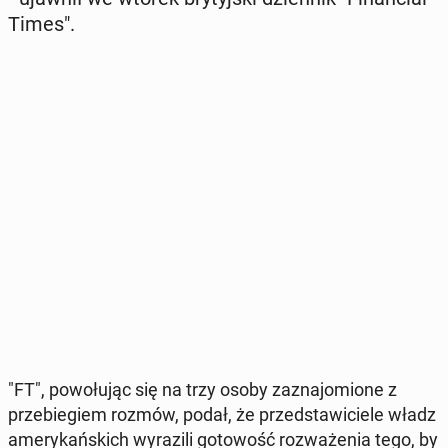
Times".
"FT", po­wo­łu­jąc się na trzy osoby za­zna­jo­mio­ne z
prze­bie­giem rozmów, podał, że przed­sta­wi­cie­le władz
ame­ry­kań­skich wy­ra­zi­li go­to­wość roz­wa­że­nia tego, by