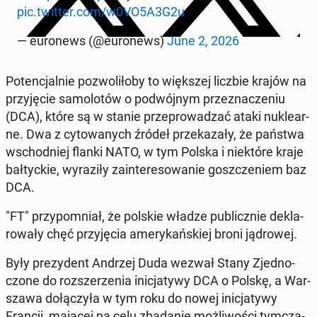
pic.twitter.com/w0VO5A3G2u
— eu­ro­news (@eu­ro­news)
June 2, 2026
Po­ten­cjal­nie po­zwo­li­ło­by to więk­szej liczbie krajów na
przy­ję­cie sa­mo­lo­tów o po­dwój­nym prze­zna­cze­niu
(DCA), które są w stanie prze­pro­wa­dzać ataki nu­kle­ar­
ne. Dwa z cy­to­wa­nych źródeł prze­ka­za­ły, że państwa
wschod­niej flanki NATO, w tym Polska i nie­któ­re kraje
bał­tyc­kie, wy­ra­zi­ły za­in­te­re­so­wa­nie gosz­cze­niem baz
DCA.
"FT" przy­po­mniał, że polskie władze pu­blicz­nie de­kla­
ro­wa­ły chęć przy­ję­cia ame­ry­kań­skiej broni ją­dro­wej.
Były pre­zy­dent Andrzej Duda wezwał Stany Zjed­no­
czo­ne do roz­sze­rze­nia ini­cja­ty­wy DCA o Polskę, a War­
sza­wa do­łą­czy­ła w tym roku do nowej ini­cja­ty­wy
Francji, mającej na celu zba­da­nie moż­li­wo­ści tym­cza­