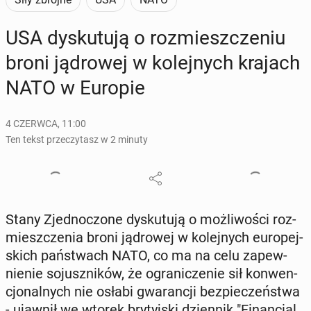
USA dys­ku­tu­ją o roz­miesz­cze­niu
broni ją­dro­wej w ko­lej­nych krajach
NATO w Europie
4 CZERWCA, 11:00
Ten tekst przeczytasz w 2 minuty
Stany Zjed­no­czo­ne dys­ku­tu­ją o moż­li­wo­ści roz­
miesz­cze­nia broni ją­dro­wej w ko­lej­nych eu­ro­pej­
skich pań­stwach NATO, co ma na celu za­pew­
nie­nie so­jusz­ni­ków, że ogra­ni­cze­nie sił kon­wen­
cjo­nal­nych nie osłabi gwa­ran­cji bez­pie­czeń­stwa
- ujawnił we wtorek bry­tyj­ski dzien­nik "Fi­nan­cial