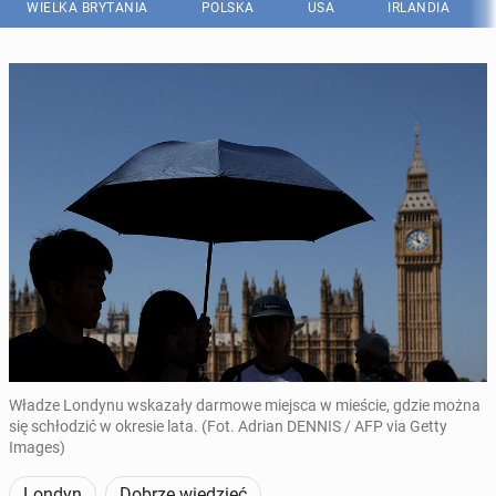
WIELKA BRYTANIA
POLSKA
USA
IRLANDIA
Władze Londynu wskazały darmowe miejsca w mieście, gdzie można
się schłodzić w okresie lata. (Fot. Adrian DENNIS / AFP via Getty
Images)
Londyn
Dobrze wiedzieć