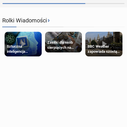
›
Rolki Wiadomości
Zasiłki dla osób
Sztuczna
BBC Weather
cierpiących na
inteligencja
zapowiada szóstą
schorzenia
próbowała oszukać
falę upałów w
psychiczne
człowieka
Londynie