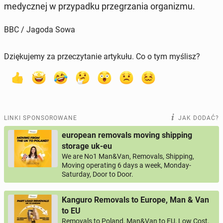
me­dycz­nej w przy­pad­ku prze­grza­nia or­ga­ni­zmu.
BBC / Jagoda Sowa
Dziękujemy za przeczytanie artykułu. Co o tym myślisz?
LINKI SPONSOROWANE
JAK DODAĆ?
european removals moving shipping
storage uk-eu
We are No1 Man&Van, Removals, Shipping,
Moving operating 6 days a week, Monday-
Saturday, Door to Door.
Kanguro Removals to Europe, Man & Van
to EU
Removals to Poland, Man&Van to EU, Low Cost,