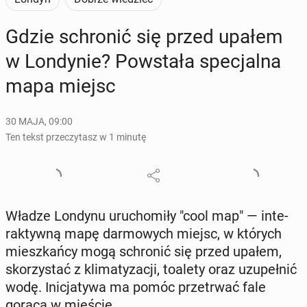
Gdzie schro­nić się przed upałem
w Lon­dy­nie? Po­wsta­ła spe­cjal­na
mapa miejsc
30 MAJA, 09:00
Ten tekst przeczytasz w 1 minutę
Władze Londynu uru­cho­mi­ły "cool map" — in­te­
rak­tyw­ną mapę dar­mo­wych miejsc, w których
miesz­kań­cy mogą schro­nić się przed upałem,
sko­rzy­stać z kli­ma­ty­za­cji, toalety oraz uzu­peł­nić
wodę. Ini­cja­ty­wa ma pomóc prze­trwać fale
gorąca w mieście.