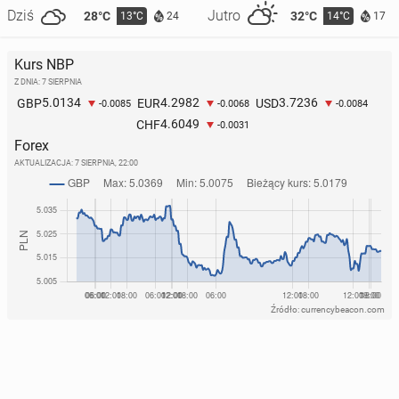
Dziś
Jutro
28°C
32°C
13°C
14°C
24
17
Kurs NBP
Z DNIA: 7 SIERPNIA
5.0134
4.2982
3.7236
GBP
EUR
USD
-0.0085
-0.0068
-0.0084
4.6049
CHF
-0.0031
Forex
AKTUALIZACJA:
7 SIERPNIA, 22:00
Źródło: currencybeacon.com