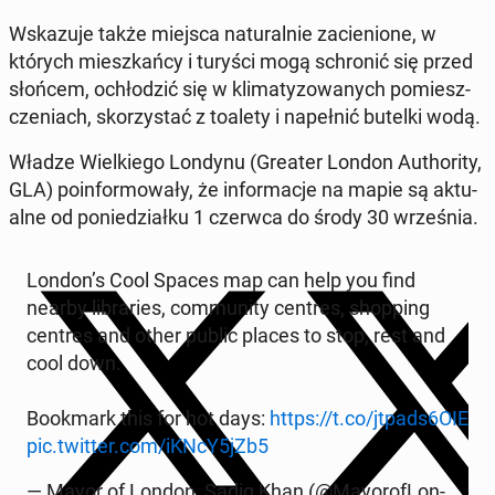
Wska­zu­je także miejsca na­tu­ral­nie za­cie­nio­ne, w
których miesz­kań­cy i turyści mogą schro­nić się przed
słońcem, ochło­dzić się w kli­ma­ty­zo­wa­nych po­miesz­
cze­niach, sko­rzy­stać z toalety i na­peł­nić butelki wodą.
Władze Wiel­kie­go Londynu (Greater London Au­tho­ri­ty,
GLA) po­in­for­mo­wa­ły, że in­for­ma­cje na mapie są ak­tu­
al­ne od po­nie­dział­ku 1 czerwca do środy 30 wrze­śnia.
London’s Cool Spaces map can help you find
nearby li­bra­ries, com­mu­ni­ty centres, shop­ping
centres and other public places to stop, rest and
cool down.
Bo­ok­mark this for hot days:
https://t.co/jtpads6OIE
pic.twitter.com/iKNcY5jZb5
— Mayor of London, Sadiq Khan (@May­oro­fLon­