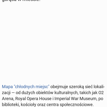
Mapa "chłod­nych miejsc"
obej­mu­je szeroką sieć lo­ka­li­
za­cji — od dużych obiek­tów kul­tu­ral­nych, takich jak O2
Arena, Royal Opera House i Im­pe­rial War Museum, po
bi­blio­te­ki, ko­ścio­ły oraz centra spo­łecz­no­ścio­we.