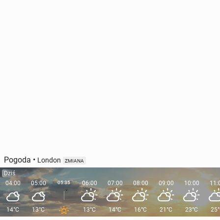
Pogoda
•
London
ZMIANA
Dziś
04:00
05:00
05:35
06:00
07:00
08:00
09:00
10:00
11:
14°C
13°C
13°C
14°C
16°C
21°C
23°C
25