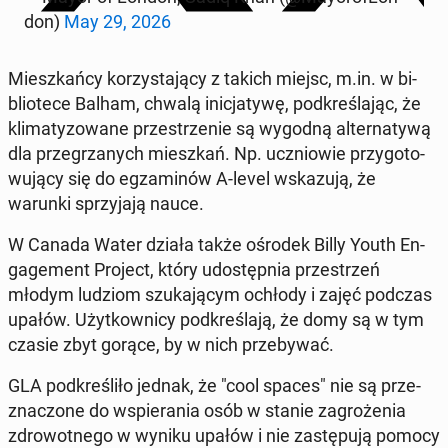
don)
May 29, 2026
Miesz­kań­cy ko­rzy­sta­ją­cy z takich miejsc, m.in. w bi­
blio­te­ce Balham, chwalą ini­cja­ty­wę, pod­kre­śla­jąc, że
kli­ma­ty­zo­wa­ne prze­strze­nie są wygodną al­ter­na­ty­wą
dla prze­grza­nych miesz­kań. Np. ucznio­wie przy­go­to­
wu­ją­cy się do eg­za­mi­nów A-level wska­zu­ją, że
warunki sprzy­ja­ją nauce.
W Canada Water działa także ośrodek Billy Youth En­
ga­ge­ment Project, który udo­stęp­nia prze­strzeń
młodym ludziom szu­ka­ją­cym ochłody i zajęć podczas
upałów. Użyt­kow­ni­cy pod­kre­śla­ją, że domy są w tym
czasie zbyt gorące, by w nich prze­by­wać.
GLA pod­kre­śli­ło jednak, że "cool spaces" nie są prze­
zna­czo­ne do wspie­ra­nia osób w stanie za­gro­że­nia
zdro­wot­ne­go w wyniku upałów i nie za­stę­pu­ją pomocy