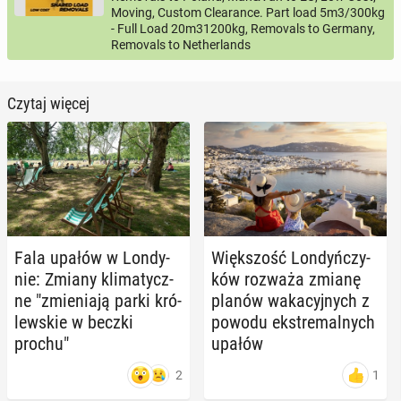
Moving, Custom Clearance. Part load 5m3/300kg
- Full Load 20m31200kg, Removals to Germany,
Removals to Netherlands
Czytaj więcej
Fala upałów w Lon­dy­
Więk­szość Lon­dyń­czy­
nie: Zmiany kli­ma­tycz­
ków rozważa zmianę
ne "zmie­nia­ją parki kró­
planów wa­ka­cyj­nych z
lew­skie w beczki
powodu eks­tre­mal­nych
prochu"
upałów
2
1