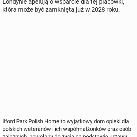
Lon­dy­nie apelują o wspar­cie dla tej pla­ców­ki,
która może być za­mknię­ta już w 2028 roku.
Ilford Park Polish Home to wy­jąt­ko­wy dom opieki dla
pol­skich we­te­ra­nów i ich współ­mał­żon­ków oraz osób
za­leż­nych, po­wo­ła­ny do życia na pod­sta­wie ustawy