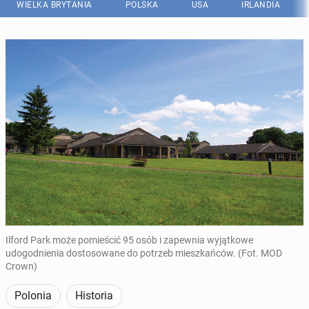
WIELKA BRYTANIA
POLSKA
USA
IRLANDIA
Ilford Park może pomieścić 95 osób i zapewnia wyjątkowe
udogodnienia dostosowane do potrzeb mieszkańców. (Fot. MOD
Crown)
Polonia
Historia