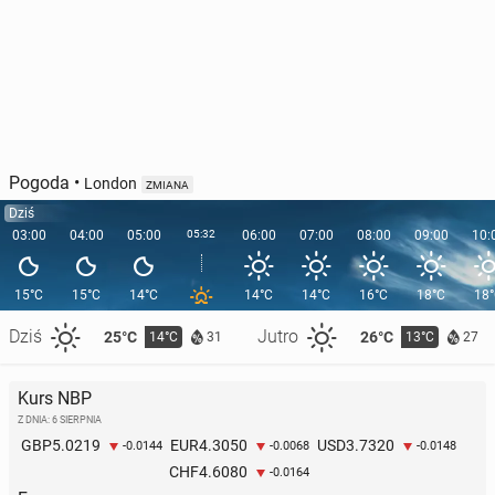
Pogoda
•
London
ZMIANA
Dziś
03:00
04:00
05:00
05:32
06:00
07:00
08:00
09:00
10:
15°C
15°C
14°C
14°C
14°C
16°C
18°C
18
Dziś
Jutro
25°C
26°C
14°C
13°C
31
27
Kurs NBP
Z DNIA: 6 SIERPNIA
5.0219
4.3050
3.7320
GBP
EUR
USD
-0.0144
-0.0068
-0.0148
4.6080
CHF
-0.0164