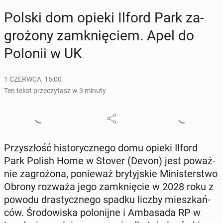
Polski dom opieki Ilford Park za­
gro­żo­ny za­mknię­ciem. Apel do
Polonii w UK
1 CZERWCA, 16:00
Ten tekst przeczytasz w 3 minuty
Przy­szłość hi­sto­rycz­ne­go domu opieki Ilford
Park Polish Home w Stover (Devon) jest po­waż­
nie za­gro­żo­na, po­nie­waż bry­tyj­skie Mi­ni­ster­stwo
Obrony rozważa jego za­mknię­cie w 2028 roku z
powodu dra­stycz­ne­go spadku liczby miesz­kań­
ców. Śro­do­wi­ska po­lo­nij­ne i Am­ba­sa­da RP w