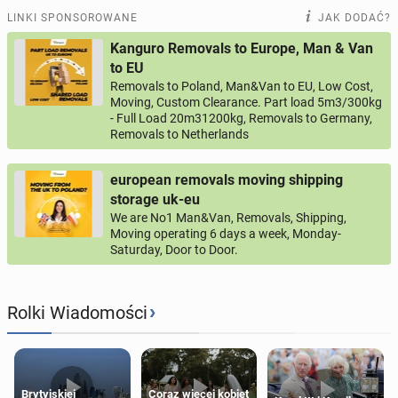
LINKI SPONSOROWANE
JAK DODAĆ?
Kanguro Removals to Europe, Man & Van
to EU
Removals to Poland, Man&Van to EU, Low Cost,
Moving, Custom Clearance. Part load 5m3/300kg
- Full Load 20m31200kg, Removals to Germany,
Removals to Netherlands
european removals moving shipping
storage uk-eu
We are No1 Man&Van, Removals, Shipping,
Moving operating 6 days a week, Monday-
Saturday, Door to Door.
›
Rolki Wiadomości
Brytyjskiej
Coraz więcej kobiet