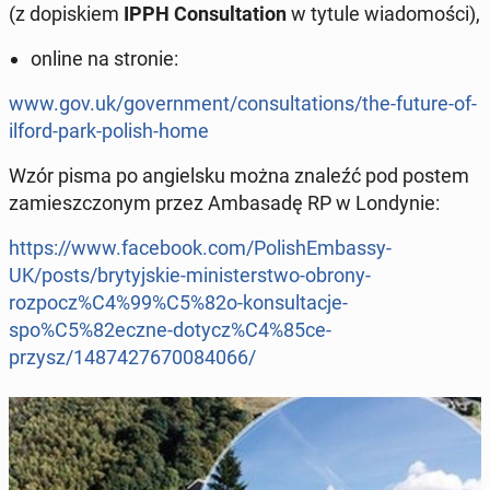
(z do­pi­skiem
IPPH Con­sul­ta­tion
w tytule wia­do­mo­ści),
online na stronie:
www.gov.uk/go­vern­ment/con­sul­ta­tions/the-future-of-
ilford-park-polish-home
Wzór pisma po an­giel­sku można znaleźć pod postem
za­miesz­czo­nym przez Am­ba­sa­dę RP w Lon­dy­nie:
https://www.fa­ce­bo­ok.com/Po­li­shEm­bas­sy­
UK/posts/bry­tyj­skie-mi­ni­ster­stwo-obrony-
rozpocz%C4%99%C5%82o-kon­sul­ta­cje-
spo%C5%82eczne-dotycz%C4%85ce-
przysz/1487427670084066/