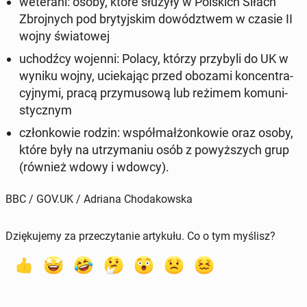
we­te­ra­ni:
osoby, które służyły w Pol­skich Siłach
Zbroj­nych pod bry­tyj­skim do­wódz­twem w czasie II
wojny świa­to­wej
uchodź­cy wojenni:
Polacy, którzy przy­by­li do UK w
wyniku wojny, ucie­ka­jąc przed obozami kon­cen­tra­
cyj­ny­mi, pracą przy­mu­so­wą lub reżimem ko­mu­ni­
stycz­nym
człon­ko­wie rodzin:
współ­mał­żon­ko­wie oraz osoby,
które były na utrzy­ma­niu osób z po­wyż­szych grup
(również wdowy i wdowcy).
BBC / GOV.UK / Adriana Chodakowska
Dziękujemy za przeczytanie artykułu. Co o tym myślisz?