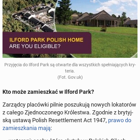
Przy­ję­cia do Ilford Park są otwarte dla wszyst­kich speł­nia­ją­cych kry­
te­ria.
(Fot. Gov.uk)
Kto może za­miesz­kać w Ilford Park?
Za­rząd­cy pla­ców­ki pilnie po­szu­ku­ją nowych lo­ka­to­rów
z całego Zjed­no­czo­ne­go Kró­le­stwa. Zgodnie z bry­tyj­
ską ustawą Polish Re­set­tle­ment Act 1947
,
prawo do
za­miesz­ka­nia mają
: