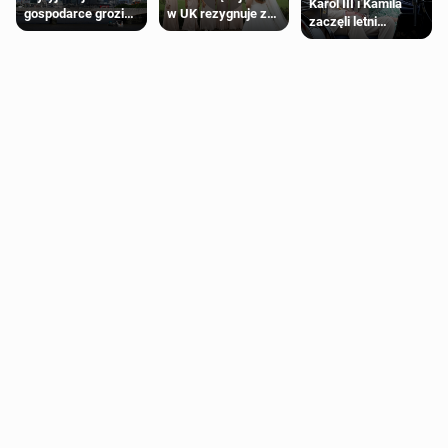
Karol III i Kamila
gospodarce grozi
w UK rezygnuje z
zaczęli letni
recesja, jeśli
roli druhny na
odpoczynek po
kryzys na Bliskim
ślubie
Igrzyskach
Wschodzie się
Wspólnoty w
przedłuży
Glasgow