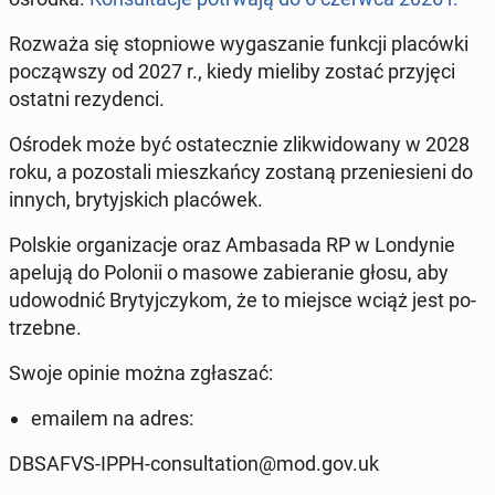
Rozważa się stop­nio­we wy­ga­sza­nie funkcji pla­ców­ki
po­cząw­szy od 2027 r., kiedy mieliby zostać przy­ję­ci
ostatni re­zy­den­ci.
Ośrodek może być osta­tecz­nie zli­kwi­do­wa­ny w 2028
roku, a po­zo­sta­li miesz­kań­cy zostaną prze­nie­sie­ni do
innych, bry­tyj­skich pla­có­wek.
Polskie or­ga­ni­za­cje oraz Am­ba­sa­da RP w Lon­dy­nie
apelują do Polonii o masowe za­bie­ra­nie głosu, aby
udo­wod­nić Bry­tyj­czy­kom, że to miejsce wciąż jest po­
trzeb­ne.
Swoje opinie można zgła­szać:
emailem na adres:
DBSAFVS-IPPH-con­sul­ta­tion@mod.gov.uk