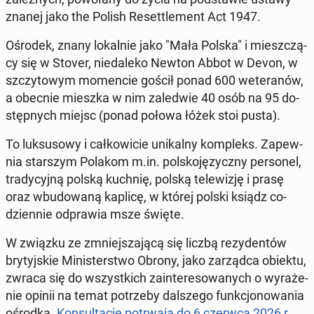
znanej jako the Polish Re­set­tle­ment Act 1947.
Ośrodek, znany lo­kal­nie jako "Mała Polska" i miesz­czą­
cy się w Stover, nie­da­le­ko Newton Abbot w Devon, w
szczy­to­wym mo­men­cie gościł ponad 600 we­te­ra­nów,
a obecnie mieszka w nim za­le­d­wie 40 osób na 95 do­
stęp­nych miejsc
(ponad połowa łóżek stoi pusta).
To luk­su­so­wy i cał­ko­wi­cie uni­kal­ny kom­pleks. Za­pew­
nia star­szym Polakom m.in. pol­sko­ję­zycz­ny per­so­nel
,
tra­dy­cyj­ną polską kuchnię
, polską te­le­wi­zję i prasę
oraz wbu­do­wa­ną kaplicę
, w której polski ksiądz co­
dzien­nie od­pra­wia msze święte.
W związku ze zmniej­sza­ją­cą się liczbą re­zy­den­tów
bry­tyj­skie Mi­ni­ster­stwo Obrony, jako za­rząd­ca obiektu,
zwraca się do wszyst­kich za­in­te­re­so­wa­nych o wy­ra­że­
nie opinii na temat po­trze­by dal­sze­go funk­cjo­no­wa­nia
ośrodka.
Kon­sul­ta­cje po­trwa­ją do 6 czerwca 2026 r.