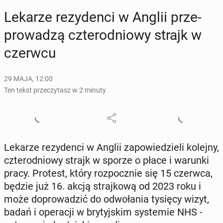
Lekarze re­zy­den­ci w Anglii prze­
pro­wa­dzą czte­ro­dnio­wy strajk w
czerwcu
29 MAJA, 12:00
Ten tekst przeczytasz w 2 minuty
Lekarze re­zy­den­ci w Anglii za­po­wie­dzie­li kolejny,
czte­ro­dnio­wy strajk w sporze o płace i warunki
pracy. Protest, który roz­pocz­nie się 15 czerwca,
będzie już 16. akcją straj­ko­wą od 2023 roku i
może do­pro­wa­dzić do od­wo­ła­nia tysięcy wizyt,
badań i ope­ra­cji w bry­tyj­skim sys­te­mie NHS -