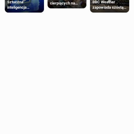
Sztuczna
BBC Weather
cierpiących na
inteligencja
zapowiada szóstą
schorzenia
próbowała oszukać
falę upałów w
psychiczne
człowieka
Londynie