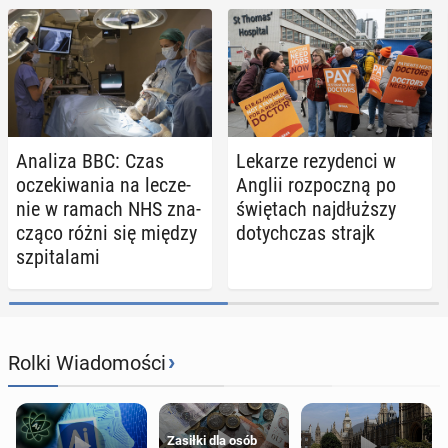
Analiza BBC: Czas
Lekarze re­zy­den­ci w
ocze­ki­wa­nia na le­cze­
Anglii roz­pocz­ną po
nie w ramach NHS zna­
świę­tach naj­dłuż­szy
czą­co różni się między
do­tych­czas strajk
szpi­ta­la­mi
›
Rolki Wiadomości
Zasiłki dla osób