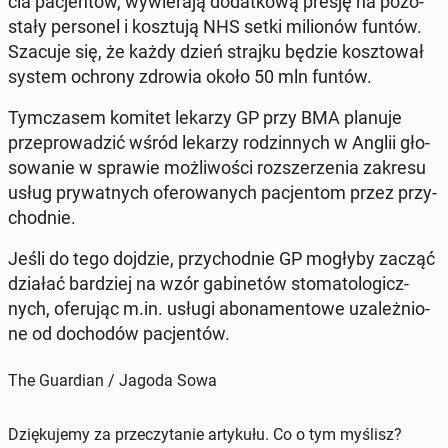
cia pa­cjen­tów, wy­wie­ra­ją do­dat­ko­wą presję na po­zo­
sta­ły per­so­nel i kosz­tu­ją NHS setki mi­lio­nów funtów.
Szacuje się, że każdy dzień strajku będzie kosz­to­wał
system ochrony zdrowia około 50 mln funtów.
Tym­cza­sem komitet lekarzy GP przy BMA planuje
prze­pro­wa­dzić wśród lekarzy ro­dzin­nych w Anglii gło­
so­wa­nie w sprawie moż­li­wo­ści roz­sze­rze­nia zakresu
usług pry­wat­nych ofe­ro­wa­nych pa­cjen­tom przez przy­
chod­nie.
Jeśli do tego dojdzie, przy­chod­nie GP mogłyby zacząć
działać bar­dziej na wzór ga­bi­ne­tów sto­ma­to­lo­gicz­
nych, ofe­ru­jąc m.in. usługi abo­na­men­to­we uza­leż­nio­
ne od do­cho­dów pa­cjen­tów.
The Guardian / Jagoda Sowa
Dziękujemy za przeczytanie artykułu. Co o tym myślisz?