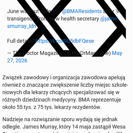
June walkout called by
@BMA­Re­si­dents
after 'in­
tran­si­gen­ce' from new health se­cre­ta­ry
@ja­me­
smur­ray_ldn
Full de­ta­il­sð
https://t.co/0Q5dbFQese
— The Doctor Ma­ga­zi­ne (@The­Dr­Ma­ga­zi­ne)
May
27, 2026
Związek za­wo­do­wy i or­ga­ni­za­cja za­wo­do­wa apelują
również o zna­czą­ce zwięk­sze­nie liczby miejsc szko­le­
nio­wych dla lekarzy chcą­cych spe­cja­li­zo­wać się w
różnych dzie­dzi­nach me­dy­cy­ny. BMA re­pre­zen­tu­je
około 55 tys. z 75 tys. lekarzy re­zy­den­tów.
Na­dzie­je na roz­wią­za­nie sporu wydają się jednak
odległe. James Murray, który 14 maja za­stą­pił Wesa