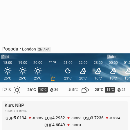
Pogoda
•
London
ZMIANA
Dziś
Jutro
18:00
19:00
20:00
20:39
21:00
22:00
23:00
00:00
01:
26°C
26°C
25°C
23°C
20°C
16°C
15°C
15
Dziś
Jutro
26°C
28°C
10°C
11°C
36
21
Kurs NBP
Z DNIA: 7 SIERPNIA
5.0134
4.2982
3.7236
GBP
EUR
USD
-0.0085
-0.0068
-0.0084
4.6049
CHF
-0.0031