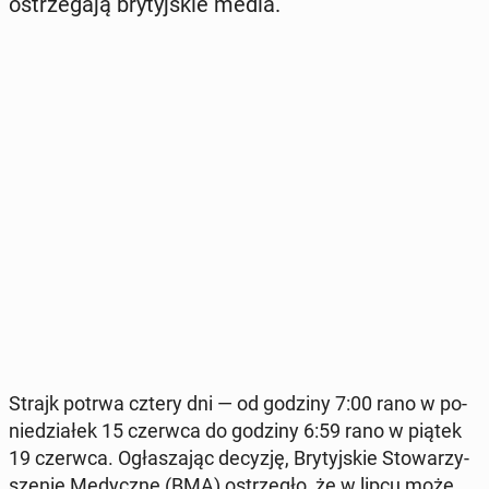
ostrze­ga­ją bry­tyj­skie media.
Strajk potrwa cztery dni — od godziny 7:00 rano w po­
nie­dzia­łek 15 czerwca do godziny 6:59 rano w piątek
19 czerwca. Ogła­sza­jąc decyzję, Bry­tyj­skie Sto­wa­rzy­
sze­nie Me­dycz­ne (BMA) ostrze­gło, że w lipcu może