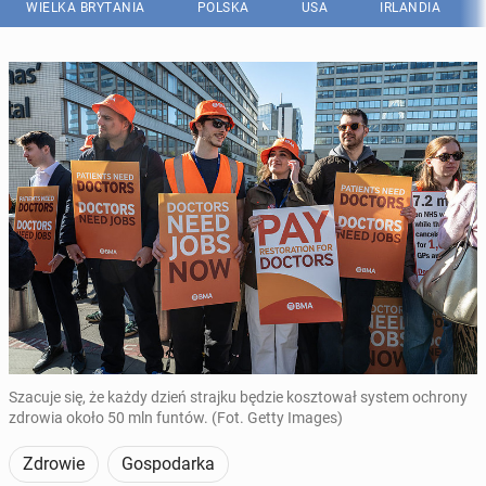
WIELKA BRYTANIA
POLSKA
USA
IRLANDIA
Szacuje się, że każdy dzień strajku będzie kosztował system ochrony
zdrowia około 50 mln funtów. (Fot. Getty Images)
Zdrowie
Gospodarka