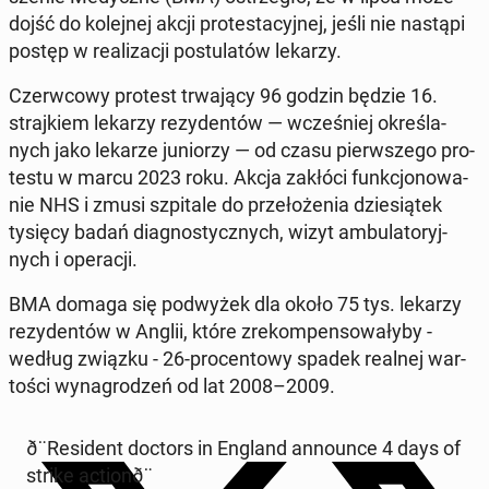
dojść do ko­lej­nej akcji pro­te­sta­cyj­nej, jeśli nie nastąpi
postęp w re­ali­za­cji po­stu­la­tów lekarzy.
Czerw­co­wy protest trwa­ją­cy 96 godzin będzie 16.
straj­kiem lekarzy re­zy­den­tów — wcze­śniej okre­śla­
nych jako lekarze ju­nio­rzy — od czasu pierw­sze­go pro­
te­stu w marcu 2023 roku. Akcja zakłóci funk­cjo­no­wa­
nie NHS i zmusi szpi­ta­le do prze­ło­że­nia dzie­sią­tek
tysięcy badań dia­gno­stycz­nych, wizyt am­bu­la­to­ryj­
nych i ope­ra­cji.
BMA domaga się pod­wy­żek dla około 75 tys. lekarzy
re­zy­den­tów w Anglii, które zre­kom­pen­so­wa­ły­by -
według związku - 26-pro­cen­to­wy spadek realnej war­
to­ści wy­na­gro­dzeń od lat 2008–2009.
ð¨Re­si­dent doctors in England an­no­un­ce 4 days of
strike ac­tio­nð¨