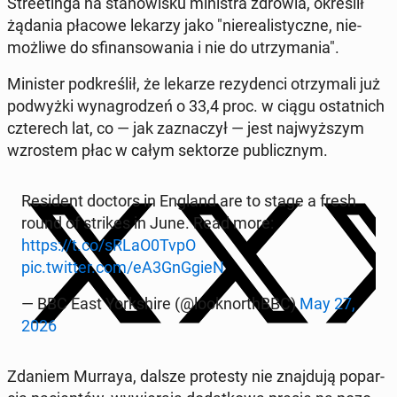
Stre­etin­ga na sta­no­wi­sku mi­ni­stra zdrowia, okre­ślił
żądania płacowe lekarzy jako "nie­re­ali­stycz­ne, nie­
moż­li­we do sfi­nan­so­wa­nia i nie do utrzy­ma­nia".
Mi­ni­ster pod­kre­ślił, że lekarze re­zy­den­ci otrzy­ma­li już
pod­wyż­ki wy­na­gro­dzeń o 33,4 proc. w ciągu ostat­nich
czte­rech lat, co — jak za­zna­czył — jest naj­wyż­szym
wzro­stem płac w całym sek­to­rze pu­blicz­nym.
Re­si­dent doctors in England are to stage a fresh
round of strikes in June. Read more:
https://t.co/sRLaO0TvpO
pic.twitter.com/eA3GnGgieN
— BBC East York­shi­re (@lo­ok­nor­thBBC)
May 27,
2026
Zdaniem Murraya, dalsze pro­te­sty nie znaj­du­ją po­par­