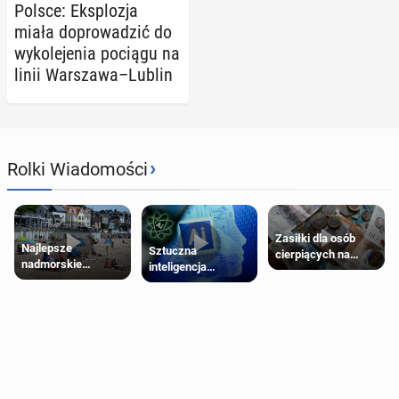
Polsce: Eks­plo­zja
miała do­pro­wa­dzić do
wy­ko­le­je­nia pociągu na
linii War­sza­wa–Lublin
›
Rolki Wiadomości
Zasiłki dla osób
Najlepsze
Sztuczna
cierpiących na
nadmorskie
inteligencja
schorzenia
miasteczko blisko
próbowała oszukać
psychiczne
Londynu
człowieka