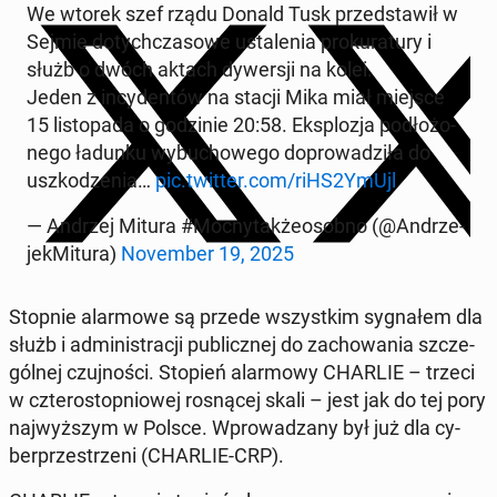
We wtorek szef rządu Donald Tusk przed­sta­wił w
Sejmie do­tych­cza­so­we usta­le­nia pro­ku­ra­tu­ry i
służb o dwóch aktach dy­wer­sji na kolei.
Jeden z in­cy­den­tów na stacji Mika miał miejsce
15 li­sto­pa­da o go­dzi­nie 20:58. Eks­plo­zja pod­ło­żo­
ne­go ładunku wy­bu­cho­we­go do­pro­wa­dzi­ła do
uszko­dze­nia…
pic.twitter.com/riHS2YmUjl
— Andrzej Mitura #Moc­ny­tak­że­osob­no (@An­drze­
jek­Mi­tu­ra)
No­vem­ber 19, 2025
Stopnie alar­mo­we są przede wszyst­kim sy­gna­łem dla
służb i ad­mi­ni­stra­cji pu­blicz­nej do za­cho­wa­nia szcze­
gól­nej czuj­no­ści. Stopień alar­mo­wy CHARLIE – trzeci
w czte­ro­stop­nio­wej ro­sną­cej skali – jest jak do tej pory
naj­wyż­szym w Polsce. Wpro­wa­dza­ny był już dla cy­
ber­prze­strze­ni (CHARLIE-CRP).