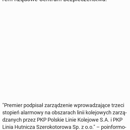
"Premier pod­pi­sał za­rzą­dze­nie wpro­wa­dza­ją­ce trzeci
stopień alar­mo­wy na ob­sza­rach linii ko­le­jo­wych za­rzą­
dza­nych przez PKP Polskie Linie Ko­le­jo­we S.A. i PKP
Linia Hut­ni­cza Sze­ro­ko­to­ro­wa Sp. z o.o." – po­in­for­mo­