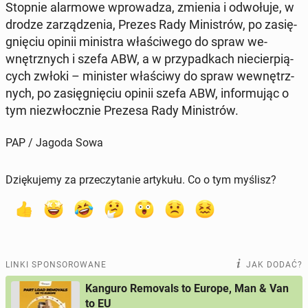
Stopnie alar­mo­we wpro­wa­dza, zmienia i od­wo­łu­je, w
drodze za­rzą­dze­nia, Prezes Rady Mi­ni­strów, po za­się­
gnię­ciu opinii mi­ni­stra wła­ści­we­go do spraw we­
wnętrz­nych i szefa ABW, a w przy­pad­kach nie­cier­pią­
cych zwłoki – mi­ni­ster wła­ści­wy do spraw we­wnętrz­
nych, po za­się­gnię­ciu opinii szefa ABW, in­for­mu­jąc o
tym nie­zwłocz­nie Prezesa Rady Mi­ni­strów.
PAP / Jagoda Sowa
Dziękujemy za przeczytanie artykułu. Co o tym myślisz?
LINKI SPONSOROWANE
JAK DODAĆ?
Kanguro Removals to Europe, Man & Van
to EU