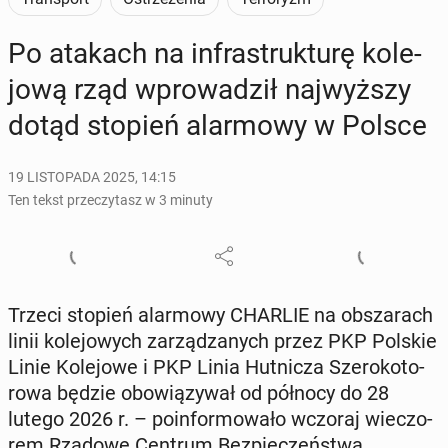
Po atakach na in­fra­struk­tu­rę ko­le­
jo­wą rząd wpro­wa­dził naj­wyż­szy
dotąd stopień alar­mo­wy w Polsce
19 LISTOPADA 2025, 14:15
Ten tekst przeczytasz w 3 minuty
Trzeci stopień alar­mo­wy CHARLIE na ob­sza­rach
linii ko­le­jo­wych za­rzą­dza­nych przez PKP Polskie
Linie Ko­le­jo­we i PKP Linia Hut­ni­cza Sze­ro­ko­to­
ro­wa będzie obo­wią­zy­wał od północy do 28
lutego 2026 r. – po­in­for­mo­wa­ło wczoraj wie­czo­
rem Rządowe Centrum Bez­pie­czeń­stwa.