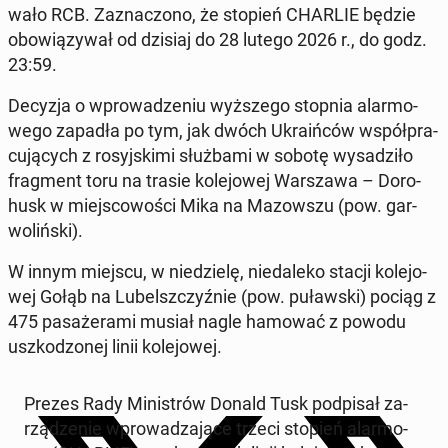
wa­ło RCB. Za­zna­czo­no, że stopień CHARLIE będzie
obo­wią­zy­wał od dzisiaj do 28 lutego 2026 r., do godz.
23:59.
Decyzja o wpro­wa­dze­niu wyż­sze­go stopnia alar­mo­
we­go zapadła po tym, jak dwóch Ukra­iń­ców współ­pra­
cu­ją­cych z ro­syj­ski­mi służ­ba­mi w sobotę wy­sa­dzi­ło
frag­ment toru na trasie ko­le­jo­wej War­sza­wa – Do­ro­
husk w miej­sco­wo­ści Mika na Ma­zow­szu (pow. gar­
wo­liń­ski).
W innym miejscu, w nie­dzie­lę, nie­da­le­ko stacji ko­le­jo­
wej Gołąb na Lu­belsz­czyź­nie (pow. pu­ław­ski) pociąg z
475 pa­sa­że­ra­mi musiał nagle hamować z powodu
uszko­dzo­nej linii ko­le­jo­wej.
Prezes Rady Mi­ni­strów Donald Tusk pod­pi­sał za­
rzą­dze­nie wpro­wa­dza­ją­ce trzeci stopień alar­mo­