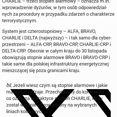
CHARLIE – trzeci stopień alar­mo­wy – oznacza m.in.
wpro­wa­dze­nie dyżurów, w tym osób od­po­wie­dzial­
nych za pro­ce­du­ry w przy­pad­ku zdarzeń o cha­rak­te­rze
ter­ro­ry­stycz­nym.
System jest czte­ro­stop­nio­wy – ALFA, BRAVO,
CHARLIE i DELTA (naj­wyż­szy) – i tak samo dla cy­ber­
prze­strze­ni – ALFA-CRP, BRAVO-CRP, CHARLIE-CRP i
DELTA-CRP. Obecnie w całym kraju do 30 li­sto­pa­da
obo­wią­zu­ją stopnie alar­mo­we BRAVO i BRAVO-CRP i
takie same dla pol­skiej in­fra­struk­tu­ry ener­ge­tycz­nej
miesz­czą­cej się poza gra­ni­ca­mi kraju.
ð£️ Jeżeli wiesz czym są stopnie alar­mo­we i jakie
mamy ich rodzaje. Prze­cho­dzi­my do kon­kre­tów:
co oznacza w prak­ty­ce stopień CHARLIE, który
został właśnie wpro­wa­dzo­ny na wy­bra­nych
liniach ko­le­jo­wych ⤵️.