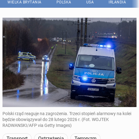
WIELKA BRYTANIA
POLSKA
USA
IRLANDIA
Polski rząd reaguje na zagrożenia. Trzeci stopień alarmowy na kolei
będzie obowiązywał do 28 lutego 2026 r. (Fot. WOJTEK
RADWANSKI/AFP via Getty Images)
Transport
Ostrzeżenia
Terroryzm