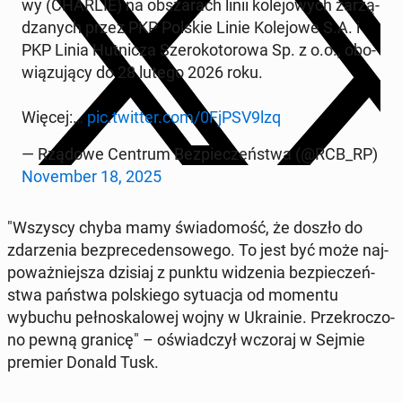
wy (CHARLIE) na ob­sza­rach linii ko­le­jo­wych za­rzą­
dza­nych przez PKP Polskie Linie Ko­le­jo­we S.A. i
PKP Linia Hut­ni­cza Sze­ro­ko­to­ro­wa Sp. z o.o., obo­
wią­zu­ją­cy do 28 lutego 2026 roku.
Więcej:…
pic.twitter.com/0FjPSV9lzq
— Rządowe Centrum Bez­pie­czeń­stwa (@RCB_RP)
No­vem­ber 18, 2025
"Wszyscy chyba mamy świa­do­mość, że doszło do
zda­rze­nia bez­pre­ce­den­so­we­go. To jest być może naj­
po­waż­niej­sza dzisiaj z punktu wi­dze­nia bez­pie­czeń­
stwa państwa pol­skie­go sy­tu­acja od momentu
wybuchu peł­no­ska­lo­wej wojny w Ukra­inie. Prze­kro­czo­
no pewną granicę" – oświad­czył wczoraj w Sejmie
premier Donald Tusk.