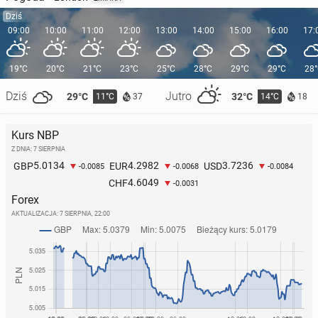
Dziś
09:00
10:00
11:00
12:00
13:00
14:00
15:00
16:00
17:
19°C
20°C
21°C
23°C
25°C
28°C
29°C
29°C
28
Dziś
Jutro
29°C
32°C
11°C
14°C
37
18
Kurs NBP
Z DNIA: 7 SIERPNIA
5.0134
4.2982
3.7236
GBP
EUR
USD
-0.0085
-0.0068
-0.0084
4.6049
CHF
-0.0031
Forex
AKTUALIZACJA:
7 SIERPNIA, 22:00