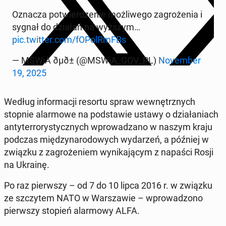
Oznacza po­twier­dze­nie moż­li­we­go za­gro­że­nia i
sygnał do działań na wyższym…
pic.twitter.com/fO­PolRm­FBs
— MSWiA ðµð± (@MSWiA_GOV_PL)
No­vem­ber
19, 2025
Według in­for­ma­cji resortu spraw we­wnętrz­nych
stopnie alar­mo­we na pod­sta­wie ustawy o dzia­ła­niach
an­ty­ter­ro­ry­stycz­nych wpro­wa­dza­no w naszym kraju
podczas mię­dzy­na­ro­do­wych wy­da­rzeń, a później w
związku z za­gro­że­niem wy­ni­ka­ją­cym z napaści Rosji
na Ukrainę.
Po raz pierw­szy – od 7 do 10 lipca 2016 r. w związku
ze szczy­tem NATO w War­sza­wie – wpro­wa­dzo­no
pierw­szy stopień alar­mo­wy ALFA.