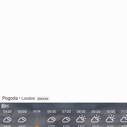
UK: Po ataku w Lon­dy­nie poziom za­gro­że­nia ter­ro­ry­
stycz­ne­go pod­nie­sio­no na "poważne"
2
1 maja, 14:00
Pogoda
•
London
ZMIANA
Dziś
04:00
05:00
05:38
06:00
07:00
08:00
09:00
10:00
11: