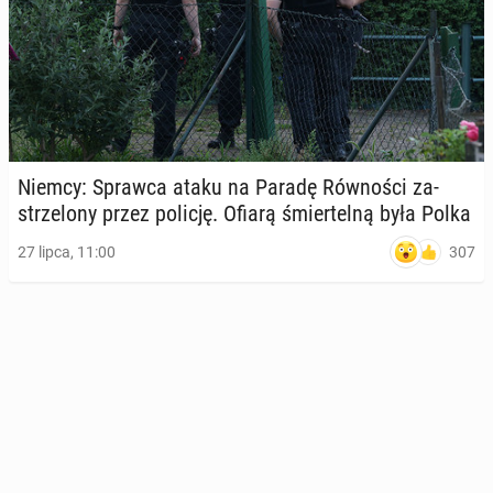
Niemcy: Sprawca ataku na Paradę Rów­no­ści za­
strze­lo­ny przez policję. Ofiarą śmier­tel­ną była Polka
307
27 lipca, 11:00