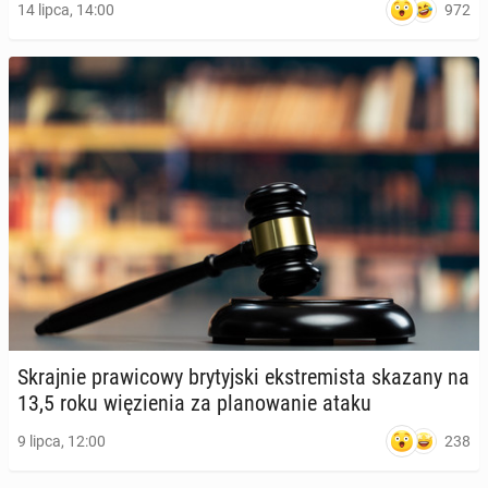
972
14 lipca, 14:00
Skraj­nie pra­wi­co­wy bry­tyj­ski eks­tre­mi­sta skazany na
13,5 roku wię­zie­nia za pla­no­wa­nie ataku
238
9 lipca, 12:00