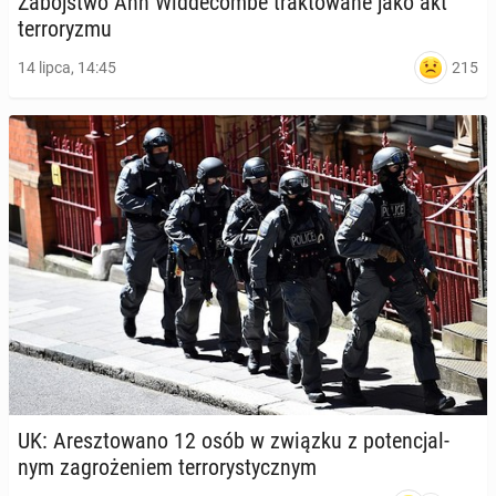
Za­bój­stwo Ann Wid­de­com­be trak­to­wa­ne jako akt
ter­ro­ry­zmu
215
14 lipca, 14:45
UK: Aresz­to­wa­no 12 osób w związku z po­ten­cjal­
nym za­gro­że­niem ter­ro­ry­stycz­nym