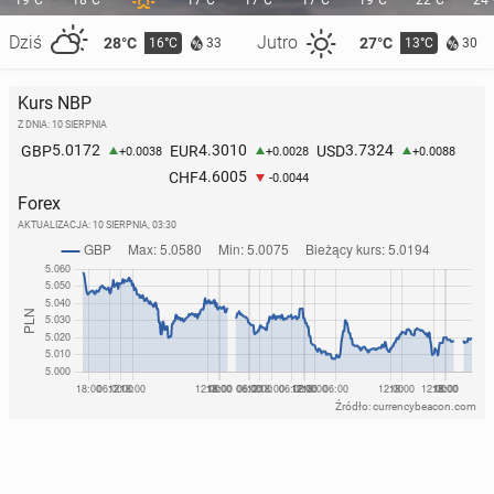
19°C
18°C
17°C
17°C
17°C
19°C
22°C
24
Dziś
Jutro
28°C
27°C
16°C
13°C
33
30
Kurs NBP
Z DNIA: 10 SIERPNIA
Londyn: Atak no­żow­ni­ka uznano za akt terroru.
5.0172
4.3010
3.7324
GBP
EUR
USD
+0.0038
+0.0028
+0.0088
Rząd za­po­wia­da ochronę mniej­szo­ści ży­dow­skiej
4.6005
CHF
-0.0044
30 kwietnia, 14:00
Forex
AKTUALIZACJA:
10 SIERPNIA, 03:30
Źródło: currencybeacon.com