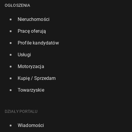
OGŁOSZENIA
Nieruchomości
Pracę oferują
Profile kandydatów
Usługi
Motoryzacja
Kupię / Sprzedam
Towarzyskie
Nie­do­szli sprawcy ataku na spo­łecz­ność ży­dow­ską
skazani na 37 i 26 lat wię­zie­nia
16 lutego, 12:45
DZIAŁY PORTALU
Wiadomości