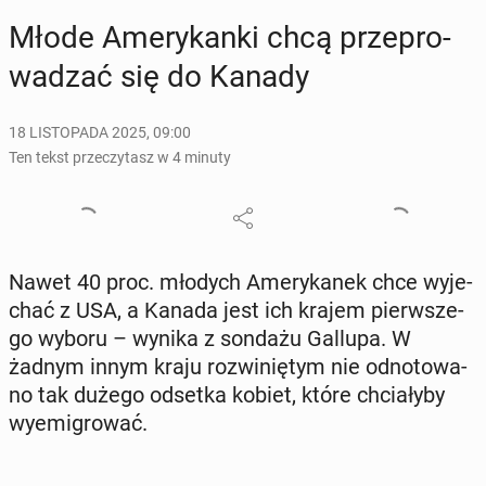
Młode Ame­ry­kan­ki chcą prze­pro­
wa­dzać się do Kanady
18 LISTOPADA 2025, 09:00
Ten tekst przeczytasz w 4 minuty
Nawet 40 proc. młodych Ame­ry­ka­nek chce wy­je­
chać z USA, a Kanada jest ich krajem pierw­sze­
go wyboru – wynika z sondażu Gallupa. W
żadnym innym kraju roz­wi­nię­tym nie od­no­to­wa­
no tak dużego odsetka kobiet, które chcia­ły­by
wy­emi­gro­wać.