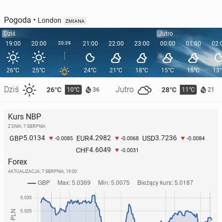
Pogoda
•
London
ZMIANA
Dziś
Jutro
19:00
20:00
20:39
21:00
22:00
23:00
00:00
01:00
02:
26°C
25°C
24°C
21°C
18°C
15°C
15°C
13
Dziś
Jutro
26°C
28°C
10°C
11°C
36
21
Kurs NBP
Z DNIA: 7 SIERPNIA
5.0134
4.2982
3.7236
GBP
EUR
USD
-0.0085
-0.0068
-0.0084
4.6049
CHF
-0.0031
Forex
AKTUALIZACJA:
7 SIERPNIA, 19:00