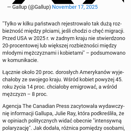
— Gallup (@Gallup)
No­vem­ber 17, 2025
"Tylko w kilku pań­stwach re­je­stro­wa­ło tak dużą roz­
bież­ność między płciami, jeśli chodzi o chęć mi­gra­cji.
Przed USA w 2025 r. w żadnym kraju nie stwier­dzo­no
20-pro­cen­to­wej lub więk­szej roz­bież­no­ści między
młodymi męż­czy­zna­mi i ko­bie­ta­mi" – pod­su­mo­wa­no
w ko­mu­ni­ka­cie.
Łącznie około 20 proc. do­ro­słych Ame­ry­ka­nów wy­je­
cha­ło­by ze swojego kraju. Wśród kobiet powyżej 45.
roku życia 14 proc. chcia­ło­by emi­gro­wać, a wśród
męż­czyzn – 8 proc.
Agencja The Ca­na­dian Press za­cy­to­wa­ła wy­daw­czy­
nię in­for­ma­cji Gallupa, Julie Ray, która pod­kre­śli­ła, że
w opi­niach po­li­tycz­nych widać obecnie "in­ten­syw­ną
po­la­ry­za­cję". Jak dodała, różnica po­mię­dzy osobami,