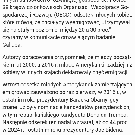
38 krajów człon­kow­skich Or­ga­ni­za­cji Współ­pra­cy Go­
spo­dar­czej i Rozwoju (OECD), odsetek młodych kobiet,
które mówią, że chcia­ły­by wy­emi­gro­wać, utrzy­my­wał
się na stałym po­zio­mie, między 20 a 30 proc." –
czytamy w ko­mu­ni­ka­cie oma­wia­ją­cym badanie
Gallupa.
Autorzy opra­co­wa­nia przy­po­mnie­li, że między po­cząt­
kiem lat 2000. a 2016 r. młode Ame­ry­kan­ki rza­dziej niż
kobiety w innych krajach de­kla­ro­wa­ły chęć emi­gra­cji.
Wzrost odsetka młodych Ame­ry­ka­nek za­mie­rza­ją­cych
emi­gro­wać za­uwa­żo­no po raz pierw­szy w 2016 r., w
ostat­nim roku pre­zy­den­tu­ry Baracka Obamy, gdy
znane już były no­mi­na­cje kan­dy­da­tów pre­zy­denc­kich,
w tym re­pu­bli­kań­skie­go kan­dy­da­ta Donalda Trumpa.
Na­stęp­nie odsetek ten nadal wzra­stał, aż do 44 proc.
w 2024 r. - ostat­nim roku pre­zy­den­tu­ry Joe Bidena.