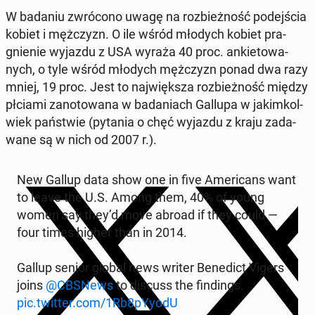
W badaniu zwró­co­no uwagę na roz­bież­ność po­dej­ścia
kobiet i męż­czyzn. O ile wśród młodych kobiet pra­
gnie­nie wyjazdu z USA wyraża 40 proc. an­kie­to­wa­
nych, o tyle wśród młodych męż­czyzn ponad dwa razy
mniej, 19 proc. Jest to naj­więk­sza roz­bież­ność między
płciami za­no­to­wa­na w ba­da­niach Gallupa w ja­kim­kol­
wiek pań­stwie (pytania o chęć wyjazdu z kraju za­da­
wa­ne są w nich od 2007 r.).
New Gallup data show one in five Ame­ri­cans want
to leave the U.S. Among them, 40% of young
women say they’d move abroad if they could —
four times higher than in 2014.
Gallup senior global news writer Be­ne­dict Vigers
joins
@CBSNews
to discuss the fin­dings.
pic.twitter.com/1Rb8pYyodU