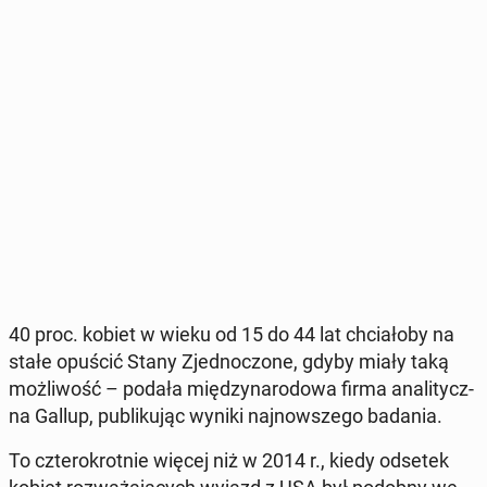
40 proc. kobiet w wieku od 15 do 44 lat chcia­ło­by na
stałe opuścić Stany Zjed­no­czo­ne, gdyby miały taką
moż­li­wość – podała mię­dzy­na­ro­do­wa firma ana­li­tycz­
na Gallup, pu­bli­ku­jąc wyniki naj­now­sze­go badania.
To czte­ro­krot­nie więcej niż w 2014 r., kiedy odsetek