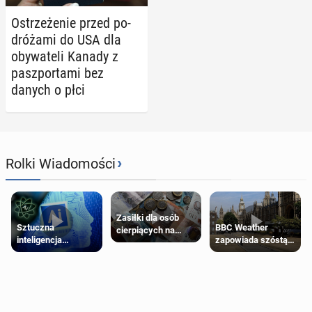
Ostrze­że­nie przed po­
dró­ża­mi do USA dla
oby­wa­te­li Kanady z
pasz­por­ta­mi bez
danych o płci
›
Rolki Wiadomości
Zasiłki dla osób
Sztuczna
BBC Weather
cierpiących na
inteligencja
zapowiada szóstą
schorzenia
próbowała oszukać
falę upałów w
psychiczne
człowieka
Londynie