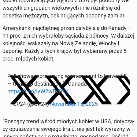
kobiet roz­wa­ża­ją­cych wyjazd z USA był podobny we
wszyst­kich grupach wie­ko­wych i nie różnił się od
odsetka męż­czyzn, de­kla­ru­ją­cych podobny zamiar.
Ame­ry­kan­ki naj­chęt­niej prze­nio­sły­by się do Kanady –
11 proc. z nich wy­bra­ło­by sąsiada z północy. W dalszej
ko­lej­no­ści wska­za­ły na Nową Ze­lan­dię, Włochy i
Japonię. Każdy z tych krajów był wy­bie­ra­ny przez 5
proc. młodych kobiet.
Poll shows more young women want to leave U.S.
— their top de­sti­na­tion is Canada
https://t.co/IyW2wDv0Xx
— CP24 (@CP24)
No­vem­ber 15, 2025
"Rosnący trend wśród młodych kobiet w USA, do­ty­czą­
cy opusz­cze­nia swojego kraju, nie jest tak wyraźny w
innych pań­stwach o roz­wi­nię­tej go­spo­dar­ce. Pośród