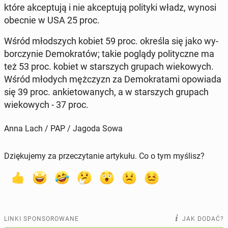
które ak­cep­tu­ją i nie ak­cep­tu­ją po­li­ty­ki władz, wynosi
obecnie w USA 25 proc.
Wśród młod­szych kobiet 59 proc. określa się jako wy­
bor­czy­nie De­mo­kra­tów; takie poglądy po­li­tycz­ne ma
też 53 proc. kobiet w star­szych grupach wie­ko­wych.
Wśród młodych męż­czyzn za De­mo­kra­ta­mi opo­wia­da
się 39 proc. an­kie­to­wa­nych, a w star­szych grupach
wie­ko­wych - 37 proc.
Anna Lach / PAP / Jagoda Sowa
Dziękujemy za przeczytanie artykułu. Co o tym myślisz?
LINKI SPONSOROWANE
JAK DODAĆ?