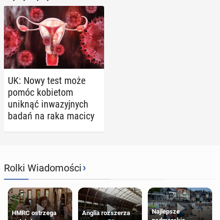
UK: Nowy test może
pomóc ko­bie­tom
uniknąć in­wa­zyj­nych
badań na raka macicy
›
Rolki Wiadomości
Najlepsze
HMRC ostrzega
Anglia rozszerza