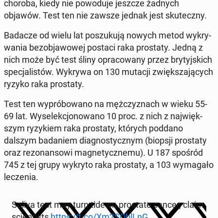
choroba, kiedy nie po­wo­du­je jeszcze żadnych
objawów. Test ten nie zawsze jednak jest sku­tecz­ny.
Badacze od wielu lat po­szu­ku­ją nowych metod wy­kry­
wa­nia bez­ob­ja­wo­wej postaci raka pro­sta­ty. Jedną z
nich może być test śliny opra­co­wa­ny przez bry­tyj­skich
spe­cja­li­stów. Wykrywa on 130 mutacji zwięk­sza­ją­cych
ryzyko raka pro­sta­ty.
Test ten wy­pró­bo­wa­no na męż­czy­znach w wieku 55-
69 lat. Wy­se­lek­cjo­no­wa­no 10 proc. z nich z naj­więk­
szym ry­zy­kiem raka pro­sta­ty, których poddano
dalszym ba­da­niem dia­gno­stycz­nym (biopsji pro­sta­ty
oraz re­zo­nan­so­wi ma­gne­tycz­ne­mu). U 187 spośród
745 z tej grupy wykryto raka pro­sta­ty, a 103 wy­ma­ga­ło
le­cze­nia.
Saliva test may turn tide on pro­sta­te cancer, claim
scien­ti­sts
https://t.co/Xm2SOblLnG