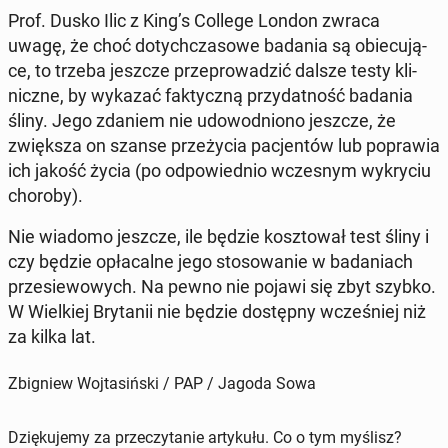
Prof. Dusko Ilic z King’s College London zwraca
uwagę, że choć do­tych­cza­so­we badania są obie­cu­ją­
ce, to trzeba jeszcze prze­pro­wa­dzić dalsze testy kli­
nicz­ne, by wykazać fak­tycz­ną przy­dat­ność badania
śliny. Jego zdaniem nie udo­wod­nio­no jeszcze, że
zwięk­sza on szanse prze­ży­cia pa­cjen­tów lub po­pra­wia
ich jakość życia (po od­po­wied­nio wcze­snym wy­kry­ciu
choroby).
Nie wiadomo jeszcze, ile będzie kosz­to­wał test śliny i
czy będzie opła­cal­ne jego sto­so­wa­nie w ba­da­niach
prze­sie­wo­wych. Na pewno nie pojawi się zbyt szybko.
W Wiel­kiej Bry­ta­nii nie będzie do­stęp­ny wcze­śniej niż
za kilka lat.
Zbigniew Wojtasiński / PAP / Jagoda Sowa
Dziękujemy za przeczytanie artykułu. Co o tym myślisz?