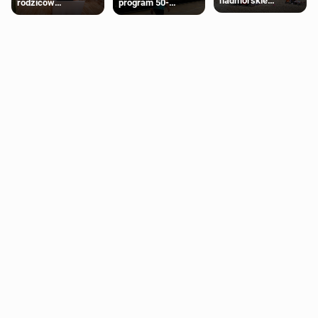
nadmorskie
rodziców
program 50-
miasteczko blisko
pobierających Child
procentowych
Londynu
Benefit. Mogą być
zniżek kolejowych
zobowiązani do
na 18-latków
zwrotu zasiłku