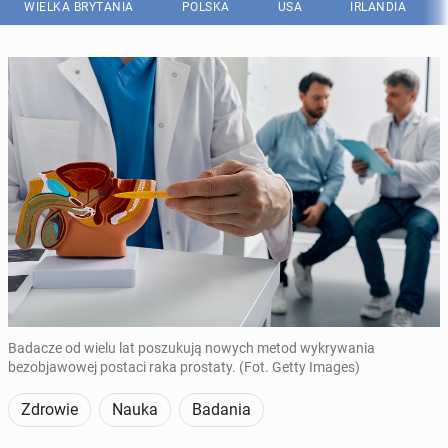
WIELKA BRYTANIA
POLSKA
USA
IRLANDIA
Badacze od wielu lat poszukują nowych metod wykrywania
bezobjawowej postaci raka prostaty. (Fot. Getty Images)
Zdrowie
Nauka
Badania