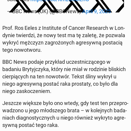
— BBC News (UK) (@BBCNews)
April 9, 2025
Prof. Ros Eeles z In­sti­tu­te of Cancer Re­se­arch w Lon­
dy­nie twier­dzi, że nowy test ma tę zaletę, że pozwala
wykryć męż­czyzn za­gro­żo­nych agre­syw­ną po­sta­cią
tego no­wo­two­ru.
BBC News podaje przy­kład uczest­ni­czą­ce­go w
badaniu Bry­tyj­czy­ka, który nie miał w ro­dzi­nie bli­skich
cier­pią­cych na ten no­wo­twór. Tekst śliny wykrył u
niego agre­syw­ną postać raka pro­sta­ty, co było dla
niego za­sko­cze­niem.
Jeszcze większe było ono wtedy, gdy test ten prze­pro­
wa­dzo­no u jego młod­sze­go brata – w ko­lej­nych ba­da­
niach dia­gno­stycz­nych u niego również wykryto agre­
syw­ną postać tego raka.