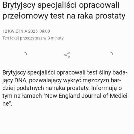
Bry­tyj­scy spe­cja­li­ści opra­co­wa­li
prze­ło­mo­wy test na raka pro­sta­ty
12 KWIETNIA 2025, 09:00
Ten tekst przeczytasz w 3 minuty
Bry­tyj­scy spe­cja­li­ści opra­co­wa­li test śliny ba­da­
ją­cy DNA, po­zwa­la­ją­cy wykryć męż­czyzn bar­
dziej po­dat­nych na raka pro­sta­ty. In­for­mu­ją o
tym na łamach "New England Journal of Me­di­ci­
ne".