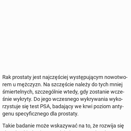
Rak pro­sta­ty jest naj­czę­ściej wy­stę­pu­ją­cym no­wo­two­
rem u męż­czyzn. Na szczę­ście należy do tych mniej
śmier­tel­nych, szcze­gól­nie wtedy, gdy zo­sta­nie wcze­
śnie wykryty. Do jego wcze­sne­go wy­kry­wa­nia wy­ko­
rzy­stu­je się test PSA, ba­da­ją­cy we krwi poziom an­ty­
ge­nu spe­cy­ficz­ne­go dla pro­sta­ty.
Takie badanie może wska­zy­wać na to, że rozwija się