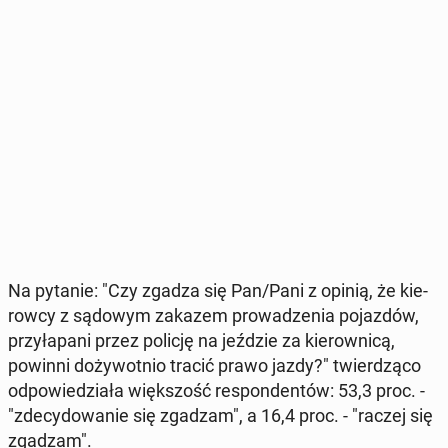
Na pytanie: "Czy zgadza się Pan/Pani z opinią, że kie­
row­cy z sądowym zakazem pro­wa­dze­nia po­jaz­dów,
przy­ła­pa­ni przez policję na jeździe za kie­row­ni­cą,
powinni do­ży­wot­nio tracić prawo jazdy?" twier­dzą­co
od­po­wie­dzia­ła więk­szość re­spon­den­tów: 53,3 proc. -
"zde­cy­do­wa­nie się zgadzam", a 16,4 proc. - "raczej się
zgadzam".