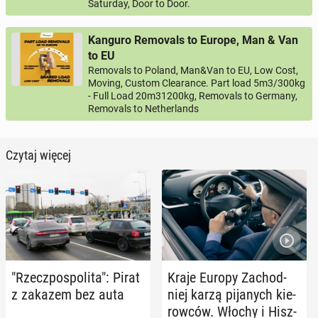
Saturday, Door to Door.
Kanguro Removals to Europe, Man & Van
to EU
Removals to Poland, Man&Van to EU, Low Cost,
Moving, Custom Clearance. Part load 5m3/300kg
- Full Load 20m31200kg, Removals to Germany,
Removals to Netherlands
Czytaj więcej
"Rzecz­po­spo­li­ta": Pirat
Kraje Europy Za­chod­
z zakazem bez auta
niej karzą pi­ja­nych kie­
row­ców. Włochy i Hisz­