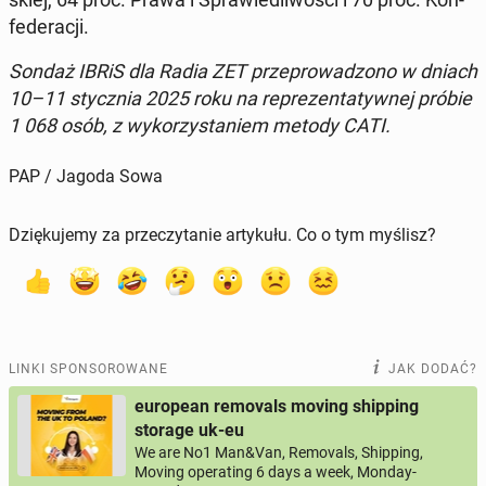
fe­de­ra­cji.
Sondaż IBRiS dla Radia ZET prze­pro­wa­dzo­no w dniach
10–11 stycz­nia 2025 roku na re­pre­zen­ta­tyw­nej próbie
1 068 osób, z wy­ko­rzy­sta­niem metody CATI.
PAP / Jagoda Sowa
Dziękujemy za przeczytanie artykułu. Co o tym myślisz?
LINKI SPONSOROWANE
JAK DODAĆ?
european removals moving shipping
storage uk-eu
We are No1 Man&Van, Removals, Shipping,
Moving operating 6 days a week, Monday-