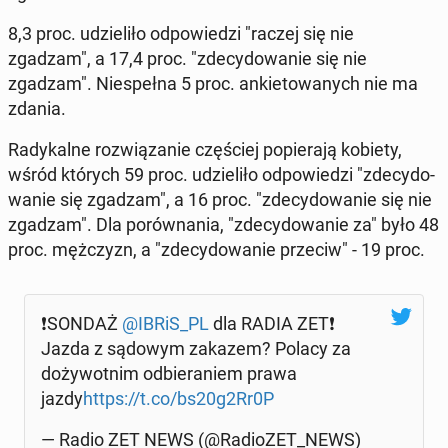
8,3 proc. udzie­li­ło od­po­wie­dzi "raczej się nie
zgadzam", a 17,4 proc. "zde­cy­do­wa­nie się nie
zgadzam". Nie­speł­na 5 proc. an­kie­to­wa­nych nie ma
zdania.
Ra­dy­kal­ne roz­wią­za­nie czę­ściej po­pie­ra­ją kobiety,
wśród których 59 proc. udzie­li­ło od­po­wie­dzi "zde­cy­do­
wa­nie się zgadzam", a 16 proc. "zde­cy­do­wa­nie się nie
zgadzam". Dla po­rów­na­nia, "zde­cy­do­wa­nie za" było 48
proc. męż­czyzn, a "zde­cy­do­wa­nie przeciw" - 19 proc.
❗️SON­DAŻ
@IBRiS_PL
dla RADIA ZET❗️
Jazda z sądowym zakazem? Polacy za
do­ży­wot­nim od­bie­ra­niem prawa
jazdy
https://t.co/bs20g2Rr0P
— Radio ZET NEWS (@Ra­dio­ZET_NEWS)