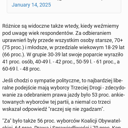
January 14, 2025
Różnice są wi­docz­ne także wtedy, kiedy weź­mie­my
pod uwagę wiek re­spon­den­tów. Za od­bie­ra­niem
upraw­nień były przede wszyst­kim osoby starsze, 70+
(75 proc.) i młodsze, w prze­dzia­le wie­ko­wym 18-29 lat
(66 proc.). W grupie 30-39 lat swoje po­par­cie wy­ra­zi­ło
41 proc. osób, 40-49 l. - 42 proc., 50-59 l. - 61 proc., a
60-69 l. - 48 proc.
Jeśli chodzi o sym­pa­tie po­li­tycz­ne, to naj­bar­dziej li­be­
ral­ne po­dej­ście mają wyborcy Trze­ciej Drogi - zde­cy­do­
wa­nie za ode­bra­niem prawa jazdy było 53 proc. an­kie­
to­wa­nych wy­bor­ców tej partii, a niemal co trzeci
wskazał od­po­wiedź "raczej się nie zgadzam".
"Za" było także 56 proc. wy­bor­ców Ko­ali­cji Oby­wa­tel­
skiej, 64 proc. Prawa i Spra­wie­dli­wo­ści i 70 proc. Kon­