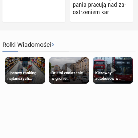
pa­nia pracują nad za­
ostrze­niem kar
›
Rolki Wiadomości
Lipcowy ranking
Bristol znalazł się
Kierowcy
najtańszych
w gronie
autobusów w
supermarketów
najlepszych
Londynie
kierunków podróży
zapowiadają strajki
na świecie