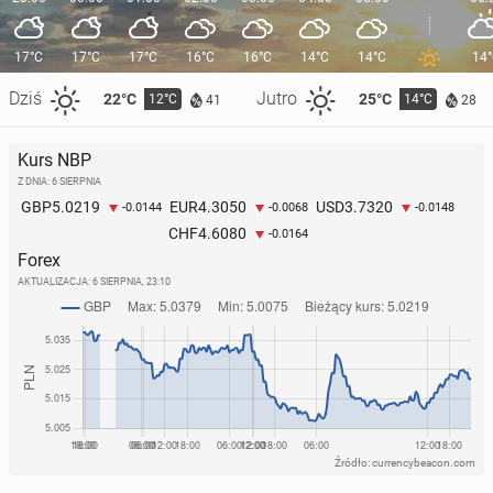
17°C
17°C
17°C
16°C
16°C
14°C
14°C
14
Dziś
Jutro
22°C
25°C
12°C
14°C
41
28
Kurs NBP
Z DNIA: 6 SIERPNIA
5.0219
4.3050
3.7320
GBP
EUR
USD
-0.0144
-0.0068
-0.0148
4.6080
CHF
-0.0164
Forex
AKTUALIZACJA:
6 SIERPNIA, 23:10
Źródło: currencybeacon.com