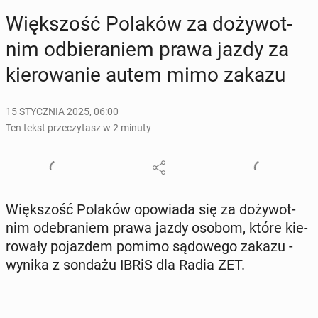
Więk­szość Polaków za do­ży­wot­
nim od­bie­ra­niem prawa jazdy za
kie­ro­wa­nie autem mimo zakazu
15 STYCZNIA 2025, 06:00
Ten tekst przeczytasz w 2 minuty
Więk­szość Polaków opo­wia­da się za do­ży­wot­
nim ode­bra­niem prawa jazdy osobom, które kie­
ro­wa­ły po­jaz­dem pomimo są­do­we­go zakazu -
wynika z sondażu IBRiS dla Radia ZET.