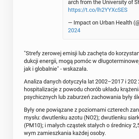
arch from the Uni­ver­si­ty of
https://t.co/lh2YYXcSES
— Impact on Urban Health (@I
2024
"Strefy zerowej emisji lub zachęta do ko­rzy­sta­nia
duk­cji energii, mogą pomóc w dłu­go­ter­mi­no­wej re
jak i glo­bal­nie" - wska­za­ła.
Analiza danych do­ty­czy­ła lat 2002–2017 i 202 
ho­spi­ta­li­za­cje z powodu chorób układu krą­że­
psy­chicz­nych lub za­bu­rzeń za­cho­wa­nia były ś
Były one po­wią­za­ne z po­zio­ma­mi czte­rech za­
my­słu: dwu­tlen­ku azotu (NO2); dwu­tlen­ku siar
(PM10); i małych cząstek stałych o śred­ni­cy 2
wym za­miesz­ka­nia każdej osoby.