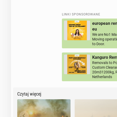
LINKI SPONSOROWANE
european rem
eu
We are No1 Man
Moving operati
to Door.
Kanguro Remo
Removals to Po
Custom Clearan
20m31200kg, R
Netherlands
Czytaj więcej