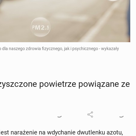
dla naszego zdrowia fizycznego, jak i psychicznego - wykazały
zysz­czo­ne po­wie­trze po­wią­za­ne ze
st na­ra­że­nie na wdy­cha­nie dwu­tlen­ku azotu,