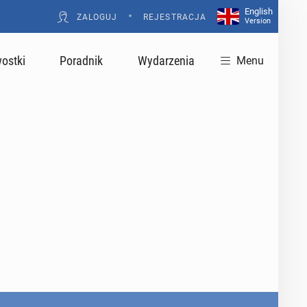
English
•
ZALOGUJ
REJESTRACJA
Version
ostki
Poradnik
Wydarzenia
Menu