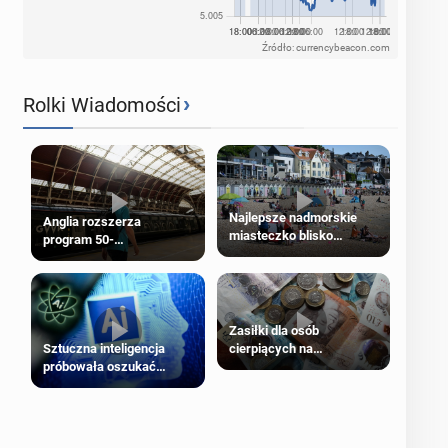
Źródło: currencybeacon.com
›
Rolki Wiadomości
Najlepsze nadmorskie
Anglia rozszerza
miasteczko blisko
program 50-
Londynu
procentowych zniżek
kolejowych na 18-latków
Zasiłki dla osób
cierpiących na
Sztuczna inteligencja
schorzenia psychiczne
próbowała oszukać
człowieka