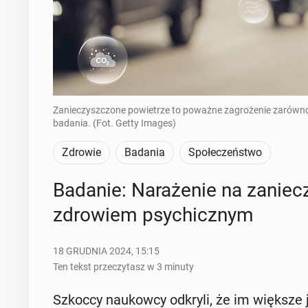
Zanieczyszczone powietrze to poważne zagrożenie zarówno 
badania. (Fot. Getty Images)
Zdrowie
Badania
Społeczeństwo
Badanie: Na­ra­że­nie na za­nie­c
zdro­wiem psy­chicz­nym
18 GRUDNIA 2024, 15:15
Ten tekst przeczytasz w 3 minuty
Szkoccy na­ukow­cy odkryli, że im większe je