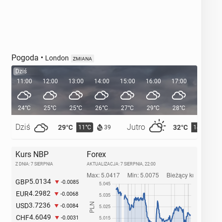
Pogoda
•
London
ZMIANA
Dziś
11:00
12:00
13:00
14:00
15:00
16:00
17:00
18:00
24°C
25°C
25°C
26°C
27°C
29°C
28°C
28°C
Dziś
Jutro
29°C
32°C
11°C
14°C
39
Kurs NBP
Forex
Z DNIA: 7 SIERPNIA
AKTUALIZACJA:
7 SIERPNIA, 22:00
5.0134
GBP
-0.0085
4.2982
EUR
-0.0068
3.7236
USD
-0.0084
4.6049
CHF
-0.0031