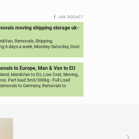
JAK DODAĆ?
ovals moving shipping storage uk-
&Van, Removals, Shipping,
ng 6 days a week, Monday-Saturday, Door
vals to Europe, Man & Van to EU
land, Man&Van to EU, Low Cost, Moving,
ce. Part load 5m3/300kg - Full Load
emovals to Germany, Removals to