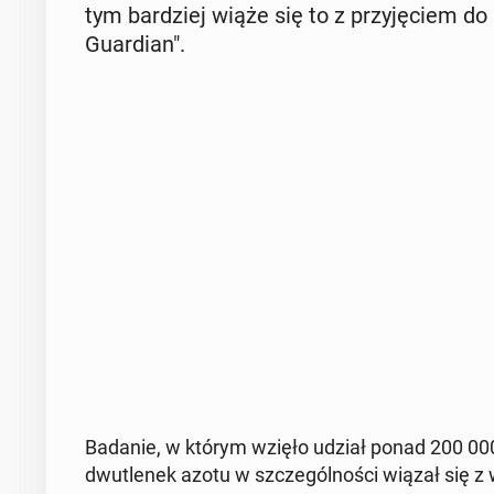
tym bar­dziej wiąże się to z przy­ję­ciem do s
Gu­ar­dian".
Badanie, w którym wzięło udział ponad 200 000 o
dwu­tle­nek azotu w szcze­gól­no­ści wiązał się z 