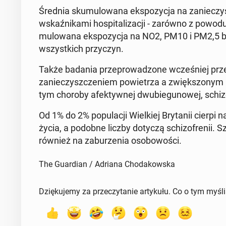
Średnia sku­mu­lo­wa­na eks­po­zy­cja na za­nie­czy
wskaź­ni­ka­mi ho­spi­ta­li­za­cji - zarówno z powo
mu­lo­wa­na eks­po­zy­cja na NO2, PM10 i PM2,5 była
wszyst­kich przy­czyn.
Także badania prze­pro­wa­dzo­ne wcze­śniej prz
za­nie­czysz­cze­niem po­wie­trza a zwięk­szo­nym
tym choroby afek­tyw­nej dwu­bie­gu­no­wej, schi­zo­
Od 1% do 2% po­pu­la­cji Wiel­kiej Bry­ta­nii cier
życia, a podobne liczby dotyczą schi­zo­fre­nii. Sz
również na za­bu­rze­nia oso­bo­wo­ści.
The Guardian / Adriana Chodakowska
Dziękujemy za przeczytanie artykułu. Co o tym myśl