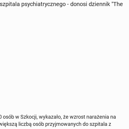
zpi­ta­la psy­chia­trycz­ne­go - donosi dzien­nik "The
sób w Szkocji, wy­ka­za­ło, że wzrost na­ra­że­nia na
większą liczbą osób przyj­mo­wa­nych do szpi­ta­la z