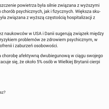
sz­cze­nie po­wie­trza była silnie zwią­za­na z wyż­szy­mi
du chorób psy­chicz­nych, jak i fi­zycz­nych. Większa sku­
 zwią­za­na z wyższą czę­sto­ścią ho­spi­ta­li­za­cji z
ez na­ukow­ców w USA i Danii su­ge­ru­ją związek między
 ry­zy­kiem pro­ble­mów ze zdro­wiem psy­chicz­nym, w
fre­nii i za­bu­rzeń oso­bo­wo­ści.
pi na chorobę afek­tyw­ną dwu­bie­gu­no­wą w ciągu swojego
acuje się, że około 5% osób w Wiel­kiej Bry­ta­nii cierpi
isz?