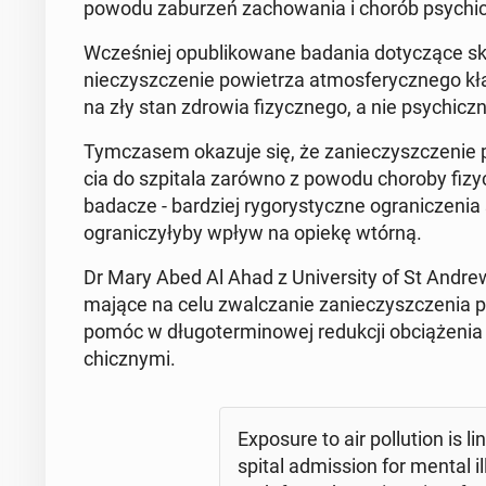
powodu za­bu­rzeń za­cho­wa­nia i chorób psy­chi
Wcze­śniej opu­bli­ko­wa­ne badania do­ty­czą­ce sk
nie­czysz­cze­nie po­wie­trza at­mos­fe­rycz­ne­go kł
na zły stan zdrowia fi­zycz­ne­go, a nie psy­chicz­ne
Tym­cza­sem okazuje się, że za­nie­czysz­cze­nie p
cia do szpi­ta­la zarówno z powodu choroby fi­zycz­n
badacze - bar­dziej ry­go­ry­stycz­ne ogra­ni­cze­nia 
ogra­ni­czy­ły­by wpływ na opiekę wtórną.
Dr Mary Abed Al Ahad z Uni­ver­si­ty of St Andrews, kt
mające na celu zwal­cza­nie za­nie­czysz­cze­nia p
pomóc w dłu­go­ter­mi­no­wej re­duk­cji ob­cią­że­nia 
chicz­ny­mi.
Expo­su­re to air pol­lu­tion is l
spi­tal ad­mis­sion for mental i