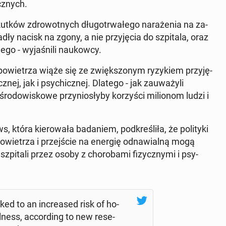
cz­nych.
utków zdro­wot­nych dłu­go­trwa­łe­go na­ra­że­nia na za­
adły nacisk na zgony, a nie przy­ję­cia do szpi­ta­la, oraz
­go - wy­ja­śni­li na­ukow­cy.
o­wie­trza wiąże się ze zwięk­szo­nym ry­zy­kiem przy­ję­
ej, jak i psy­chicz­nej. Dlatego - jak za­uwa­ży­li
śro­do­wi­sko­we przy­nio­sły­by ko­rzy­ści mi­lio­nom ludzi i
óra kie­ro­wa­ła ba­da­niem, pod­kre­śli­ła, że ​​po­li­ty­ki
o­wie­trza i przej­ście na energię od­na­wial­ną mogą
szpi­ta­li przez osoby z cho­ro­ba­mi fi­zycz­ny­mi i psy­
inked to an in­cre­ased risk of ho­
llness, ac­cor­ding to new re­se­