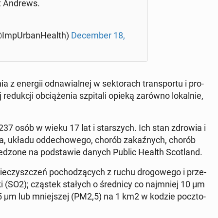
 St Andrews.
m­pUr­ban­He­alth)
De­cem­ber 18,
 z energii od­na­wial­nej w sek­to­rach trans­por­tu i pro­
­duk­cji ob­cią­że­nia szpi­ta­li opieką zarówno lo­kal­nie,
237 osób w wieku 17 lat i star­szych. Ich stan zdrowia i
nia, układu od­de­cho­we­go, chorób za­kaź­nych, chorób
le­dzo­ne na pod­sta­wie danych Public Health Sco­tland.
nie­czysz­czeń po­cho­dzą­cych z ruchu dro­go­we­go i prze­
ki (SO2); cząstek stałych o śred­ni­cy co naj­mniej 10 μm
,5 μm lub mniej­szej (PM2,5) na 1 km2 w kodzie pocz­to­