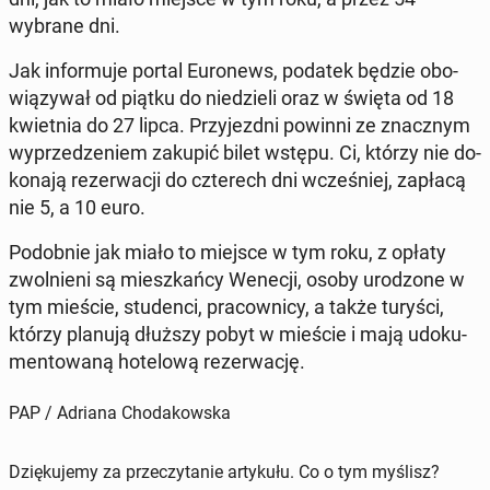
wybrane dni.
Jak in­for­mu­je portal Eu­ro­news, podatek będzie obo­
wią­zy­wał od piątku do nie­dzie­li oraz w święta od 18
kwiet­nia do 27 lipca. Przy­jezd­ni powinni ze znacz­nym
wy­prze­dze­niem zakupić bilet wstępu. Ci, którzy nie do­
ko­na­ją re­zer­wa­cji do czte­rech dni wcze­śniej, zapłacą
nie 5, a 10 euro.
Po­dob­nie jak miało to miejsce w tym roku, z opłaty
zwol­nie­ni są miesz­kań­cy Wenecji, osoby uro­dzo­ne w
tym mieście, stu­den­ci, pra­cow­ni­cy, a także turyści,
którzy planują dłuższy pobyt w mieście i mają udo­ku­
men­to­wa­ną ho­te­lo­wą re­zer­wa­cję.
PAP / Adriana Chodakowska
Dziękujemy za przeczytanie artykułu. Co o tym myślisz?