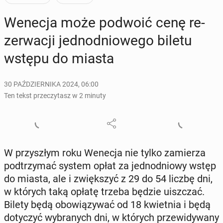
Wenecja może podwoić cenę re­
zer­wa­cji jed­no­dnio­we­go biletu
wstępu do miasta
30 PAŹDZIERNIKA 2024, 06:00
Ten tekst przeczytasz w 2 minuty
W przy­szłym roku Wenecja nie tylko za­mie­rza
pod­trzy­mać system opłat za jed­no­dnio­wy wstęp
do miasta, ale i zwięk­szyć z 29 do 54 liczbę dni,
w których taką opłatę trzeba będzie uisz­czać.
Bilety będą obo­wią­zy­wać od 18 kwiet­nia i będą
do­ty­czyć wy­bra­nych dni, w których prze­wi­dy­wa­ny