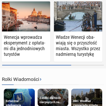
Wenecja wpro­wa­dza
Władze Wenecji oba­
eks­pe­ry­ment z opła­ta­
wia­ją się o przy­szłość
mi dla jed­no­dnio­wych
miasta. Wszyst­ko przez
tu­ry­stów
nad­mier­ną tu­ry­sty­kę
›
Rolki Wiadomości
Zasiłki dla osób
Sztuczna
BBC Weather
cierpiących na
inteligencja
zapowiada szóstą