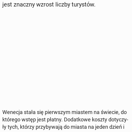
jest znaczny wzrost liczby tu­ry­stów.
Wenecja stała się pierw­szym miastem na świecie, do
którego wstęp jest płatny. Do­dat­ko­we koszty do­ty­czy­
ły tych, którzy przy­by­wa­ją do miasta na jeden dzień i