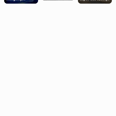
schorzenia
próbowała oszukać
falę upałów w
psychiczne
człowieka
Londynie