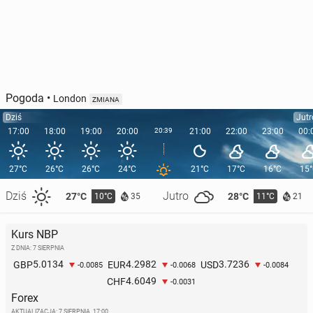
Pogoda
•
London
ZMIANA
Dziś
Jutr
17:00
18:00
19:00
20:00
20:39
21:00
22:00
23:00
00:
27°C
26°C
26°C
24°C
21°C
17°C
16°C
15
Dziś
Jutro
27°C
28°C
10°C
11°C
35
21
Kurs NBP
Z DNIA: 7 SIERPNIA
5.0134
4.2982
3.7236
GBP
EUR
USD
-0.0085
-0.0068
-0.0084
4.6049
CHF
-0.0031
Forex
AKTUALIZACJA:
7 SIERPNIA, 17:00