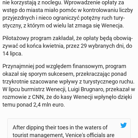
nie ko­rzy­sta­ją z noclegu. Wpro­wa­dze­nie opłaty za
wstęp do miasta miało pomóc w kon­tro­lo­wa­niu liczby
przy­jezd­nych i nieco ogra­ni­czyć potężny ruch tu­ry­
stycz­ny, z którym od wielu lat zmaga się Wenecja.
Pi­lo­ta­żo­wy program za­kła­dał, że opłaty będą obo­wią­
zy­wać od końca kwiet­nia, przez 29 wy­bra­nych dni, do
14 lipca.
Przy­najm­niej pod wzglę­dem fi­nan­so­wym, program
okazał się sporym suk­ce­sem, prze­kra­cza­jąc ponad
trzy­krot­nie sza­co­wa­ne wpływy z tu­ry­stycz­ne­go ruchu.
W lipcu bur­mistrz Wenecji, Luigi Bru­gna­ro, prze­ka­zał w
roz­mo­wie z CNN, że do kasy Wenecji wpły­nę­ło dzięki
temu ponad 2,4 mln euro.
After dipping their toes in the waters of
tourist ma­na­ge­ment, Ve­ni­ce­'s of­fi­cials are