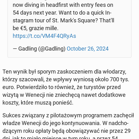
now diving in he­ad­first with entry fees on
54 days next year. Want to do a quick In­
sta­gram tour of St. Mark's Square? That'll
be €5, grazie mille.
https://t.co/VM4F4QRyAs
— Gadling (@Gadling)
October 26, 2024
Ten wynik był sporym za­sko­cze­niem dla wło­da­rzy,
którzy sza­co­wa­li, że wpływy wyniosą około 700 tys.
euro. Po­twier­dzi­ło to również, że tu­ry­stów przed
wizytą w Wenecji nie znie­chę­cą nawet do­dat­ko­we
koszty, które muszą ponieść.
Sukces zwią­za­ny z pi­lo­ta­żo­wym pro­gra­mem za­chę­cił
władze Wenecji do jego kon­ty­nu­owa­nia. W nad­cho­
dzą­cym roku opłaty będą obo­wią­zy­wać nie przez 29
dni, jak to miało miejsce w tym roku, a przez 54