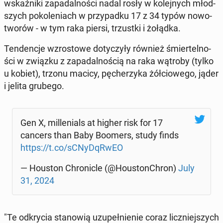
wskaź­ni­ki za­pa­dal­no­ści nadal rosły w ko­lej­nych młod­
szych po­ko­le­niach w przy­pad­ku 17 z 34 typów no­wo­
two­rów - w tym raka piersi, trzust­ki i żołądka.
Ten­den­cje wzro­sto­we do­ty­czy­ły również śmier­tel­no­
ści w związku z za­pa­dal­no­ścią na raka wątroby (tylko
u kobiet), trzonu macicy, pę­che­rzy­ka żół­cio­we­go, jąder
i jelita grubego.
Gen X, mil­le­nials at higher risk for 17
cancers than Baby Boomers, study finds
https://t.co/sCNy­DqR­wEO
— Houston Chro­nic­le (@Ho­uston­Chron)
July
31, 2024
"Te od­kry­cia sta­no­wią uzu­peł­nie­nie coraz licz­niej­szych