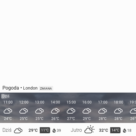
Pogoda
•
London
ZMIANA
Dziś
11:00
12:00
13:00
14:00
15:00
16:00
17:00
18:00
19:
24°C
25°C
25°C
26°C
27°C
29°C
28°C
28°C
26
Dziś
Jutro
29°C
32°C
11°C
14°C
39
18