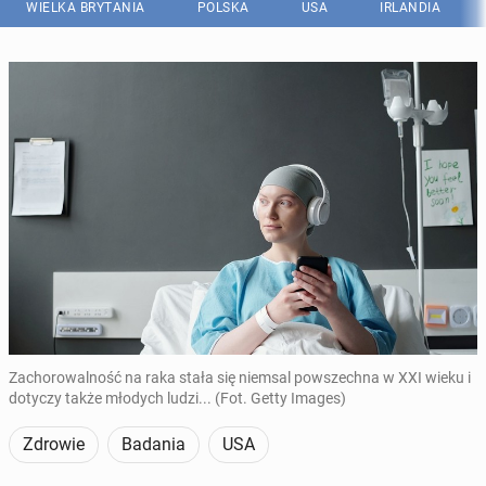
WIELKA BRYTANIA
POLSKA
USA
IRLANDIA
Zachorowalność na raka stała się niemsal powszechna w XXI wieku i
dotyczy także młodych ludzi... (Fot. Getty Images)
Zdrowie
Badania
USA