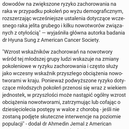
dowodów na zwięk­szo­ne ryzyko za­cho­ro­wa­nia na
raka w przy­pad­ku pokoleń po wyżu de­mo­gra­ficz­nym,
roz­sze­rza­jąc wcze­śniej­sze usta­le­nia do­ty­czą­ce wcze­
sne­go raka jelita grubego i kilku no­wo­two­rów zwią­za­
nych z oty­ło­ścią" — wy­ja­śni­ła główna autorka badania
dr Hyuna Sung z Ame­ri­can Cancer Society.
"Wzrost wskaź­ni­ków za­cho­ro­wań na no­wo­two­ry
wśród tej młod­szej grupy ludzi wska­zu­je na zmiany
po­ko­le­nio­we w ryzyku za­cho­ro­wa­nia i często służy
jako wczesny wskaź­nik przy­szłe­go ob­cią­że­nia no­wo­
two­ra­mi w kraju. Po­nie­waż pod­wyż­szo­ne ryzyko do­ty­
czą­ce młod­szych pokoleń prze­no­si się wraz z wiekiem
jed­no­stek, w przy­szło­ści może na­stą­pić ogólny wzrost
ob­cią­że­nia no­wo­two­ra­mi, za­trzy­mu­jąc lub cofając o
dzie­się­cio­le­cia postępy w walce z chorobą - jeśli nie
zostaną podjęte sku­tecz­ne in­ter­wen­cje na po­zio­mie
po­pu­la­cji" - dodał dr Ahmedin Jemal z Ame­ri­can