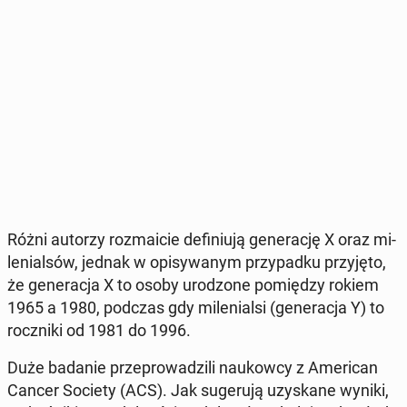
Różni autorzy roz­ma­icie de­fi­niu­ją ge­ne­ra­cję X oraz mi­
le­nial­sów, jednak w opi­sy­wa­nym przy­pad­ku przy­ję­to,
że ge­ne­ra­cja X to osoby uro­dzo­ne po­mię­dzy rokiem
1965 a 1980, podczas gdy mi­le­nial­si (ge­ne­ra­cja Y) to
rocz­ni­ki od 1981 do 1996.
Duże badanie prze­pro­wa­dzi­li na­ukow­cy z Ame­ri­can
Cancer Society (ACS). Jak su­ge­ru­ją uzy­ska­ne wyniki,