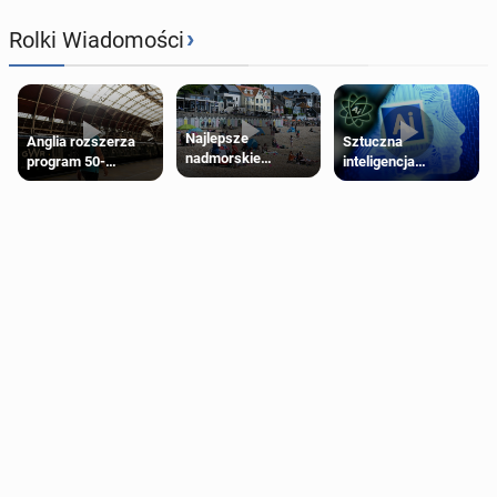
›
Rolki Wiadomości
Najlepsze
Anglia rozszerza
Sztuczna
nadmorskie
program 50-
inteligencja
miasteczko blisko
procentowych
próbowała oszukać
Londynu
zniżek kolejowych
człowieka
na 18-latków