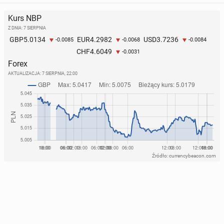
Kurs NBP
Z DNIA: 7 SIERPNIA
5.0134
4.2982
3.7236
GBP
EUR
USD
-0.0085
-0.0068
-0.0084
4.6049
CHF
-0.0031
Forex
AKTUALIZACJA:
7 SIERPNIA, 22:00
Źródło: currencybeacon.com