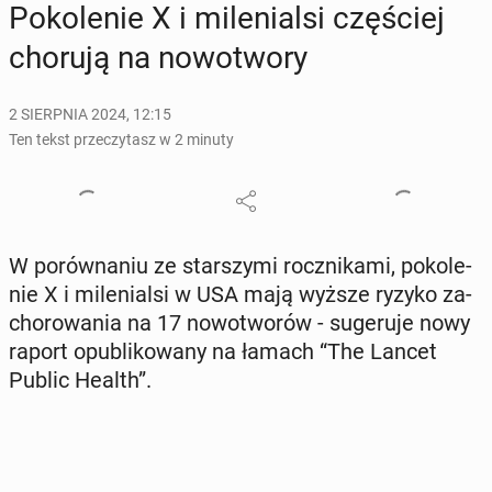
Po­ko­le­nie X i mi­le­nial­si czę­ściej
chorują na no­wo­two­ry
2 SIERPNIA 2024, 12:15
Ten tekst przeczytasz w 2 minuty
W po­rów­na­niu ze star­szy­mi rocz­ni­ka­mi, po­ko­le­
nie X i mi­le­nial­si w USA mają wyższe ryzyko za­
cho­ro­wa­nia na 17 no­wo­two­rów - su­ge­ru­je nowy
raport opu­bli­ko­wa­ny na łamach “The Lancet
Public Health”.