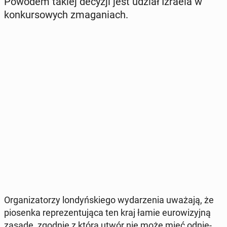
Powodem takiej decyzji jest udział Izraela w
kon­kur­so­wych zma­ga­niach.
Or­ga­ni­za­to­rzy lon­dyń­skie­go wy­da­rze­nia uważają, że
pio­sen­ka re­pre­zen­tu­ją­ca ten kraj łamie eu­ro­wi­zyj­ną
zasadę, zgodnie z którą utwór nie może mieć od­nie­