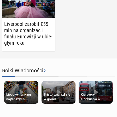
Li­ver­po­ol zarobił £55
mln na or­ga­ni­za­cji
finału Eu­ro­wi­zji w ubie­
głym roku
›
Rolki Wiadomości
Lipcowy ranking
Bristol znalazł się
Kierowcy
najtańszych
w gronie
autobusów w
supermarketów
najlepszych
Londynie
kierunków podróży
zapowiadają strajki
na świecie