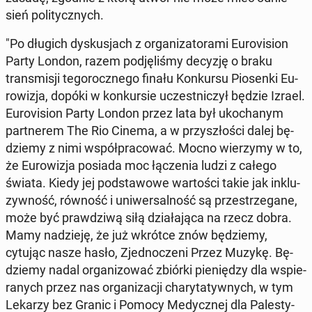
sień po­li­tycz­nych.
"Po długich dys­ku­sjach z or­ga­ni­za­to­ra­mi Eu­ro­vi­sion
Party London, razem pod­ję­li­śmy decyzję o braku
trans­mi­sji te­go­rocz­ne­go finału Kon­kur­su Pio­sen­ki Eu­
ro­wi­zja, dopóki w kon­kur­sie uczest­ni­czył będzie Izrael.
Eu­ro­vi­sion Party London przez lata był uko­cha­nym
part­ne­rem The Rio Cinema, a w przy­szło­ści dalej bę­
dzie­my z nimi współ­pra­co­wać. Mocno wie­rzy­my w to,
że Eu­ro­wi­zja posiada moc łą­cze­nia ludzi z całego
świata. Kiedy jej pod­sta­wo­we war­to­ści takie jak in­klu­
zyw­ność, równość i uni­wer­sal­ność są prze­strze­ga­ne,
może być praw­dzi­wą siłą dzia­ła­ją­ca na rzecz dobra.
Mamy na­dzie­ję, że już wkrótce znów bę­dzie­my,
cytując nasze hasło, Zjed­no­cze­ni Przez Muzykę. Bę­
dzie­my nadal or­ga­ni­zo­wać zbiórki pie­nię­dzy dla wspie­
ra­nych przez nas or­ga­ni­za­cji cha­ry­ta­tyw­nych, w tym
Lekarzy bez Granic i Pomocy Me­dycz­nej dla Pa­le­sty­