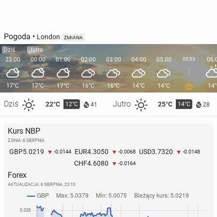
Pogoda
•
London
ZMIANA
Dziś
Jutro
23:00
00:00
01:00
02:00
03:00
04:00
05:00
05:33
06:
17°C
17°C
17°C
16°C
16°C
14°C
14°C
14
Dziś
Jutro
22°C
25°C
12°C
14°C
41
28
Kurs NBP
Z DNIA: 6 SIERPNIA
5.0219
4.3050
3.7320
GBP
EUR
USD
-0.0144
-0.0068
-0.0148
4.6080
CHF
-0.0164
Forex
AKTUALIZACJA:
6 SIERPNIA, 23:10