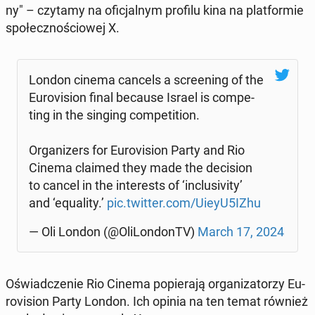
ny" – czytamy na ofi­cjal­nym profilu kina na plat­for­mie
spo­łecz­no­ścio­wej X.
London cinema cancels a scre­ening of the
Eu­ro­vi­sion final because Israel is com­pe­
ting in the singing com­pe­ti­tion.
Or­ga­ni­zers for Eu­ro­vi­sion Party and Rio
Cinema claimed they made the de­ci­sion
to cancel in the in­te­re­sts of ‘in­c­lu­si­vi­ty’
and ‘equ­ali­ty.’
pic.twitter.com/UieyU5IZhu
— Oli London (@Oli­Lon­donTV)
March 17, 2024
Oświad­cze­nie Rio Cinema po­pie­ra­ją or­ga­ni­za­to­rzy Eu­
ro­vi­sion Party London. Ich opinia na ten temat również