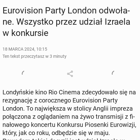
Eu­ro­vi­sion Party London od­wo­ła­
ne. Wszyst­ko przez udział Izraela
w kon­kur­sie
18 MARCA 2024, 10:15
Ten tekst przeczytasz w 3 minuty
Lon­dyń­skie kino Rio Cinema zde­cy­do­wa­ło się na
re­zy­gna­cję z co­rocz­ne­go Eu­ro­vi­sion Party
London. To naj­więk­sza w stolicy Anglii impreza
po­łą­czo­na z oglą­da­niem na żywo trans­mi­sji z fi­
na­ło­we­go kon­cer­tu Kon­kur­su Pio­sen­ki Eu­ro­wi­zji,
który, jak co roku, od­bę­dzie się w maju.