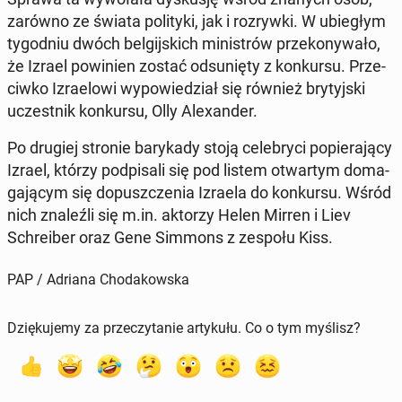
zarówno ze świata po­li­ty­ki, jak i roz­ryw­ki. W ubie­głym
ty­go­dniu dwóch bel­gij­skich mi­ni­strów prze­ko­ny­wa­ło,
że Izrael po­wi­nien zostać od­su­nię­ty z kon­kur­su. Prze­
ciw­ko Izra­elo­wi wy­po­wie­dział się również bry­tyj­ski
uczest­nik kon­kur­su, Olly Ale­xan­der.
Po drugiej stronie ba­ry­ka­dy stoją ce­le­bry­ci po­pie­ra­ją­cy
Izrael, którzy pod­pi­sa­li się pod listem otwar­tym do­ma­
ga­ją­cym się do­pusz­cze­nia Izraela do kon­kur­su. Wśród
nich zna­leź­li się m.in. aktorzy Helen Mirren i Liev
Schre­iber oraz Gene Simmons z zespołu Kiss.
PAP / Adriana Chodakowska
Dziękujemy za przeczytanie artykułu. Co o tym myślisz?