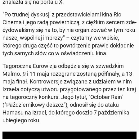
zna­la­zła się na portalu X.
"Po trudnej dys­ku­sji z przed­sta­wi­cie­la­mi kina Rio
Cinema i jego radą po­wier­ni­czą, z ciężkim sercem zde­
cy­do­wa­li­śmy się na to, by nie or­ga­ni­zo­wać w tym roku
naszej wspól­nej imprezy" – czytamy we wpisie,
którego druga część to po­wtó­rze­nie prawie do­kład­nie
tych samych słów co w oświad­cze­niu kina.
Te­go­rocz­na Eu­ro­wi­zja od­bę­dzie się w szwedz­kim
Malmo. 9 i 11 maja ro­ze­gra­ne zostaną pół­fi­na­ły, a 13
maja finał. Kon­tro­wer­sje zwią­za­ne z udzia­łem w nim
Izraela dotyczą utworu przy­go­to­wa­ne­go przez ten kraj
na te­go­rocz­ny konkurs. Jego tytuł, "October Rain"
("Paź­dzier­ni­ko­wy deszcz"), odnosił się do ataku
Hamasu na Izrael, do którego doszło 7 paź­dzier­ni­ka
ubie­głe­go roku.