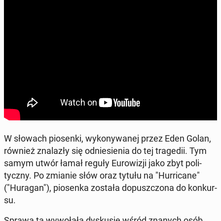
W słowach pio­sen­ki, wy­ko­ny­wa­nej przez Eden Golan,
również zna­la­zły się od­nie­sie­nia do tej tra­ge­dii. Tym
samym utwór łamał reguły Eu­ro­wi­zji jako zbyt po­li­
tycz­ny. Po zmianie słów oraz tytułu na "Hur­ri­ca­ne"
("Huragan"), pio­sen­ka została do­pusz­czo­na do kon­kur­
su.
Sprawa ta wy­wo­ła­ła dys­ku­sję wśród znanych osób,