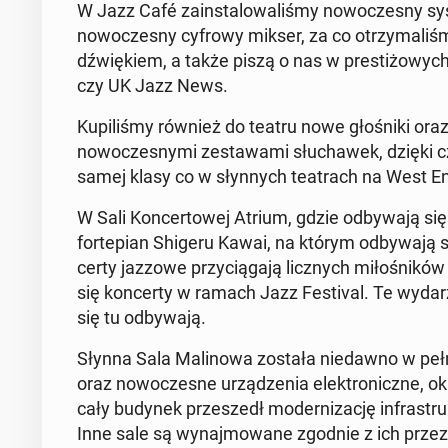
W Jazz Café zain­stalowal­iśmy nowoczes­ny syst
nowoczes­ny cyfrowy mikser, za co otrzy­mal­i
dźwiękiem, a także piszą o nas w prestiżowych an
czy UK Jazz News.
Kupil­iśmy również do teatru nowe głośni­ki ora
nowoczes­ny­mi zestawa­mi słuchawek, dzięki c
samej klasy co w słyn­nych teatra­ch na West E
W Sali Kon­cer­towej Atrium, gdzie odby­wa­ją się 
fortepi­an Shigeru Kawai, na którym odby­wa­ją si
cer­ty jazzowe przy­cią­ga­ją licznych miłośnik
się kon­cer­ty w ramach Jazz Fes­ti­val. Te wyda
się tu odby­wa­ją.
Słynna Sala Ma­li­nowa została niedawno w peł
oraz nowoczesne urządzenia elek­tron­iczne, ok­ab
cały budynek przeszedł mod­ern­iza­cję in­fra­str
Inne sale są wyna­j­mowane zgodnie z ich przez­