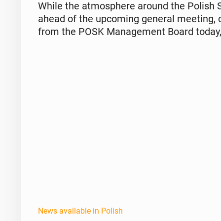
While the at­mos­phere around the Polish Soci
ahead of the up­com­ing general meeting, our 
from the POSK Man­age­ment Board today, wh
News available in Polish