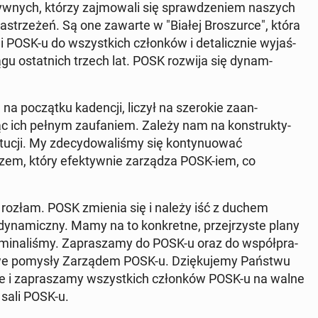
ty­wnych, którzy za­j­mowali się sprawdze­niem naszych
a­s­trzeżeń. Są one zawarte w "Białej Broszurce", która
POSK-u do wszys­t­kich członków i de­tal­icznie wy­jaś­
u os­tat­nich trzech lat. POSK rozwija się dy­nam­
a początku kadencji, liczył na sze­rok­ie zaan­
 ich pełnym za­u­faniem. Zależy nam na kon­struk­ty­
tucji. My zde­cy­dowal­iśmy się kon­tyn­uować
em, który efek­ty­wnie zarządza POSK-iem, co
 rozłam. POSK zmienia się i należy iść z duchem
y­nam­iczny. Mamy na to konkretne, prze­jrzyste plany
m­i­nal­iśmy. Za­prasza­my do POSK-u oraz do współpra­
owe pomysły Zarzą­dem POSK-u. Dz­ięku­je­my Państwu
e i za­prasza­my wszys­t­kich członków POSK-u na walne
 sali POSK-u.