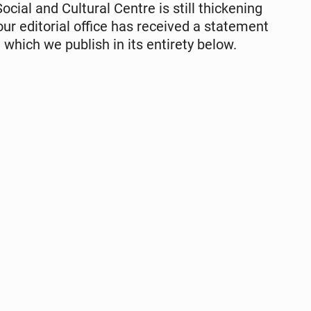
al and Cul­tur­al Centre is still thick­en­ing
ed­i­to­r­i­al office has re­ceived a state­ment
ich we publish in its en­tire­ty below.