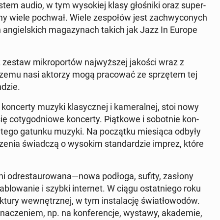
em audio, w tym wysok­iej klasy głośni­ki oraz su­per­
śmy wiele pochwał. Wiele ze­społów jest zach­wyconych
g­iel­s­kich mag­a­zy­nach takich jak Jazz In Europe
z zestaw mikro­portów na­jwyższej jakości wraz z
zemu nasi aktorzy mogą pra­cow­ać ze sprzętem tej
ndzie.
kon­cer­ty muzyki klasy­cznej i kam­er­al­nej, stoi nowy
ę co­ty­god­niowe kon­cer­ty. Piątkowe i sobot­nie kon­
ów tego gatunku muzyki. Na początku miesią­ca odbyły
rzenia świad­czą o wysokim stan­dard­zie imprez, które
ni odrestau­rowana—nowa podłoga, sufity, zasłony
lowanie i szybki in­ter­net. W ciągu os­tat­niego roku
uk­tu­ry wewnętrznej, w tym in­sta­lację światłowodów.
nacze­niem, np. na kon­fer­enc­je, wystawy, akademie,