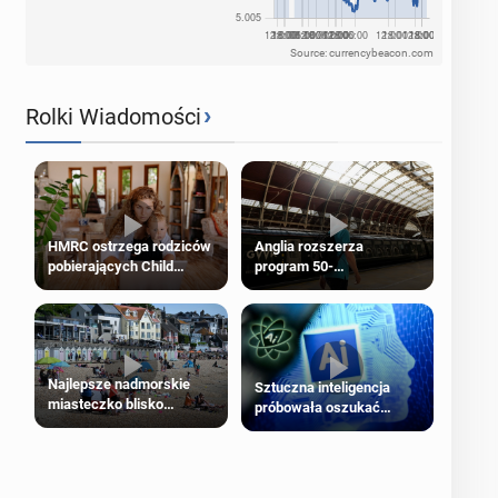
Source: currencybeacon.com
›
Rolki Wiadomości
HMRC ostrzega rodziców
Anglia rozszerza
pobierających Child
program 50-
Benefit. Mogą być
procentowych zniżek
zobowiązani do zwrotu
kolejowych na 18-latków
zasiłku
Najlepsze nadmorskie
Sztuczna inteligencja
miasteczko blisko
próbowała oszukać
Londynu
człowieka