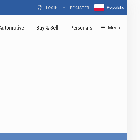
•
Po polsku
LOGIN
REGISTER
Automotive
Buy & Sell
Personals
Menu