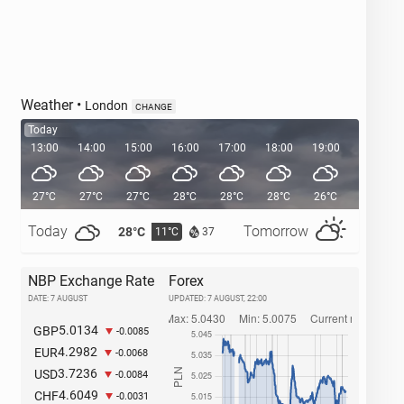
Weather
•
London
CHANGE
Today
13:00
14:00
15:00
16:00
17:00
18:00
19:00
20:00
27°C
27°C
27°C
28°C
28°C
28°C
26°C
24°C
Today
Tomorrow
28°C
32°C
11°C
1
37
NBP Exchange Rate
Forex
DATE: 7 AUGUST
UPDATED:
7 AUGUST, 22:00
5.0134
GBP
-0.0085
4.2982
EUR
-0.0068
3.7236
USD
-0.0084
4.6049
CHF
-0.0031