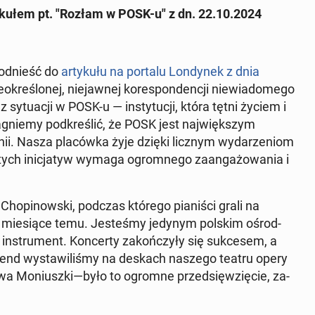
kułem pt. "Rozłam w POSK-u" z dn. 22.10.2024
 odnieść do
artykułu na portalu Lon­dynek z dnia
eokreślonej, nie­jawnej ko­re­spon­dencji niewiadomego
sytu­acji w POSK-u — in­sty­tucji, która tętni życiem i
g­niemy pod­kreślić, że POSK jest na­jwięk­szym
tanii. Nasza placówka żyje dzięki licznym wydarzeniom
ja tych in­ic­jatyw wymaga ogrom­nego zaan­gażowa­nia i
Chopinows­ki, podczas którego pi­aniś­ci grali na
wa miesiące temu. Jesteśmy jedynym polskim ośrod­
 in­stru­ment. Kon­cer­ty za­kończyły się sukce­sem, a
end wys­taw­iliśmy na deskach naszego teatru opery
wa Mo­niusz­ki—było to ogromne przed­sięwz­ię­cie, za­