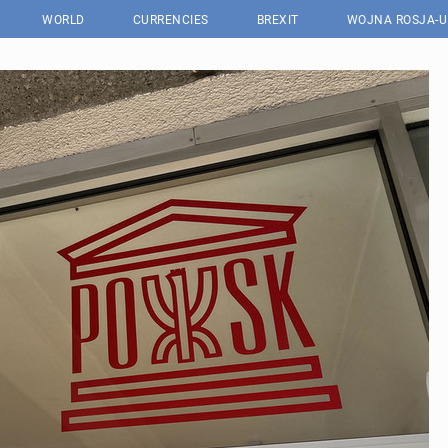
WORLD
CURRENCIES
BREXIT
WOJNA ROSJA-U