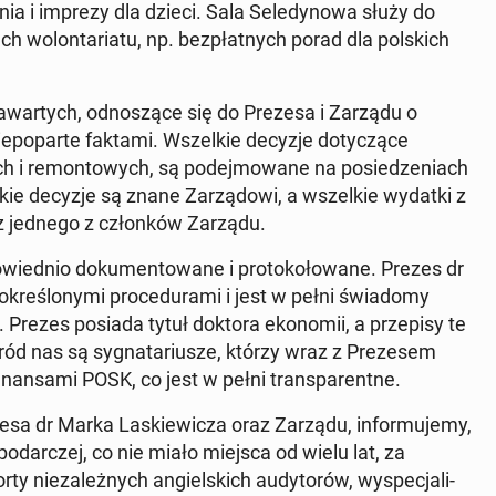
nia i imprezy dla dzieci. Sala Sele­dynowa służy do
ch wolon­tariatu, np. bezpłat­nych porad dla pol­s­kich
za­wartych, odnoszące się do Prezesa i Zarządu o
 niepoparte faktami. Wszelkie decyzje doty­czące
h i re­mon­towych, są pode­j­mowane na posiedzeni­ach
kie decyzje są znane Zarzą­dowi, a wszelkie wydatki z
z jednego z członków Zarządu.
wied­nio doku­men­towane i pro­tokołowane. Prezes dr
kreślony­mi pro­ce­du­ra­mi i jest w pełni świadomy
i. Prezes posiada tytuł doktora ekonomii, a przepisy te
 nas są syg­natar­iusze, którzy wraz z Preze­sem
­nansa­mi POSK, co jest w pełni trans­par­entne.
sa dr Marka Lask­iewicza oraz Zarządu, in­for­mu­je­my,
po­dar­czej, co nie miało miejsca od wielu lat, za
 nieza­leżnych ang­iel­s­kich au­dy­torów, wyspec­jal­i­