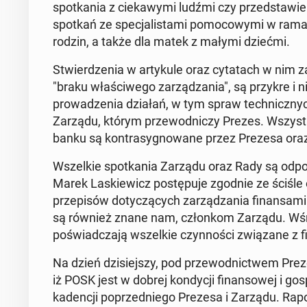
spotka­nia z ciekawy­mi ludźmi czy przed­staw­ie
spotkań ze spec­jal­is­ta­mi po­mo­cowy­mi w rama
rodzin, a także dla matek z małymi dziećmi.
Stwierdzenia w artykule oraz cy­tat­ach w nim 
"braku właś­ci­wego zarządza­nia", są przykre i
prowadzenia działań, w tym spraw tech­nicznyc
Zarządu, którym prze­wod­niczy Prezes. Wszys­t
banku są kon­trasyg­nowane przez Prezesa ora
Wszelkie spotka­nia Zarządu oraz Rady są odpo
Marek Lask­iewicz postępu­je zgodnie ze ściśle o
przepisów doty­czą­cych zarządza­nia fi­nansa­m
są również znane nam, członkom Zarządu. Wśród
poświad­cza­ją wszelkie czyn­noś­ci związane z fi
Na dzień dzisiejszy, pod prze­wod­nictwem Preze
iż POSK jest w dobrej kondy­cji fi­nan­sowej i gos
kadencji poprzed­niego Prezesa i Zarządu. Raporty