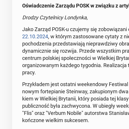
Oświad­cze­nie Zarządu POSK w związku z arty
Drodzy Czytel­ni­cy Lon­dyn­ka,
Jako Zarząd POSK-u czujemy się zobow­iązani
22.10.2024
, w którym za­s­tosowane cytaty z ni
pochodzenia przed­staw­ia­ją nieprawdzi­wy obraz 
dy­nam­icznie się rozwija. Przede wszys­tkim pra
centrum pol­skiej społecznoś­ci w Wielkiej Bry­
or­ga­ni­zowanym każdego ty­god­nia. Re­al­iza­c­
pracy.
Przykła­dem jest ostatni week­endowy Fes­ti­w­al 
nowym fortepi­anie Stein­way, za­ku­pi­onym d
kiem w Wielkiej Bry­tanii, który posiada tej klasy
pub­liczność była zach­wycona. W ubiegły week
"Flis" oraz "Verbum Nobile" au­torstwa Stanisła
końc­zone wielkim sukce­sem.