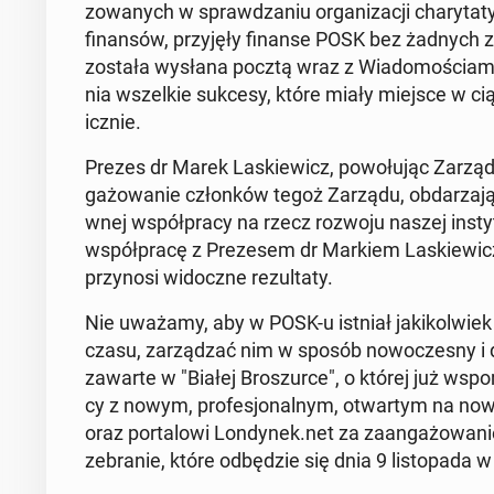
zowanych w sprawdza­niu or­ga­ni­za­cji chary­ta
fi­nan­sów, przyjęły finanse POSK bez żadnych z
została wysłana pocztą wraz z Wiado­moś­ci­a­mi 
nia wszelkie sukcesy, które miały miejsce w ciąg
icznie.
Prezes dr Marek Lask­iewicz, powołu­jąc Zarząd n
gażowanie członków tegoż Zarządu, ob­darza­jąc
wnej współpra­cy na rzecz rozwoju naszej in­sty­
współpracę z Preze­sem dr Markiem Lask­iewicz
przynosi widoczne rezul­taty.
Nie uważamy, aby w POSK-u istniał jakikol­wiek
czasu, zarządzać nim w sposób nowoczes­ny i d
zawarte w "Białej Broszurce", o której już wspo
cy z nowym, pro­fesjon­al­nym, ot­wartym na n
oraz por­talowi Lon­dynek.net za zaan­gażowani
ze­branie, które odbędzie się dnia 9 listopa­da w