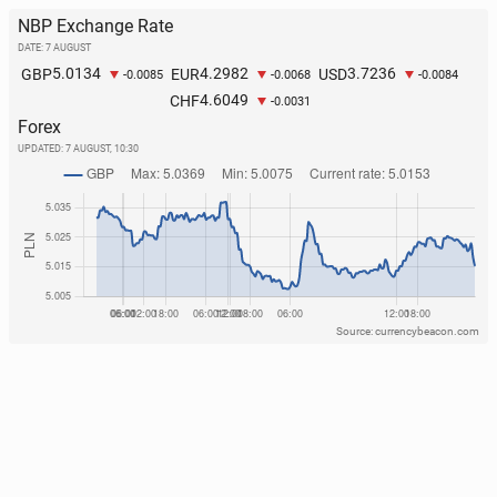
NBP Exchange Rate
DATE: 7 AUGUST
5.0134
4.2982
3.7236
GBP
EUR
USD
-0.0085
-0.0068
-0.0084
4.6049
CHF
-0.0031
Forex
UPDATED:
7 AUGUST, 10:30
Source: currencybeacon.com