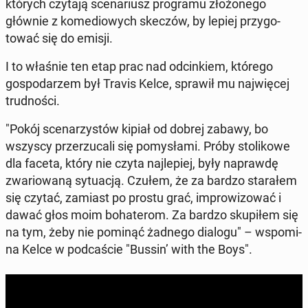
których czytają sce­nar­iusz pro­gra­mu złożonego
głównie z kome­diowych skeczów, by lepiej przy­go­
tować się do emisji.
I to właśnie ten etap prac nad od­cinkiem, którego
gospo­darzem był Travis Kelce, sprawił mu na­jwięcej
trud­noś­ci.
"Pokój sce­narzys­tów kipiał od dobrej zabawy, bo
wszyscy prz­erzu­cali się pomysła­mi. Próby sto­likowe
dla faceta, który nie czyta na­jlepiej, były naprawdę
zwar­i­owaną sytu­acją. Czułem, że za bardzo starałem
się czytać, zamiast po prostu grać, im­prow­iz­ować i
dawać głos moim bo­haterom. Za bardzo skupiłem się
na tym, żeby nie pominąć żadnego dialogu" – wspom­i­
na Kelce w pod­caś­cie "Bussin’ with the Boys".