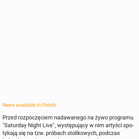
News available in Polish
Przed rozpoczę­ciem nadawanego na żywo pro­gra­mu
"Sat­ur­day Night Live", wys­tępu­ją­cy w nim artyści spo­
tyka­ją się na tzw. próbach sto­likowych, podczas