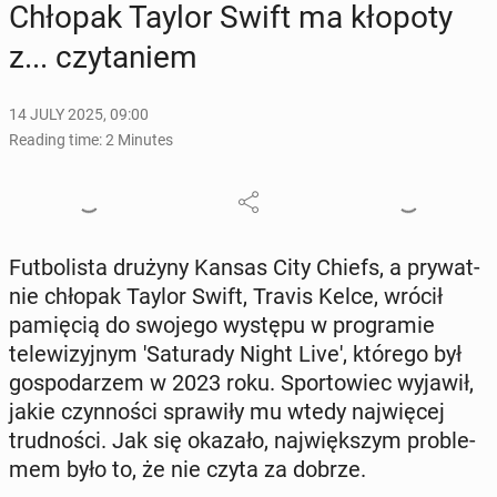
Chłopak Taylor Swift ma kłopoty
z... czy­taniem
14 JULY 2025, 09:00
Reading time: 2 Minutes
Fut­bolista drużyny Kansas City Chiefs, a pry­wat­
nie chłopak Taylor Swift, Travis Kelce, wrócił
pamię­cią do swojego występu w pro­gramie
telewiz­yjnym 'Sat­u­rady Night Live', którego był
gospo­darzem w 2023 roku. Sportowiec wyjawił,
jakie czyn­noś­ci spraw­iły mu wtedy na­jwięcej
trud­noś­ci. Jak się okazało, na­jwięk­szym prob­le­
mem było to, że nie czyta za dobrze.