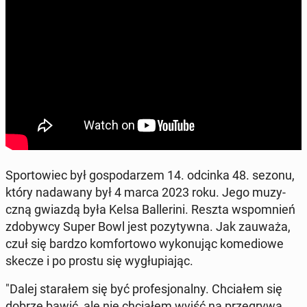
Sportowiec był gospo­darzem 14. odcinka 48. sezonu,
który nadawany był 4 marca 2023 roku. Jego muzy­
czną gwiazdą była Kelsa Bal­leri­ni. Reszta wspom­nień
zdoby­w­cy Super Bowl jest pozy­ty­w­na. Jak zauważa,
czuł się bardzo kom­for­towo wykonu­jąc kome­diowe
skecze i po prostu się wygłu­pi­a­jąc.
"Dalej starałem się być pro­fesjon­al­ny. Chci­ałem się
dobrze bawić, ale nie chci­ałem wyjść na prze­gry­wa.