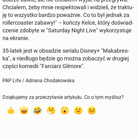
Chci­ałem, żeby mnie re­spek­towali i widzieli, że trak­tu­
ję to wszys­tko bardzo poważnie. Co to był jednak za
roller­coast­er zabawy!" – kończy Kelce, który doświad­
cze­nie zdobyte w "Sat­ur­day Night Live" wyko­rzys­tu­je
na ekranie.
35-latek jest w ob­sadzie serialu Disney+ "Makabres­
ka", a niedłu­go będzie go można zobaczyć w drugiej
części komedii "Far­cia­rz Gilmore".
PAP Life / Adriana Chodakowska
Dziękujemy za przeczytanie artykułu. Co o tym myślisz?