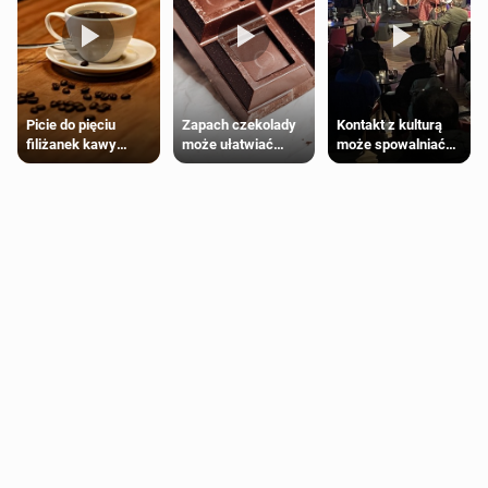
Zapach czekolady
Kontakt z kulturą
Picie do pięciu
może ułatwiać
może spowalniać
filiżanek kawy
trening siłowy
starzenie
dziennie jest
bezpieczne dla
większości
dorosłych