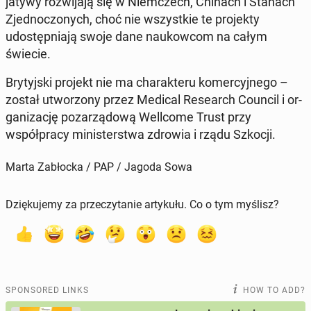
jaty­wy rozwi­ja­ją się w Niem­czech, Chinach i Stanach
Zjed­noc­zonych, choć nie wszys­tkie te pro­jek­ty
udostęp­ni­a­ją swoje dane naukow­com na całym
świecie.
Bry­tyjs­ki projekt nie ma charak­teru komer­cyjnego –
został ut­wor­zony przez Medical Re­search Council i or­
ga­ni­za­cję pozarzą­dową Well­come Trust przy
współpra­cy min­is­terst­wa zdrowia i rządu Szkocji.
Marta Zabłocka / PAP / Jagoda Sowa
Dziękujemy za przeczytanie artykułu. Co o tym myślisz?
SPONSORED LINKS
HOW TO ADD?