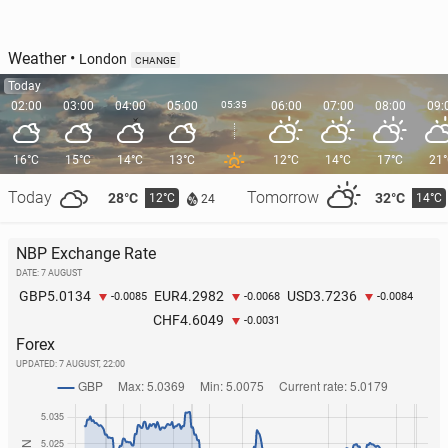
Weather
•
London
CHANGE
Today
02:00
03:00
04:00
05:00
05:35
06:00
07:00
08:00
09:
16°C
15°C
14°C
13°C
12°C
14°C
17°C
21
Today
Tomorrow
28°C
32°C
12°C
14°C
24
NBP Exchange Rate
DATE: 7 AUGUST
5.0134
4.2982
3.7236
GBP
EUR
USD
-0.0085
-0.0068
-0.0084
4.6049
CHF
-0.0031
Forex
UPDATED:
7 AUGUST, 22:00