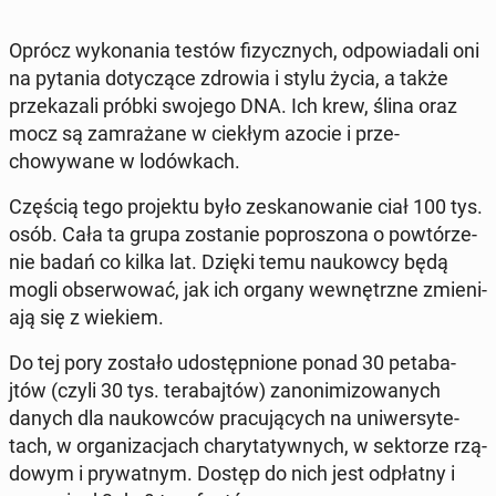
Oprócz wyko­na­nia testów fizy­cznych, odpowiadali oni
na pytania doty­czące zdrowia i stylu życia, a także
przekaza­li próbki swojego DNA. Ich krew, ślina oraz
mocz są zam­rażane w ciekłym azocie i prze­
chowywane w lodówkach.
Częścią tego pro­jek­tu było zeskanowanie ciał 100 tys.
osób. Cała ta grupa zostanie popros­zona o powtórze­
nie badań co kilka lat. Dzięki temu naukow­cy będą
mogli ob­ser­wować, jak ich organy wewnętrzne zmieni­
a­ją się z wiekiem.
Do tej pory zostało udostęp­nione ponad 30 petaba­
jtów (czyli 30 tys. ter­aba­jtów) zanon­i­mi­zowanych
danych dla naukow­ców pracu­ją­cych na uni­w­er­syte­
tach, w or­ga­ni­za­c­jach chary­taty­wnych, w sek­torze rzą­
dowym i pry­wat­nym. Dostęp do nich jest odpłat­ny i