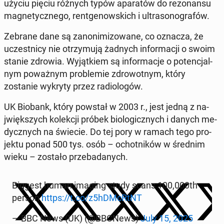
użyciu pięciu różnych typów aparatów do re­zo­nan­su
mag­ne­ty­cznego, rentgenows­kich i ul­tra­sono­grafów.
Zebrane dane są zanon­i­mi­zowane, co oznacza, że
uczest­ni­cy nie otrzy­mu­ją żadnych in­for­ma­cji o swoim
stanie zdrowia. Wyjątkiem są in­for­ma­c­je o po­tenc­jal­
nym poważnym prob­lemie zdrowot­nym, który
zostanie wykryty przez ra­di­ologów.
UK Biobank, który powstał w 2003 r., jest jedną z na­
jwięk­szych kolekcji próbek bi­o­log­icznych i danych me­
dy­cznych na świecie. Do tej pory w ramach tego pro­
jek­tu ponad 500 tys. osób – ochot­ników w średnim
wieku – zostało prze­badanych.
Biggest human imaging study scans 100,000th
person
https://t.co/z5hDM­cRt­NT
— BBC News (UK) (@BBCNews)
July 15, 2025