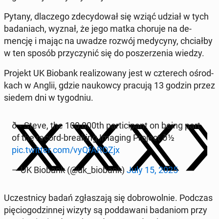
Pytany, dlaczego zde­cy­dował się wziąć udział w tych
bada­ni­ach, wyznał, że jego matka choruje na de­
mencję i mając na uwadze rozwój me­dy­cyny, chci­ał­by
w ten sposób przy­czynić się do posz­erzenia wiedzy.
Projekt UK Biobank re­al­i­zowany jest w czterech ośrod­
kach w Anglii, gdzie naukow­cy pracują 13 godzin przez
siedem dni w ty­god­niu.
ð¬ Steve, the 100,000th par­tic­i­pant on being part
of the record-break­ing Imaging Project ð½
pic.twitter.com/vyQ­fAROZjx
— UK Biobank (@uk_biobank)
July 15, 2025
Uczest­ni­cy badań zgłasza­ją się do­browol­nie. Podczas
pię­cio­godzin­nej wizyty są pod­dawani badan­iom przy