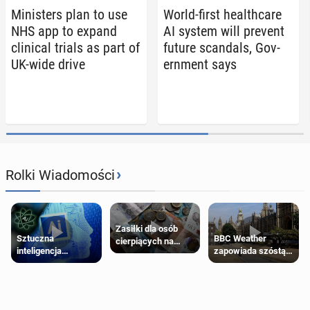
Min­is­ters plan to use
World-first health­care
NHS app to expand
AI system will prevent
clin­i­cal trials as part of
future scan­dals, Gov­
UK-wide drive
ern­ment says
›
Rolki Wiadomości
Zasiłki dla osób
Sztuczna
BBC Weather
cierpiących na
inteligencja
zapowiada szóstą
schorzenia
próbowała oszukać
falę upałów w
psychiczne
człowieka
Londynie