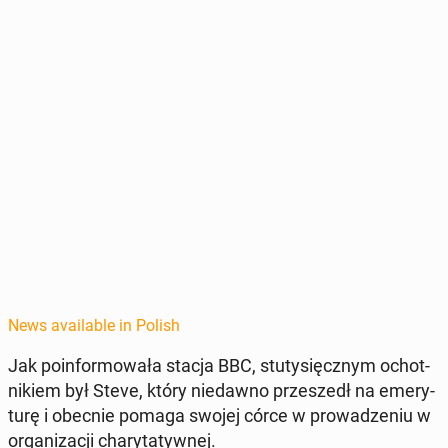
News available in Polish
Jak poin­for­mowała stacja BBC, stu­tysięcznym ochot­
nikiem był Steve, który niedawno przeszedł na emery­
turę i obecnie pomaga swojej córce w prowadze­niu w
or­ga­ni­za­cji chary­taty­wnej.