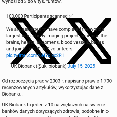
wynosi od 3 do 9 tys. funtów.
100,000 Par­tic­i­pants scanned ✅
We are de­light­ed to have com­plet­ed the world's
largest whole body imaging project, scan­ning the
brains, hearts, ab­domens, blood vessels, bones
and joints of 100,000 vol­un­teers.
pic.twitter.com/6NYdlxc2R1
— UK Biobank (@uk_biobank)
July 15, 2025
Od rozpoczę­cia prac w 2003 r. napisano prawie 1 700
re­cen­zowanych artykułów, wyko­rzys­tu­jąc dane z
Biobanku.
UK Biobank to jeden z 10 na­jwięk­szych na świecie
banków danych doty­czą­cych zdrowia, podobne in­ic­