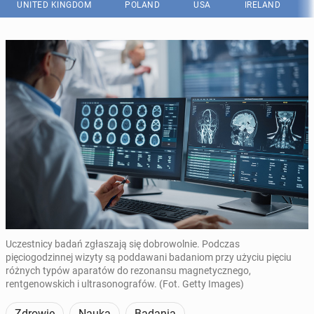
UNITED KINGDOM
POLAND
USA
IRELAND
Uczestnicy badań zgłaszają się dobrowolnie. Podczas
pięciogodzinnej wizyty są poddawani badaniom przy użyciu pięciu
różnych typów aparatów do rezonansu magnetycznego,
rentgenowskich i ultrasonografów. (Fot. Getty Images)
Zdrowie
Nauka
Badania