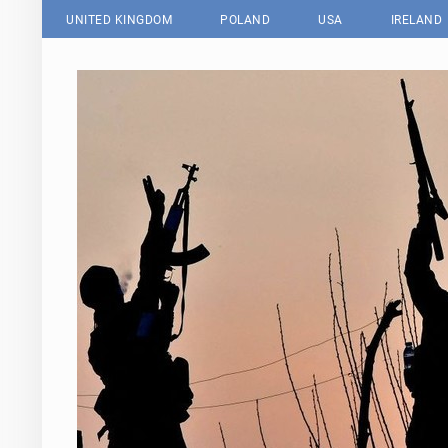
UNITED KINGDOM
POLAND
USA
IRELAND