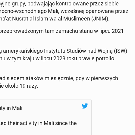
jne grupy, pod­wa­ja­jąc kon­trolowane przez siebie
 północ­no-wschod­niego Mali, wcześniej opanowane przez
ama'at Nusrat al Islam wa al Mus­limeen (JNIM).
o przeprowad­zonym tam zamachu stanu w lipcu 2021
ug amerykańskiego In­sty­tu­tu Studiów nad Wojną (ISW)
u w tym kraju w lipcu 2023 roku prawie potroiło
nad siedem ataków miesięcznie, gdy w pier­wszych
ie około 19 razy.
­i­ty in Mali
d their ac­tiv­i­ty in Mali since the