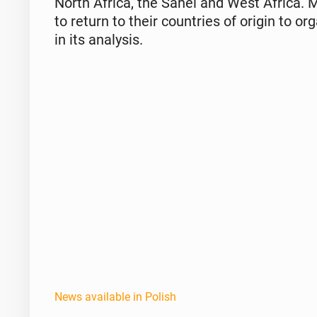
North Africa, the Sahel and West Africa. Man
to return to their coun­tries of origin to or
in its analy­sis.
News available in Polish