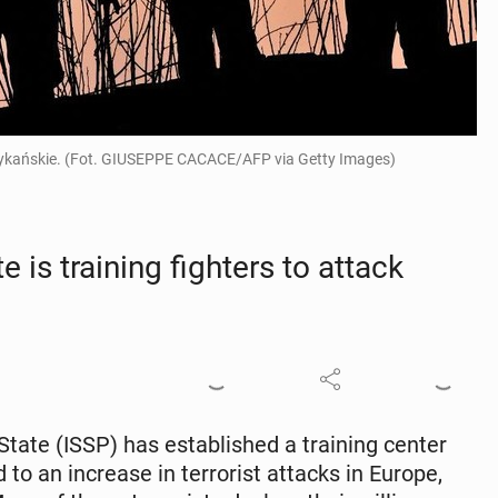
rykańskie. (Fot. GIUSEPPE CACACE/AFP via Getty Images)
is train­ing fight­ers to attack
ate (ISSP) has es­tab­lished a train­ing center
 to an in­crease in ter­ror­ist attacks in Europe,