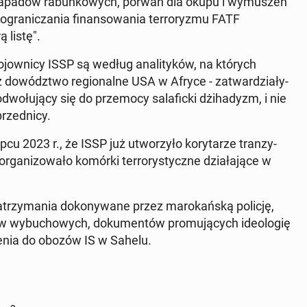
aju napadów rabunkowych, porwań dla okupu i wymuszeń
ogranicza­nia fi­nan­sowa­nia ter­ro­ryz­mu FATF
 listę".
­jown­i­cy ISSP są według anal­i­tyków, na których
owództ­wo re­gion­alne USA w Afryce - zat­wardzi­ały­
odwołu­ją­cy się do prze­mo­cy salafic­ki dżi­hadyzm, i nie
rzed­ni­cy.
u 2023 r., że ISSP już ut­worzyło ko­ry­tarze tranzy­
a­ni­zowało komórki ter­ro­rysty­czne dzi­ała­jące w
e za­trzy­ma­nia dokony­wane przez marokańską policję,
łów wybu­chowych, doku­men­tów pro­mu­ją­cych ide­ologię
czenia do obozów IS w Sahelu.