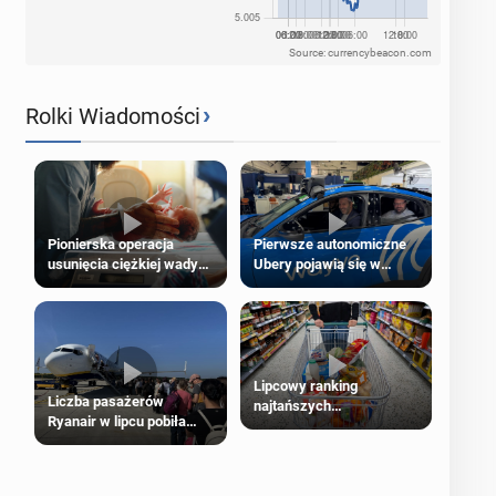
Source: currencybeacon.com
›
Rolki Wiadomości
Pierwsze autonomiczne
Pionierska operacja
Ubery pojawią się w
usunięcia ciężkiej wady
Londynie jeszcze tego
wrodzonej płodu w łonie
lata
matki
Lipcowy ranking
Liczba pasażerów
najtańszych
Ryanair w lipcu pobiła
supermarketów
rekord