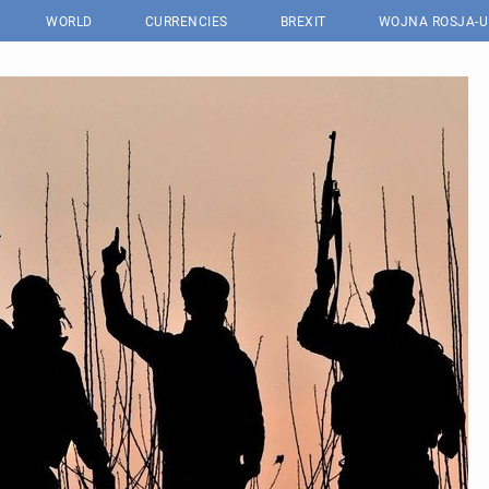
WORLD
CURRENCIES
BREXIT
WOJNA ROSJA-U