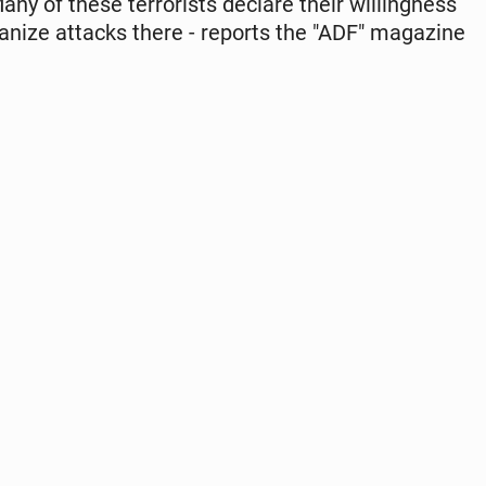
y of these ter­ror­ists declare their will­ing­ness
­ga­nize attacks there - reports the "ADF" mag­a­zine