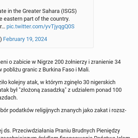
 State in the Greater Sahara (ISGS)
he eastern part of the country.
ar…
pic.twitter.com/yvTjyqgQ0S
e)
Feb­ru­ary 19, 2024
arżeni o zabicie w Nigrze 200 żołnierzy i zranie­nie 34
 w pobliżu granic z Burkina Faso i Mali.
o kolejny atak, w którym zginęło 30 niger­s­kich
 atak był "złożoną za­sadzką" z udzi­ałem ponad 100
az­dach.
r po­datków re­ligi­jnych znanych jako zakat i rozsz­
ds. Prze­ci­wdzi­ała­nia Praniu Brud­nych Pieniędzy