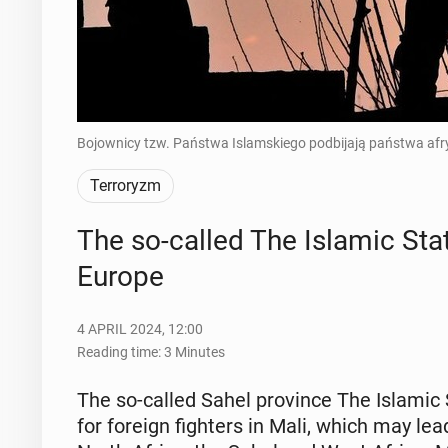
Bojownicy tzw. Państwa Islamskiego podbijają państwa af
Terroryzm
The so-called The Islamic State 
Europe
4 APRIL 2024, 12:00
Reading time: 3 Minutes
The so-called Sahel province The Islamic St
for foreign fight­ers in Mali, which may lead