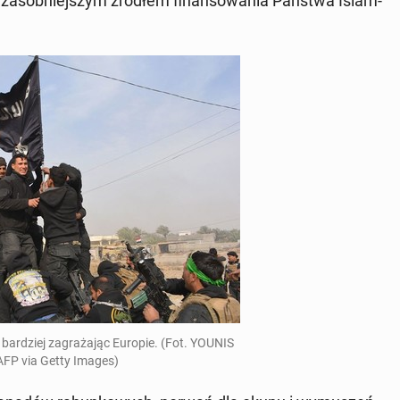
a­jza­sob­niejszym źródłem fi­nan­sowa­nia Państwa Is­lam­
z bardziej za­graża­jąc Europie. (Fot. YOUNIS
FP via Getty Images)