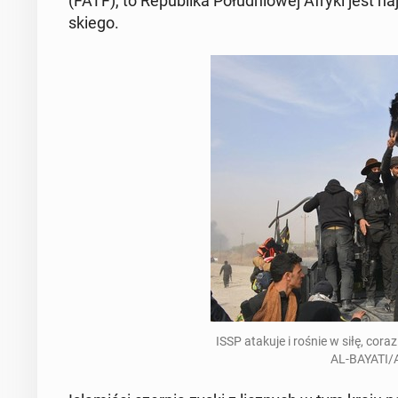
(FATF), to Re­pub­li­ka Połud­niowej Afryki jest n
skiego.
ISSP atakuje i rośnie w siłę, cora
AL-BAYATI/A