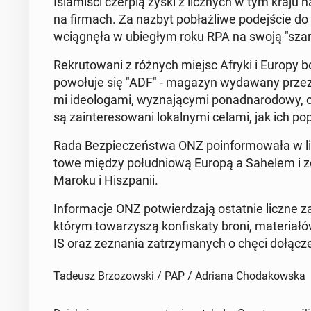
Is­lamiś­ci czerpią zyski z licznych w tym kr
na firmach. Za nazbyt pobłażli­we pode­jś­cie do 
wciągnęła w ubiegłym roku RPA na swoją "szarą
Rekru­towani z różnych miejsc Afryki i Europy bo
powołu­je się "ADF" - magazyn wydawany przez d
mi ide­ologa­mi, wyz­na­ją­cy­mi pon­ad­nar­o­dowy, 
są zain­tere­sowani lokalny­mi celami, jak ich pop
Rada Bez­pieczeńst­wa ONZ poin­for­mowała w lipc
towe między połud­niową Europą a Sahelem i zor­g
Maroku i Hisz­panii.
In­for­ma­c­je ONZ potwierdza­ją os­tat­nie liczn
którym to­warzyszą kon­fiskaty broni, ma­te­ri­a
IS oraz zez­na­nia za­trzy­manych o chęci dołą
Tadeusz Brzozowski / PAP / Adriana Chodakowska