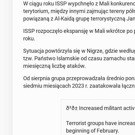
W ciągu roku ISSP wypch­nęło z Mali konkuren­cy
tery­to­ri­um, między innymi za­j­mu­jąc tereny
pow­iązaną z Al-Kaidą grupę ter­ro­rysty­czną J
ISSP rozpoczęło ekspan­sję w Mali wkrótce p
roku.
Sytu­ac­ja powtórzyła się w Nigrze, gdzie wedł
tzw. Państwo Is­lam­skie od czasu zamachu stan
miesięczną liczbę ataków.
Od sierp­nia grupa przeprowadza­ła średnio po
siedmiu miesią­cach 2023 r. za­atakowała łączn
ð²ð± In­creased mil­i­tant ac­tiv
Ter­ror­ist groups have in­crease
be­gin­ning of Feb­ru­ary.