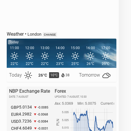
Weather
•
London
CHANGE
Today
11:00
12:00
13:00
14:00
15:00
16:00
17:00
18:00
22°C
22°C
22°C
23°C
25°C
26°C
25°C
24°C
Today
Tomorrow
26°C
27°C
10°C
1
38
NBP Exchange Rate
Forex
DATE: 7 AUGUST
UPDATED:
7 AUGUST, 10:30
5.0134
GBP
-0.0085
4.2982
EUR
-0.0068
3.7236
USD
-0.0084
4.6049
CHF
-0.0031