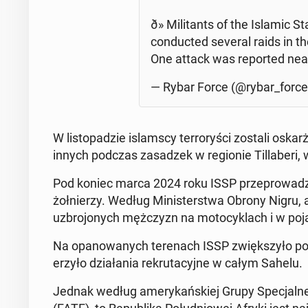
ð» Mil­i­tants of the Islamic
con­duct­ed several raids in t
One attack was re­port­ed ne
— Rybar Force (@rybar_forc
W listopadzie is­lam­scy ter­ro­ryś­ci zostali os­k
innych podczas za­sadzek w re­gion­ie Till­aberi,
Pod koniec marca 2024 roku ISSP przeprowadz­ił
żołnierzy. Według Min­is­terst­wa Obrony Nigru,
uzbro­jonych mężczyzn na mo­to­cyk­lach i w po­j
Na opanowanych ter­e­nach ISSP zwięk­szyło pobó
erzyło dzi­ała­nia rekru­ta­cyjne w całym Sahelu.
Jednak według amerykańskiej Grupy Spec­jal­nej 