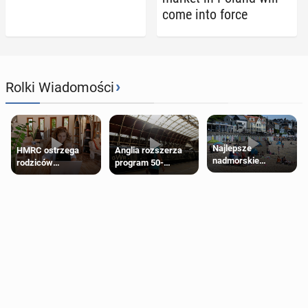
come into force
›
Rolki Wiadomości
Najlepsze
HMRC ostrzega
Anglia rozszerza
nadmorskie
rodziców
program 50-
miasteczko blisko
pobierających Child
procentowych
Londynu
Benefit. Mogą być
zniżek kolejowych
zobowiązani do
na 18-latków
zwrotu zasiłku