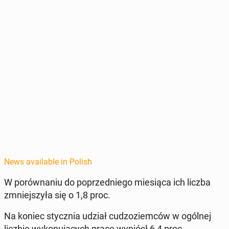
News available in Polish
W porów­na­niu do poprzed­niego miesią­ca ich liczba
zm­niejszyła się o 1,8 proc.
Na koniec sty­cz­nia udział cud­zoziem­ców w ogólnej
liczbie wykonu­ją­cych pracę wyniósł 6,4 proc.