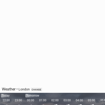
Weather
•
London
CHANGE
Today
Tomorrow
22:00
23:00
00:00
01:00
02:00
03:00
04:00
05:00
05: