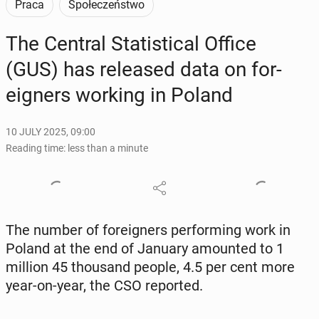
Praca
Społeczeństwo
The Central Sta­tis­ti­cal Office
(GUS) has re­leased data on for­
eign­ers working in Poland
10 JULY 2025, 09:00
Reading time: less than a minute
The number of for­eign­ers per­form­ing work in
Poland at the end of January amount­ed to 1
million 45 thou­sand people, 4.5 per cent more
year-on-year, the CSO re­port­ed.