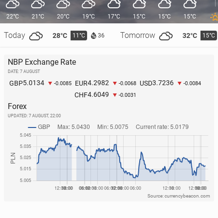
22°C
21°C
20°C
19°C
17°C
15°C
15°C
15°C
Today
Tomorrow
28°C
32°C
11°C
15°C
36
NBP Exchange Rate
DATE: 7 AUGUST
5.0134
4.2982
3.7236
GBP
EUR
USD
-0.0085
-0.0068
-0.0084
4.6049
CHF
-0.0031
Forex
UPDATED:
7 AUGUST, 22:00
Source: currencybeacon.com