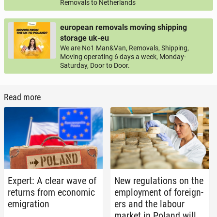
Removals to Netherlands
european removals moving shipping
storage uk-eu
We are No1 Man&Van, Removals, Shipping,
Moving operating 6 days a week, Monday-
Saturday, Door to Door.
Read more
Expert: A clear wave of
New reg­u­la­tions on the
returns from eco­nom­ic
em­ploy­ment of for­eign­
em­i­gra­tion
ers and the labour
market in Poland will