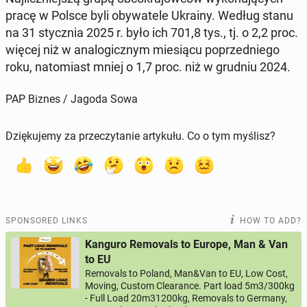
pracę w Polsce byli oby­wa­tele Ukrainy. Według stanu
na 31 sty­cz­nia 2025 r. było ich 701,8 tys., tj. o 2,2 proc.
więcej niż w ana­log­icznym miesiącu poprzed­niego
roku, nato­mi­ast mniej o 1,7 proc. niż w grudniu 2024.
PAP Biznes / Jagoda Sowa
Dziękujemy za przeczytanie artykułu. Co o tym myślisz?
SPONSORED LINKS
HOW TO ADD?
Kanguro Removals to Europe, Man & Van
to EU
Removals to Poland, Man&Van to EU, Low Cost,
Moving, Custom Clearance. Part load 5m3/300kg
- Full Load 20m31200kg, Removals to Germany,