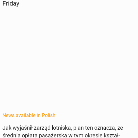
Friday
News available in Polish
Jak wy­jaśnił zarząd lot­niska, plan ten oznacza
, że
średnia opłata pasażer­s­ka
w tym okresie ksz­tał­