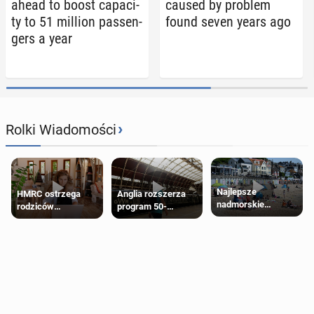
ahead to boost ca­pac­i­
caused by problem
ty to 51 million pas­sen­
found seven years ago
gers a year
›
Rolki Wiadomości
Najlepsze
HMRC ostrzega
Anglia rozszerza
nadmorskie
rodziców
program 50-
miasteczko blisko
pobierających Child
procentowych
Londynu
Benefit. Mogą być
zniżek kolejowych
zobowiązani do
na 18-latków
zwrotu zasiłku