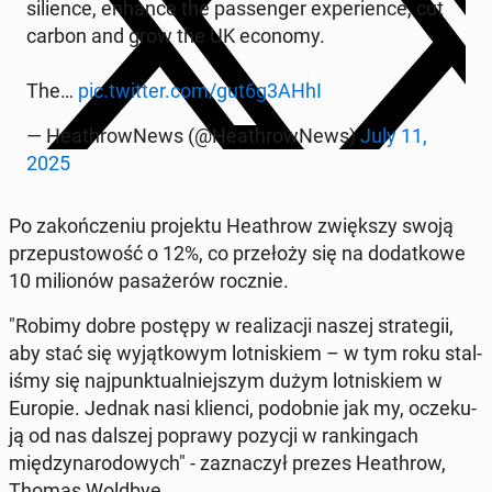
silience, enhance the pas­sen­ger ex­pe­ri­ence, cut
carbon and grow the UK economy.
The…
pic.twitter.com/gut6g3AHhI
— HeathrowNews (@HeathrowNews)
July 11,
2025
Po za­kończe­niu pro­jek­tu Heathrow zwięk­szy swoją
prze­pus­towość o 12%, co przełoży się na do­datkowe
10 mil­ionów pasażerów rocznie.
"Robimy dobre postępy w re­al­iza­cji naszej strate­gii,
aby stać się wyjątkowym lot­niskiem – w tym roku stal­
iśmy się na­jpunk­tu­al­niejszym dużym lot­niskiem w
Europie. Jednak nasi klienci, podob­nie jak my, oczeku­
ją od nas dalszej poprawy pozycji w rankingach
między­nar­o­dowych" - za­z­naczył prezes Heathrow,
Thomas Woldbye.