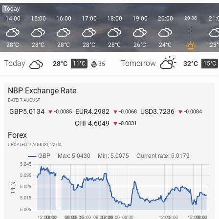
Today
14:00
15:00
16:00
17:00
18:00
19:00
20:00
20:38
21:
28°C
28°C
28°C
28°C
28°C
26°C
24°C
23
Today
Tomorrow
28°C
32°C
11°C
15°C
35
NBP Exchange Rate
DATE: 7 AUGUST
5.0134
4.2982
3.7236
GBP
EUR
USD
-0.0085
-0.0068
-0.0084
4.6049
CHF
-0.0031
Forex
UPDATED:
7 AUGUST, 22:00