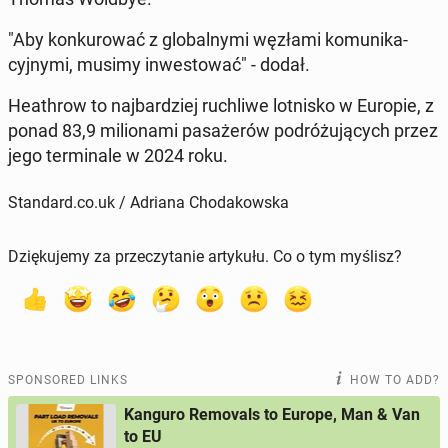
"Aby konkurować z glob­al­ny­mi węzłami ko­mu­nika­
cyjny­mi, musimy in­west­ować" - dodał.
Heathrow to na­jbardziej ruch­li­we lot­nisko w Europie, z
ponad 83,9 mil­ion­a­mi pasażerów po­dróżu­ją­cych przez
jego ter­mi­nale w 2024 roku.
Standard.co.uk / Adriana Chodakowska
Dziękujemy za przeczytanie artykułu. Co o tym myślisz?
SPONSORED LINKS
HOW TO ADD?
Kanguro Removals to Europe, Man & Van
to EU