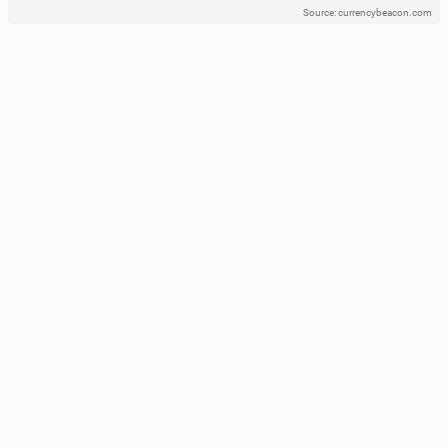
Source: currencybeacon.com