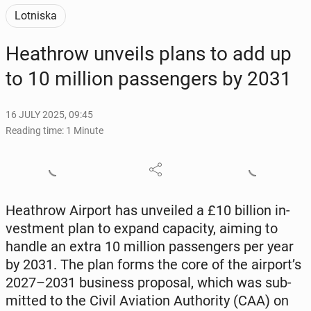
Lotniska
Heathrow unveils plans to add up
to 10 million pas­sen­gers by 2031
16 JULY 2025, 09:45
Reading time: 1 Minute
Heathrow Airport has un­veiled a £10 billion in­
vest­ment plan to expand ca­pac­i­ty, aiming to
handle an extra 10 million pas­sen­gers per year
by 2031. The plan forms the core of the airport’s
2027–2031 busi­ness pro­pos­al, which was sub­
mit­ted to the Civil Avi­a­tion Au­thor­i­ty (CAA) on