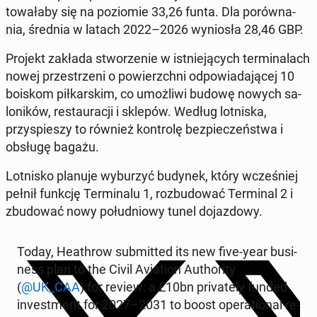
towała­by się
na poziomie 33,26 funta.
Dla porów­na­
nia, średnia w latach 2022–2026 wyniosła 28,46 GBP.
Projekt zakłada stworze­nie w ist­nieją­cych ter­mi­nalach
nowej przestrzeni o powierzch­ni odpowiada­jącej 10
boiskom piłkarskim, co umożli­wi budowę nowych sa­
loników, restau­racji i sklepów. Według lot­niska,
przyspieszy to również kon­trolę bez­pieczeńst­wa i
obsługę bagażu.
Lot­nisko planuje wyburzyć budynek, który wcześniej
pełnił funkcję Ter­mi­nalu 1, rozbu­dować Ter­mi­nal 2 i
zbu­dować nowy połud­niowy tunel do­jaz­dowy.
Today, Heathrow sub­mit­ted its new five-year busi­
ness plan to the Civil Avi­a­tion Au­thor­i­ty
(
@UK_CAA
) for review: a £10bn pri­vate­ly funded
in­vest­ment for 2027–2031 to boost op­er­a­tional re­