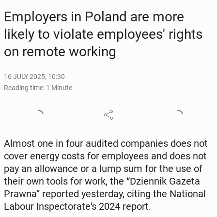
Em­ploy­ers in Poland are more
likely to violate em­ploy­ees' rights
on remote working
16 JULY 2025, 10:30
Reading time: 1 Minute
Almost one in four audited com­pa­nies does not
cover energy costs for em­ploy­ees and does not
pay an al­lowance or a lump sum for the use of
their own tools for work, the “Dzi­en­nik Gazeta
Prawna” re­port­ed yes­ter­day, citing the Na­tion­al
Labour In­spec­torate's 2024 report.