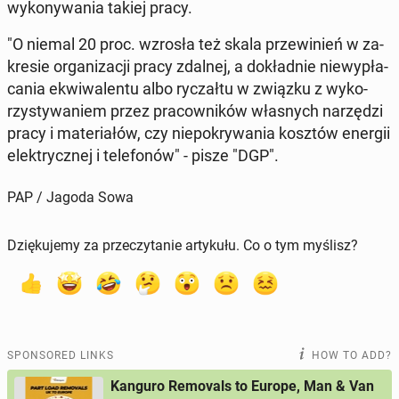
wykony­wa­nia takiej pracy.
"O niemal 20 proc. wzrosła też skala przewinień w za­
kre­sie or­ga­ni­za­cji pracy zdalnej, a dokład­nie niewypła­
ca­nia ek­wi­wa­len­tu albo rycza­ł­tu w związku z wyko­
rzysty­waniem przez pra­cown­ików włas­nych narzędzi
pracy i ma­te­ri­ałów, czy niepokry­wa­nia kosztów energii
elek­trycznej i tele­fonów" - pisze "DGP".
PAP / Jagoda Sowa
Dziękujemy za przeczytanie artykułu. Co o tym myślisz?
SPONSORED LINKS
HOW TO ADD?
Kanguro Removals to Europe, Man & Van