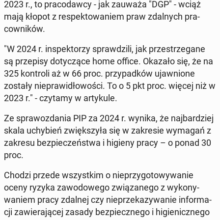
2023 r., to pra­co­daw­cy - jak zauważa "DGP" - wciąż
mają kłopot z re­spek­towaniem praw zdal­nych pra­
cown­ików.
"W 2024 r. in­spek­torzy sprawdzili, jak przestrze­gane
są przepisy doty­czące home office. Okazało się, że na
325 kon­troli aż w 66 proc. przy­pad­ków ujawnione
zostały niepraw­idłowoś­ci. To o 5 pkt proc. więcej niż w
2023 r." - czytamy w artykule.
Ze spra­woz­da­nia PIP za 2024 r. wynika, że na­jbardziej
skala uchy­bień zwięk­szyła się w za­kre­sie wymagań z
zakresu bez­pieczeńst­wa i higieny pracy – o ponad 30
proc.
Chodzi przede wszys­tkim o nieprzy­go­towywanie
oceny ryzyka za­wodowego związanego z wykony­
waniem pracy zdalnej czy nieprzekazy­wanie in­for­ma­
cji za­w­ier­a­jącej zasady bez­piecznego i higien­icznego