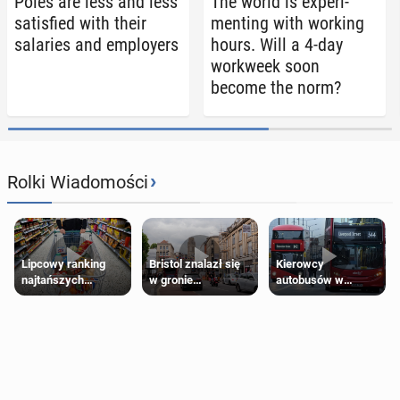
Poles are less and less
The world is ex­per­i­
sat­is­fied with their
ment­ing with working
salaries and em­ploy­ers
hours. Will a 4-day
work­week soon
become the norm?
›
Rolki Wiadomości
Lipcowy ranking
Bristol znalazł się
Kierowcy
najtańszych
w gronie
autobusów w
supermarketów
najlepszych
Londynie
kierunków podróży
zapowiadają strajki
na świecie