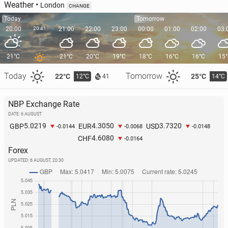
Weather
•
London
CHANGE
Today
Tomorrow
20:00
20:41
21:00
22:00
23:00
00:00
01:00
02:00
03:
21°C
21°C
20°C
19°C
18°C
16°C
16°C
15
Today
Tomorrow
22°C
25°C
12°C
14°C
41
NBP Exchange Rate
DATE: 6 AUGUST
5.0219
4.3050
3.7320
GBP
EUR
USD
-0.0144
-0.0068
-0.0148
4.6080
CHF
-0.0164
Forex
UPDATED:
6 AUGUST, 20:30