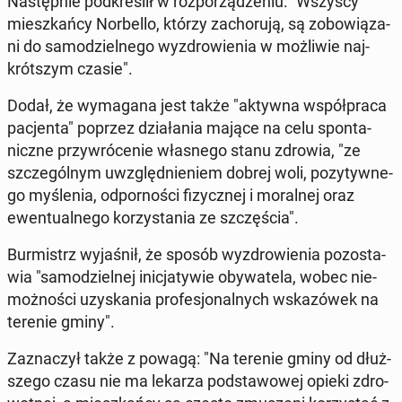
Na­stęp­nie pod­kre­ślił w roz­po­rzą­dze­niu: "Wszyscy
miesz­kań­cy Nor­bel­lo, którzy za­cho­ru­ją, są zo­bo­wią­za­
ni do sa­mo­dziel­ne­go wy­zdro­wie­nia w moż­li­wie naj­
krót­szym czasie".
Dodał, że wy­ma­ga­na jest także "aktywna współ­pra­ca
pa­cjen­ta" poprzez dzia­ła­nia mające na celu spon­ta­
nicz­ne przy­wró­ce­nie wła­sne­go stanu zdrowia, "ze
szcze­gól­nym uwzględ­nie­niem dobrej woli, po­zy­tyw­ne­
go my­śle­nia, od­por­no­ści fi­zycz­nej i mo­ral­nej oraz
ewen­tu­al­ne­go ko­rzy­sta­nia ze szczę­ścia".
Bur­mistrz wy­ja­śnił, że sposób wy­zdro­wie­nia po­zo­sta­
wia "sa­mo­dziel­nej ini­cja­ty­wie oby­wa­te­la, wobec nie­
moż­no­ści uzy­ska­nia pro­fe­sjo­nal­nych wska­zó­wek na
terenie gminy".
Za­zna­czył także z powagą: "Na terenie gminy od dłuż­
sze­go czasu nie ma lekarza pod­sta­wo­wej opieki zdro­