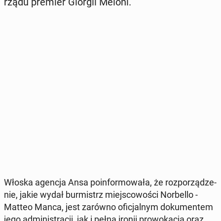
rządu premier Giorgii Meloni.
Włoska agencja Ansa po­in­for­mo­wa­ła, że roz­po­rzą­dze­
nie, jakie wydał bur­mistrz miej­sco­wo­ści Nor­bel­lo -
Matteo Manca, jest zarówno ofi­cjal­nym do­ku­men­tem
jego ad­mi­ni­stra­cji, jak i pełną ironii pro­wo­ka­cją oraz