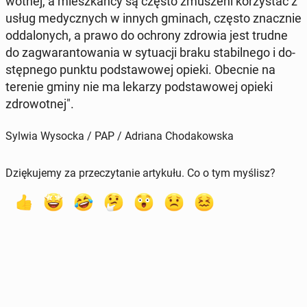
wot­nej, a miesz­kań­cy są często zmu­sze­ni ko­rzy­stać z
usług me­dycz­nych w innych gminach, często znacz­nie
od­da­lo­nych, a prawo do ochrony zdrowia jest trudne
do za­gwa­ran­to­wa­nia w sy­tu­acji braku sta­bil­ne­go i do­
stęp­ne­go punktu pod­sta­wo­wej opieki. Obecnie na
terenie gminy nie ma lekarzy pod­sta­wo­wej opieki
zdro­wot­nej".
Sylwia Wysocka / PAP / Adriana Chodakowska
Dziękujemy za przeczytanie artykułu. Co o tym myślisz?