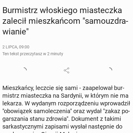
Bur­mistrz wło­skie­go mia­stecz­ka
zalecił miesz­kań­com "sa­mo­uz­dra­
wia­nie"
2 LIPCA, 09:00
Ten tekst przeczytasz w 2 minuty
Miesz­kań­cy, leczcie się sami - za­ape­lo­wał bur­
mistrz mia­stecz­ka na Sar­dy­nii, w którym nie ma
lekarza. W wydanym roz­po­rzą­dze­niu wpro­wa­dził
"obo­wią­zek sa­mo­le­cze­nia" oraz wydał "zakaz po­
gar­sza­nia stanu zdrowia". Do­ku­ment z takimi
sar­ka­stycz­ny­mi za­pi­sa­mi wysłał na­stęp­nie do