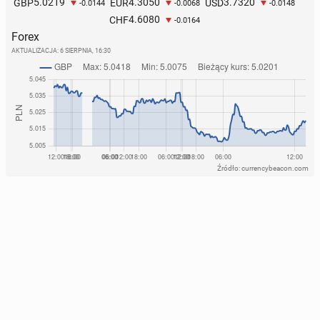
5.0219
4.3050
3.7320
GBP
EUR
USD
-0.0144
-0.0068
-0.0148
4.6080
CHF
-0.0164
Forex
AKTUALIZACJA:
6 SIERPNIA, 16:30
Źródło: currencybeacon.com