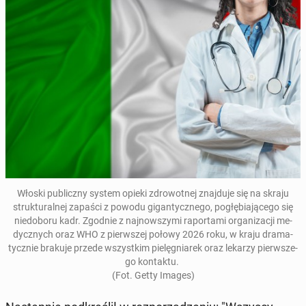
Włoski pu­blicz­ny system opieki zdro­wot­nej znaj­du­je się na skraju
struk­tu­ral­nej zapaści z powodu gi­gan­tycz­ne­go, po­głę­bia­ją­ce­go się
nie­do­bo­ru kadr.
Zgodnie z naj­now­szy­mi ra­por­ta­mi or­ga­ni­za­cji me­
dycz­nych oraz WHO z pierw­szej połowy 2026 roku, w kraju dra­ma­
tycz­nie brakuje przede wszyst­kim pie­lę­gnia­rek oraz lekarzy pierw­sze­
go kon­tak­tu.
(Fot. Getty Images)