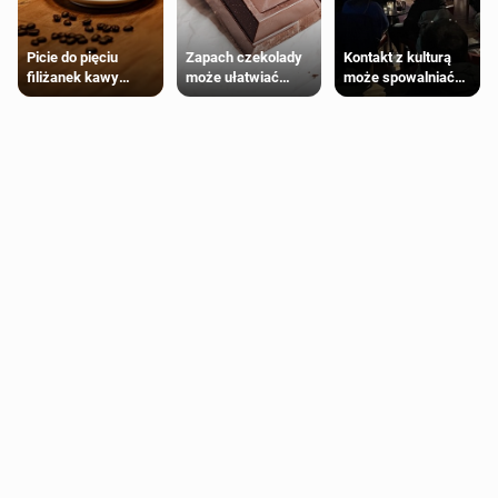
Zapach czekolady
Kontakt z kulturą
Picie do pięciu
może ułatwiać
może spowalniać
filiżanek kawy
trening siłowy
starzenie
dziennie jest
bezpieczne dla
większości
dorosłych