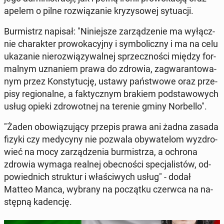
apelem o pilne roz­wią­za­nie kry­zy­so­wej sy­tu­acji.
Bur­mistrz napisał: "Ni­niej­sze za­rzą­dze­nie ma wy­łącz­
nie cha­rak­ter pro­wo­ka­cyj­ny i sym­bo­licz­ny i ma na celu
uka­za­nie nie­roz­wią­zy­wal­nej sprzecz­no­ści między for­
mal­nym uzna­niem prawa do zdrowia, za­gwa­ran­to­wa­
nym przez Kon­sty­tu­cję, ustawy pań­stwo­we oraz prze­
pi­sy re­gio­nal­ne, a fak­tycz­nym brakiem pod­sta­wo­wych
usług opieki zdro­wot­nej na terenie gminy Nor­bel­lo".
"Żaden obo­wią­zu­ją­cy przepis prawa ani żadna zasada
fizyki czy me­dy­cy­ny nie pozwala oby­wa­te­lom wy­zdro­
wieć na mocy za­rzą­dze­nia bur­mi­strza, a ochrona
zdrowia wymaga realnej obec­no­ści spe­cja­li­stów, od­
po­wied­nich struk­tur i wła­ści­wych usług" - dodał
Matteo Manca, wybrany na po­cząt­ku czerwca na na­
stęp­ną ka­den­cję.