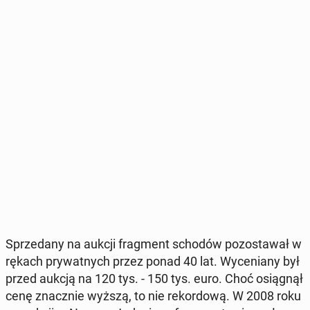
Sprze­da­ny na aukcji frag­ment schodów po­zo­sta­wał w
rękach pry­wat­nych przez ponad 40 lat. Wy­ce­nia­ny był
przed aukcją na 120 tys. - 150 tys. euro. Choć osią­gnął
cenę znacz­nie wyższą, to nie re­kor­do­wą. W 2008 roku