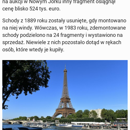
na aukcji w Nowym Jorku inny frag­ment osią­gnął
cenę blisko 524 tys. euro.
Schody z 1889 roku zostały usu­nię­te, gdy mon­to­wa­no
na niej windy. Wówczas, w 1983 roku, zde­mon­to­wa­ne
schody po­dzie­lo­no na 24 frag­men­ty i wy­sta­wio­no na
sprze­daż. Nie­wie­le z nich po­zo­sta­ło dotąd w rękach
osób, które wtedy je kupiły.