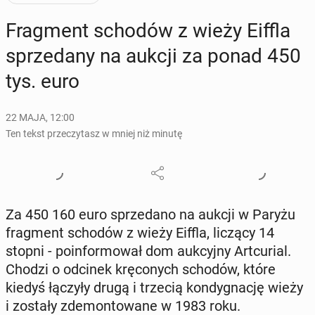
Frag­ment schodów z wieży Eiffla
sprze­da­ny na aukcji za ponad 450
tys. euro
22 MAJA, 12:00
Ten tekst przeczytasz w mniej niż minutę
Za 450 160 euro sprze­da­no na aukcji w Paryżu
frag­ment schodów z wieży Eiffla, liczący 14
stopni - po­in­for­mo­wał dom au­kcyj­ny Art­cu­rial.
Chodzi o odcinek krę­co­nych schodów, które
kiedyś łączyły drugą i trzecią kon­dy­gna­cję wieży
i zostały zde­mon­to­wa­ne w 1983 roku.