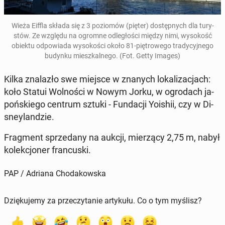
Wieża Eiffla składa się z 3 po­zio­mów (pięter) do­stęp­nych dla tu­ry­
stów
. Ze względu na ogromne od­le­gło­ści między nimi, wy­so­kość
obiektu od­po­wia­da wy­so­ko­ści około 81-pię­tro­we­go tra­dy­cyj­ne­go
budynku miesz­kal­ne­go. (Fot. Getty Images)
Kilka zna­la­zło swe miejsce w znanych lo­ka­li­za­cjach:
koło Statui Wol­no­ści w Nowym Jorku, w ogro­dach ja­
poń­skie­go centrum sztuki - Fun­da­cji Yoishii, czy w Di­
sney­lan­dzie.
Frag­ment sprze­da­ny na aukcji, mie­rzą­cy 2,75 m, nabył
ko­lek­cjo­ner fran­cu­ski.
PAP / Adriana Chodakowska
Dziękujemy za przeczytanie artykułu. Co o tym myślisz?