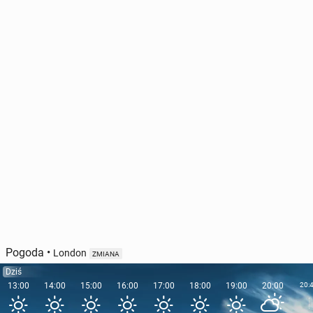
Pogoda
•
London
ZMIANA
Dziś
13:00
14:00
15:00
16:00
17:00
18:00
19:00
20:00
20: