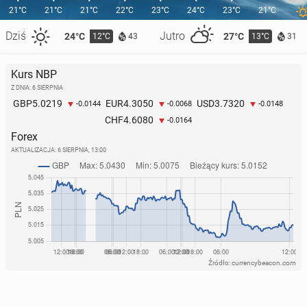
21°C
21°C
21°C
22°C
23°C
24°C
23°C
21°C
Dziś
Jutro
24°C
27°C
12°C
13°C
43
31
Kurs NBP
Z DNIA: 6 SIERPNIA
5.0219
4.3050
3.7320
GBP
EUR
USD
-0.0144
-0.0068
-0.0148
4.6080
CHF
-0.0164
Forex
AKTUALIZACJA:
6 SIERPNIA, 13:00
Źródło: currencybeacon.com