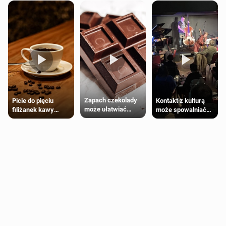
Zapach czekolady
Kontakt z kulturą
Picie do pięciu
może ułatwiać
może spowalniać
filiżanek kawy
trening siłowy
starzenie
dziennie jest
bezpieczne dla
większości
dorosłych