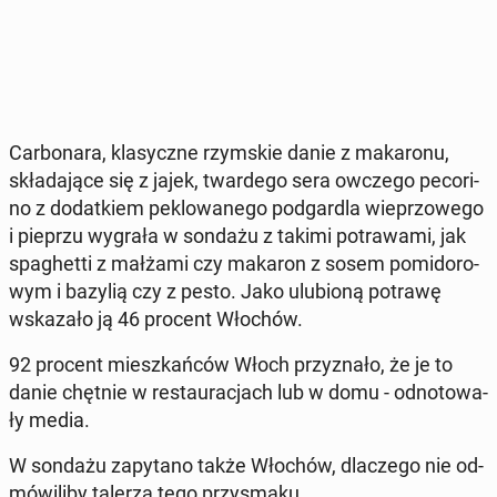
Car­bo­na­ra, kla­sycz­ne rzym­skie danie z ma­ka­ro­nu,
skła­da­ją­ce się z jajek, twar­de­go sera owczego pe­co­ri­
no z do­dat­kiem pe­klo­wa­ne­go pod­gar­dla wie­przo­we­go
i pieprzu wygrała w sondażu z takimi po­tra­wa­mi, jak
spa­ghet­ti z małżami czy makaron z sosem po­mi­do­ro­
wym i bazylią czy z pesto. Jako ulu­bio­ną potrawę
wska­za­ło ją 46 procent Włochów.
92 procent miesz­kań­ców Włoch przy­zna­ło, że je to
danie chętnie w re­stau­ra­cjach lub w domu - od­no­to­wa­
ły media.
W sondażu za­py­ta­no także Włochów, dla­cze­go nie od­
mó­wi­li­by talerza tego przy­sma­ku.