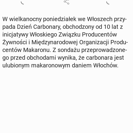
W wiel­ka­noc­ny po­nie­dzia­łek we Wło­szech przy­
pa­da Dzień Car­bo­na­ry, ob­cho­dzo­ny od 10 lat z
ini­cja­ty­wy Wło­skie­go Związku Pro­du­cen­tów
Żyw­no­ści i Mię­dzy­na­ro­do­wej Or­ga­ni­za­cji Pro­du­
cen­tów Ma­ka­ro­nu. Z sondażu prze­pro­wa­dzo­ne­
go przed ob­cho­da­mi wynika, że car­bo­na­ra jest
ulu­bio­nym ma­ka­ro­no­wym daniem Włochów.