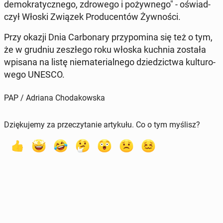
de­mo­kra­tycz­ne­go, zdro­we­go i po­żyw­ne­go" - oświad­
czył Włoski Związek Pro­du­cen­tów Żyw­no­ści.
Przy okazji Dnia Car­bo­na­ry przy­po­mi­na się też o tym,
że w grudniu ze­szłe­go roku włoska kuchnia została
wpisana na listę nie­ma­te­rial­ne­go dzie­dzic­twa kul­tu­ro­
we­go UNESCO.
PAP / Adriana Chodakowska
Dziękujemy za przeczytanie artykułu. Co o tym myślisz?