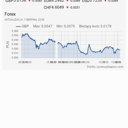
5.0134
4.2982
3.7236
GBP
EUR
USD
-0.0085
-0.0068
-0.0084
4.6049
CHF
-0.0031
Forex
AKTUALIZACJA:
7 SIERPNIA, 22:00
Źródło: currencybeacon.com