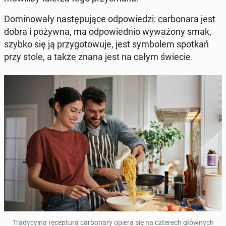
Do­mi­no­wa­ły na­stę­pu­ją­ce od­po­wie­dzi: car­bo­na­ra jest
dobra i pożywna, ma od­po­wied­nio wy­wa­żo­ny smak,
szybko się ją przy­go­to­wu­je, jest sym­bo­lem spotkań
przy stole, a także znana jest na całym świecie.
Tra­dy­cyj­na re­cep­tu­ra car­bo­na­ry opiera się na czte­rech głów­nych