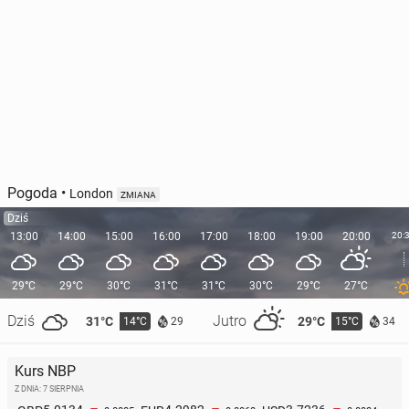
Pogoda
•
London
ZMIANA
Dziś
13:00
14:00
15:00
16:00
17:00
18:00
19:00
20:00
20:
29°C
29°C
30°C
31°C
31°C
30°C
29°C
27°C
Dziś
Jutro
31°C
29°C
14°C
15°C
29
34
Kurs NBP
Z DNIA: 7 SIERPNIA