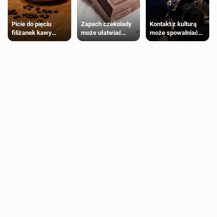
Zapach czekolady
Kontakt z kulturą
Picie do pięciu
może ułatwiać
może spowalniać
filiżanek kawy
trening siłowy
starzenie
dziennie jest
bezpieczne dla
większości
dorosłych