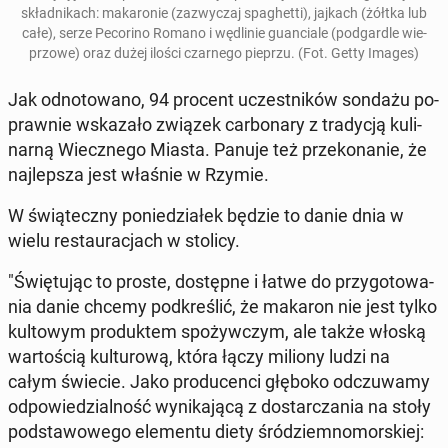
skład­ni­kach: ma­ka­ro­nie (za­zwy­czaj spa­ghet­ti), jajkach (żółtka lub
całe), serze Pe­co­ri­no Romano i wę­dli­nie gu­an­cia­le (pod­gar­dle wie­
przo­we) oraz dużej ilości czar­ne­go pieprzu. (Fot. Getty Images)
Jak od­no­to­wa­no, 94 procent uczest­ni­ków sondażu po­
praw­nie wska­za­ło związek car­bo­na­ry z tra­dy­cją ku­li­
nar­ną Wiecz­ne­go Miasta. Panuje też prze­ko­na­nie, że
naj­lep­sza jest właśnie w Rzymie.
W świą­tecz­ny po­nie­dzia­łek będzie to danie dnia w
wielu re­stau­ra­cjach w stolicy.
"Świę­tu­jąc to proste, do­stęp­ne i łatwe do przy­go­to­wa­
nia danie chcemy pod­kre­ślić, że makaron nie jest tylko
kul­to­wym pro­duk­tem spo­żyw­czym, ale także włoską
war­to­ścią kul­tu­ro­wą, która łączy miliony ludzi na
całym świecie. Jako pro­du­cen­ci głęboko od­czu­wa­my
od­po­wie­dzial­ność wy­ni­ka­ją­cą z do­star­cza­nia na stoły
pod­sta­wo­we­go ele­men­tu diety śród­ziem­no­mor­skiej: