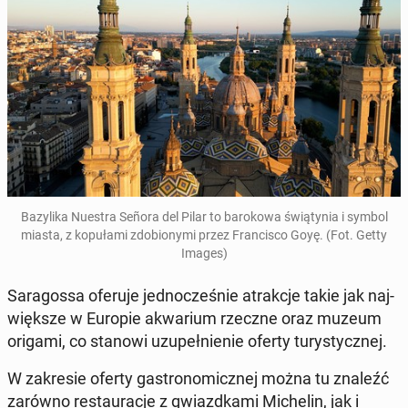
Ba­zy­li­ka Nuestra Señora del Pilar to ba­ro­ko­wa świą­ty­nia i symbol
miasta, z ko­pu­ła­mi zdo­bio­ny­mi przez Fran­ci­sco Goyę. (Fot. Getty
Images)
Sa­ra­gos­sa oferuje jed­no­cze­śnie atrak­cje takie jak naj­
więk­sze w Europie akwa­rium rzeczne oraz muzeum
origami, co stanowi uzu­peł­nie­nie oferty tu­ry­stycz­nej.
W za­kre­sie oferty ga­stro­no­micz­nej można tu znaleźć
zarówno re­stau­ra­cje z gwiazd­ka­mi Mi­che­lin, jak i