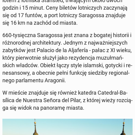
lotem z lot­ni­ska Stan­sted, trwa­ją­cym około dwóch
godzin i 15 minut. Ceny biletów lot­ni­czych za­czy­na­ją
się od 17 funtów, a port lot­ni­czy Sa­ra­gos­sa znaj­du­je
się 16 km na zachód od miasta.
660-ty­sięcz­na Sa­ra­gos­sa jest znana z bogatej hi­sto­rii i
róż­no­rod­nej ar­chi­tek­tu­ry. Jednym z naj­waż­niej­szych
za­byt­ków jest Palacio de la Al­ja­fe­ría - pałac z XI wieku,
który pier­wot­nie służył jako re­zy­den­cja mu­zuł­mań­
skich władców. Obiekt łączy style is­lam­ski, gotycki i re­
ne­san­so­wy, a obecnie pełni funkcję sie­dzi­by re­gio­nal­
ne­go par­la­men­tu Ara­go­nii.
W mieście znaj­du­je się również katedra Ca­te­dral-Ba­
síli­ca de Nuestra Señora del Pilar, z której wieży roz­cią­
ga się widok na pa­no­ra­mę miasta.