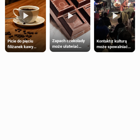
Zapach czekolady
Kontakt z kulturą
Picie do pięciu
może ułatwiać
może spowalniać
filiżanek kawy
trening siłowy
starzenie
dziennie jest
bezpieczne dla
większości
dorosłych