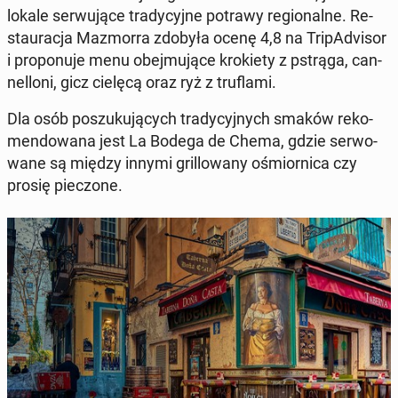
lokale ser­wu­ją­ce tra­dy­cyj­ne potrawy re­gio­nal­ne. Re­
stau­ra­cja Ma­zmor­ra zdobyła ocenę 4,8 na Tri­pA­dvi­sor
i pro­po­nu­je menu obej­mu­ją­ce kro­kie­ty z pstrąga, can­
nel­lo­ni, gicz cielęcą oraz ryż z tru­fla­mi.
Dla osób po­szu­ku­ją­cych tra­dy­cyj­nych smaków re­ko­
men­do­wa­na jest La Bodega de Chema, gdzie ser­wo­
wa­ne są między innymi gril­lo­wa­ny ośmior­ni­ca czy
prosię pie­czo­ne.