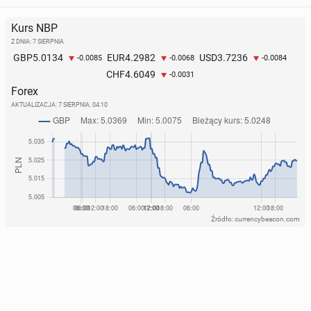
Kurs NBP
Z DNIA: 7 SIERPNIA
5.0134
4.2982
3.7236
GBP
EUR
USD
-0.0085
-0.0068
-0.0084
4.6049
CHF
-0.0031
Forex
AKTUALIZACJA:
7 SIERPNIA, 04:10
Źródło: currencybeacon.com