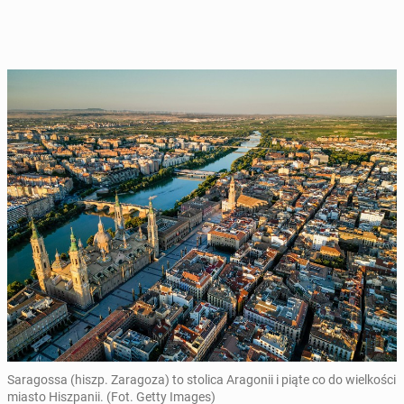
Saragossa (hiszp. Zaragoza) to stolica Aragonii i piąte co do wielkości
miasto Hiszpanii. (Fot. Getty Images)