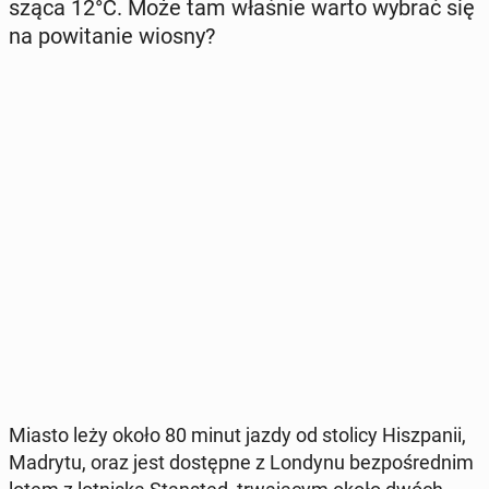
szą­ca 12°C. Może tam właśnie warto wybrać się
na po­wi­ta­nie wiosny?
Miasto leży około 80 minut jazdy od stolicy Hisz­pa­nii,
Madrytu, oraz jest do­stęp­ne z Londynu bez­po­śred­nim