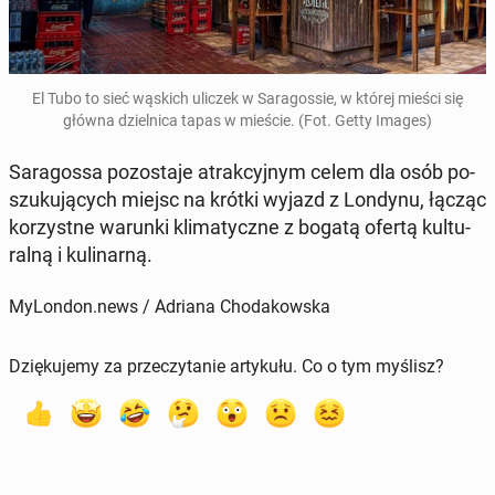
El Tubo to sieć wąskich uliczek w Sa­ra­gos­sie, w której mieści się
główna dziel­ni­ca tapas w mieście. (Fot. Getty Images)
Sa­ra­gos­sa po­zo­sta­je atrak­cyj­nym celem dla osób po­
szu­ku­ją­cych miejsc na krótki wyjazd z Londynu, łącząc
ko­rzyst­ne warunki kli­ma­tycz­ne z bogatą ofertą kul­tu­
ral­ną i ku­li­nar­ną.
MyLondon.news / Adriana Chodakowska
Dziękujemy za przeczytanie artykułu. Co o tym myślisz?