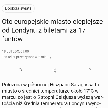
Dookoła świata
Oto eu­ro­pej­skie miasto cie­plej­sze
od Londynu z bi­le­ta­mi za 17
funtów
18 LUTEGO, 09:00
Ten tekst przeczytasz w 2 minuty
Po­ło­żo­na w pół­noc­nej Hisz­pa­nii Sa­ra­gos­sa to
miasto o śred­niej tem­pe­ra­tu­rze około 17°C w
marcu, co jest o 5 stopni Cel­sju­sza wyższą war­
to­ścią niż średnia tem­pe­ra­tu­ra Londynu wy­no­