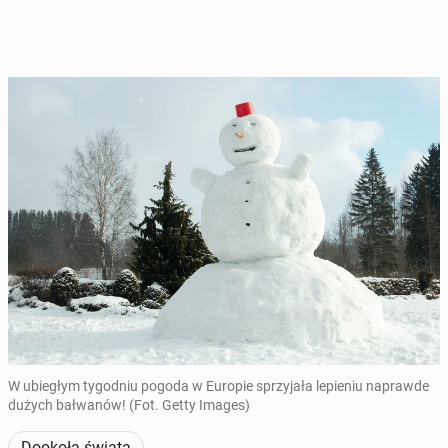
W ubiegłym tygodniu pogoda w Europie sprzyjała lepieniu naprawde
dużych bałwanów! (Fot. Getty Images)
Dookoła świata