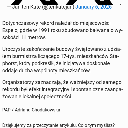
— Jan ten Kate (@ten­ka­te­jan)
January 6, 2026
Do­tych­cza­so­wy rekord należał do miej­sco­wo­ści
Espelo, gdzie w 1991 roku zbu­do­wa­no bałwana o wy­
so­ko­ści 11 metrów.
Uro­czy­ste za­koń­cze­nie budowy świę­to­wa­no z udzia­
łem bur­mi­strza li­czą­ce­go 17-tys. miesz­kań­ców Sta­
phorst, który pod­kre­ślił, że ini­cja­ty­wa do­sko­na­le
oddaje ducha wspól­no­ty miesz­kań­ców.
Or­ga­ni­za­to­rzy za­zna­cza­ją, że waż­niej­szy od samego
rekordu był efekt in­te­gra­cyj­ny i spon­ta­nicz­ne za­an­ga­
żo­wa­nie lo­kal­nej spo­łecz­no­ści.
PAP / Adriana Chodakowska
Dziękujemy za przeczytanie artykułu. Co o tym myślisz?