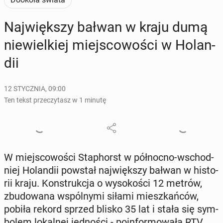
Naj­więk­szy bałwan w kraju dumą
nie­wiel­kiej miej­sco­wo­ści w Ho­lan­
dii
12 STYCZNIA, 09:00
Ten tekst przeczytasz w 1 minutę
W miej­sco­wo­ści Sta­phorst w pół­noc­no-wschod­
niej Ho­lan­dii powstał naj­więk­szy bałwan w hi­sto­
rii kraju. Kon­struk­cja o wy­so­ko­ści 12 metrów,
zbu­do­wa­na wspól­ny­mi siłami miesz­kań­ców,
pobiła rekord sprzed blisko 35 lat i stała się sym­
bo­lem lo­kal­nej jed­no­ści - po­in­for­mo­wa­ła RTV