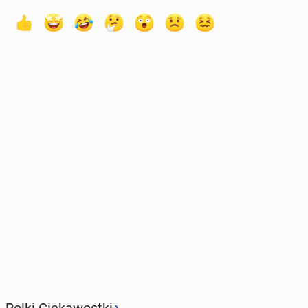
›
Rolki Ciekawostki