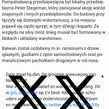
Po­my­sło­daw­cą przed­się­wzię­cia był lokalny przed­się­
bior­ca Peter Ste­ge­man, który za­ini­cjo­wał akcję wśród
zna­jo­mych i innych przed­się­bior­ców. Do budowy przy­
łą­czy­ły się dzie­siąt­ki wo­lon­ta­riu­szy, a na miejscu
pojawił się ciężki sprzęt, w tym dźwigi i koparki. Ze
względu na silny mróz śnieg musiał być for­mo­wa­ny w
blokach i ukła­da­ny war­stwo­wo.
Bałwan został ozdo­bio­ny m.in. ra­mio­na­mi z drzew
igla­stych, gu­zi­ka­mi z opon sa­mo­cho­do­wych oraz po­
ma­rań­czo­wym pa­choł­kiem dro­go­wym w roli nosa.
Daar staat hij dan: De gro­ot­ste sne­euw­pop van
Ne­der­land!
Wat een mooi in­i­tia­tief en wat een ver­bin­ding. Dit
is
@G_Sta­phorst
op z’n best: Al­le­ma­al de scho­
uders er onder, top on­der­steu­ning van be­dri­jven
en me­de­wer­kers!!
pic.twitter.com/wa19FWcDXx