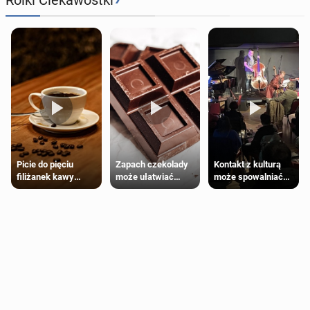
Zapach czekolady
Kontakt z kulturą
Picie do pięciu
może ułatwiać
może spowalniać
filiżanek kawy
trening siłowy
starzenie
dziennie jest
bezpieczne dla
większości
dorosłych