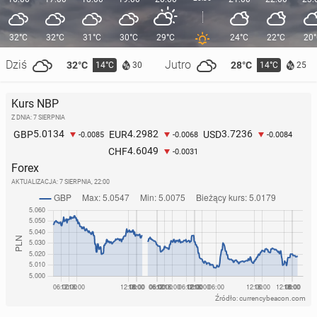
32°C
32°C
31°C
30°C
29°C
24°C
22°C
20
Dziś
Jutro
32°C
28°C
14°C
14°C
30
25
Kurs NBP
Z DNIA: 7 SIERPNIA
5.0134
4.2982
3.7236
GBP
EUR
USD
-0.0085
-0.0068
-0.0084
4.6049
CHF
-0.0031
Forex
AKTUALIZACJA:
7 SIERPNIA, 22:00
Źródło: currencybeacon.com