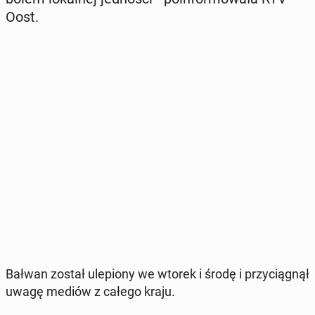
Oost.
Bałwan został ule­pio­ny we wtorek i środę i przy­cią­gnął
uwagę mediów z całego kraju.