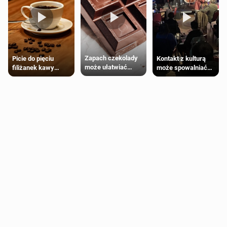
Zapach czekolady
Kontakt z kulturą
Picie do pięciu
może ułatwiać
może spowalniać
filiżanek kawy
trening siłowy
starzenie
dziennie jest
bezpieczne dla
większości
dorosłych