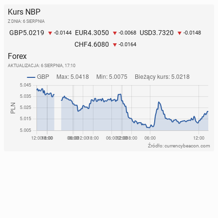
Kurs NBP
Z DNIA: 6 SIERPNIA
5.0219
4.3050
3.7320
GBP
EUR
USD
-0.0144
-0.0068
-0.0148
4.6080
CHF
-0.0164
Forex
AKTUALIZACJA:
6 SIERPNIA, 17:10
Źródło: currencybeacon.com