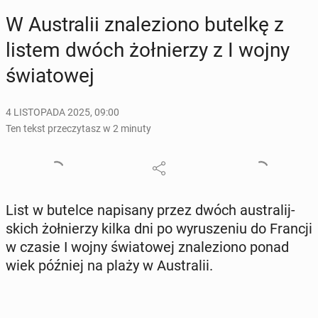
W Au­stra­lii zna­le­zio­no butelkę z
listem dwóch żoł­nie­rzy z I wojny
świa­to­wej
4 LISTOPADA 2025, 09:00
Ten tekst przeczytasz w 2 minuty
List w butelce na­pi­sa­ny przez dwóch au­stra­lij­
skich żoł­nie­rzy kilka dni po wy­ru­sze­niu do Francji
w czasie I wojny świa­to­wej zna­le­zio­no ponad
wiek później na plaży w Au­stra­lii.