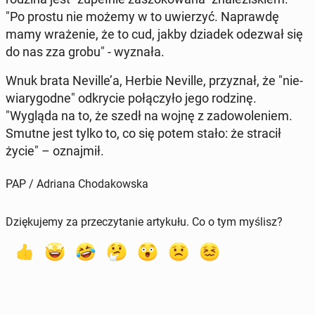
"Po prostu nie możemy w to uwie­rzyć. Na­praw­dę
mamy wra­że­nie, że to cud, jakby dziadek odezwał się
do nas zza grobu" - wyznała.
Wnuk brata Neville’a, Herbie Neville, przy­znał, że "nie­
wia­ry­god­ne" od­kry­cie po­łą­czy­ło jego rodzinę.
"Wygląda na to, że szedł na wojnę z za­do­wo­le­niem.
Smutne jest tylko to, co się potem stało: że stracił
życie" – oznaj­mił.
PAP / Adriana Chodakowska
Dziękujemy za przeczytanie artykułu. Co o tym myślisz?