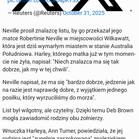
pic.twitter.com/Ook04pKYSX
— Reuters (@Reuters)
October 31, 2025
Neville prosił zna­laz­cę listu, by go prze­ka­zał jego
matce Ro­ber­ti­nie Neville w miej­sco­wo­ści Wil­ka­watt,
która jest dziś wy­mar­łym miastem w stanie Au­stra­lia
Po­łu­dnio­wa. Harley, którego matka już w tym mo­men­
cie nie żyła, napisał: "Niech zna­laz­ca ma się tak
dobrze, jak my w tej chwili".
Neville napisał, że ma się "bardzo dobrze, je­dze­nie jak
na razie jest na­praw­dę dobre, z wy­jąt­kiem jednego
posiłku, który wy­rzu­ci­li­śmy do morza".
List był wil­got­ny, ale czy­tel­ny. Dzięki temu Deb Brown
mogła za­wia­do­mić rodziny obu żoł­nie­rzy.
Wnuczka Harleya, Ann Turner, po­wie­dzia­ła, że jej
rodzina jest "zu­peł­nie za­szo­ko­wa­na" zna­le­zi­skiem.