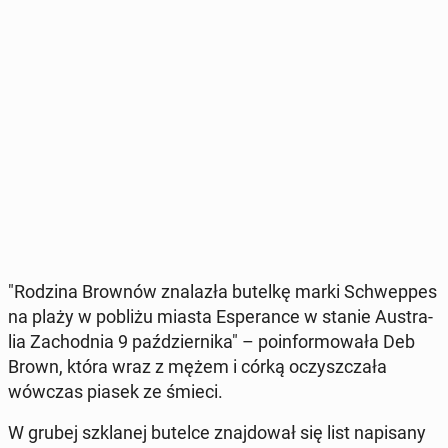
"Rodzina Brownów zna­la­zła butelkę marki Schwep­pes
na plaży w pobliżu miasta Espe­ran­ce w stanie Au­stra­
lia Za­chod­nia 9 paź­dzier­ni­ka" – po­in­for­mo­wa­ła Deb
Brown, która wraz z mężem i córką oczysz­cza­ła
wówczas piasek ze śmieci.
W grubej szkla­nej butelce znaj­do­wał się list na­pi­sa­ny