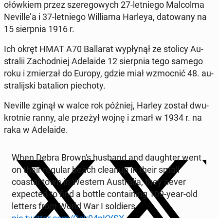
ołów­kiem przez sze­re­go­wych 27-let­nie­go Mal­col­ma
Neville’a i 37-let­nie­go Wil­lia­ma Harleya, da­to­wa­ny na
15 sierp­nia 1916 r.
Ich okręt HMAT A70 Bal­la­rat wy­pły­nął ze stolicy Au­
stra­lii Za­chod­niej Ade­la­ide 12 sierp­nia tego samego
roku i zmie­rzał do Europy, gdzie miał wzmoc­nić 48. au­
stra­lij­ski ba­ta­lion pie­cho­ty.
Neville zginął w walce rok później, Harley został dwu­
krot­nie ranny, ale przeżył wojnę i zmarł w 1934 r. na
raka w Ade­la­ide.
When Debra Brown's husband and dau­gh­ter went
on their regular beach cleanup in their small
coastal town in Western Au­stra­lia, they never
expec­ted to find a bottle con­ta­ining 109-year-old
letters from World War I sol­diers