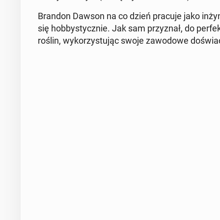
Brandon Dawson na co dzień pracuje jako in­ży­ni
się hob­by­stycz­nie. Jak sam przy­znał, do per­fek­cj
roślin, wy­ko­rzy­stu­jąc swoje za­wo­do­we do­świad­c