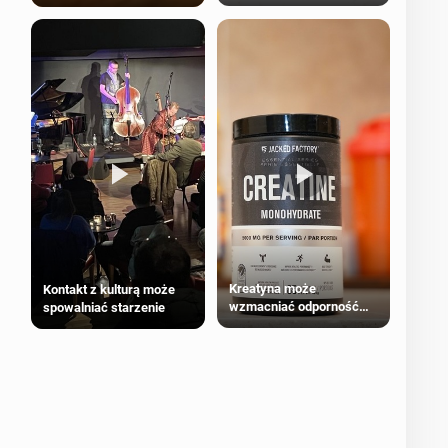
bezpieczne dla
większości dorosłych
Kreatyna może
Kontakt z kulturą może
wzmacniać odporność
spowalniać starzenie
przeciw nowotworom