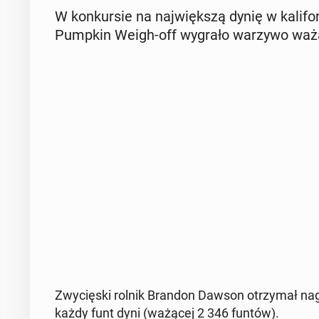
W kon­kur­sie na naj­więk­szą dynię w ka­li­f
Pumpkin Weigh-off wygrało warzywo ważą
Zwy­cię­ski rolnik Brandon Dawson otrzy­mał nag
każdy funt dyni (ważącej 2 346 funtów).