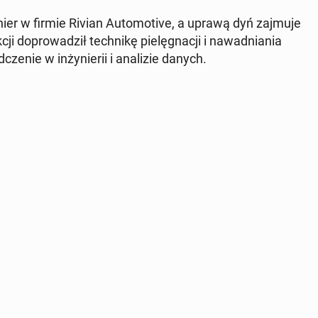
er w firmie Rivian Au­to­mo­ti­ve, a uprawą dyń zajmuje
i do­pro­wa­dził tech­ni­kę pie­lę­gna­cji i na­wad­nia­nia
ze­nie w in­ży­nie­rii i ana­li­zie danych.