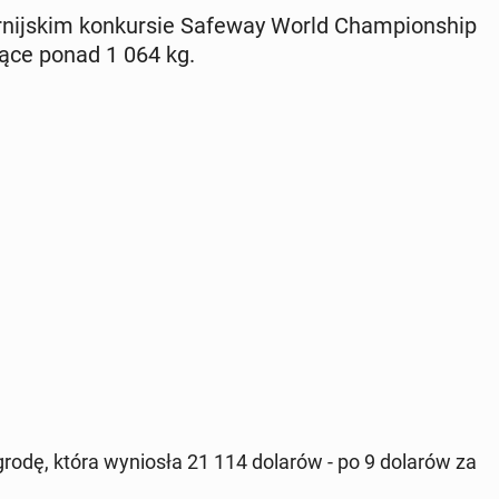
or­nij­skim kon­kur­sie Safeway World Cham­pion­ship
ce ponad 1 064 kg.
rodę, która wy­nio­sła 21 114 dolarów - po 9 dolarów za