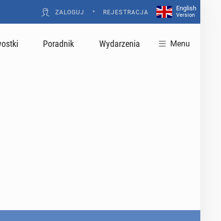
English
•
ZALOGUJ
REJESTRACJA
Version
ostki
Poradnik
Wydarzenia
Menu