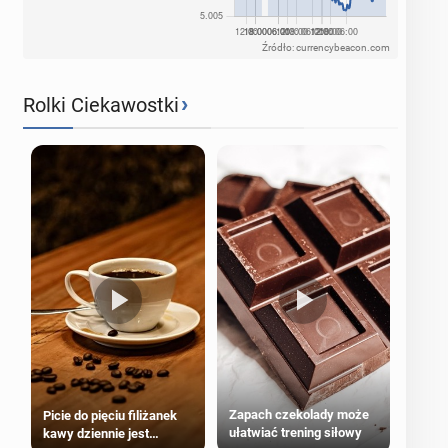
Źródło: currencybeacon.com
›
Rolki Ciekawostki
Zapach czekolady może
Picie do pięciu filiżanek
ułatwiać trening siłowy
kawy dziennie jest