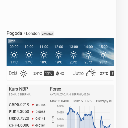
Pogoda
•
London
ZMIANA
Dziś
09:00
10:00
11:00
12:00
13:00
14:00
15:00
16:00
17°C
17°C
18°C
19°C
20°C
23°C
23°C
24°C
Dziś
Jutro
24°C
27°C
13°C
13°C
42
Kurs NBP
Forex
Z DNIA: 6 SIERPNIA
AKTUALIZACJA:
6 SIERPNIA, 09:20
5.0219
GBP
-0.0144
4.3050
EUR
-0.0068
3.7320
USD
-0.0148
4.6080
CHF
-0.0164