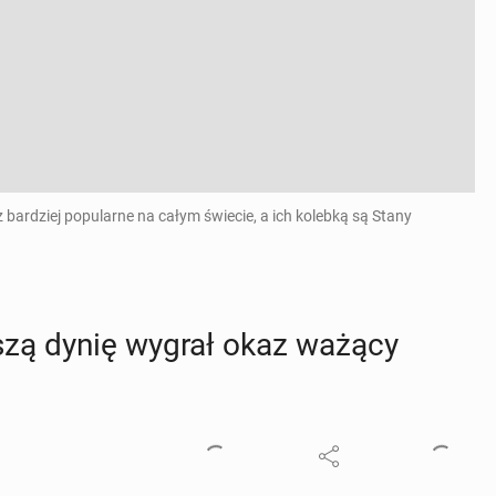
rdziej popularne na całym świecie, a ich kolebką są Stany
k­szą dynię wygrał okaz ważący