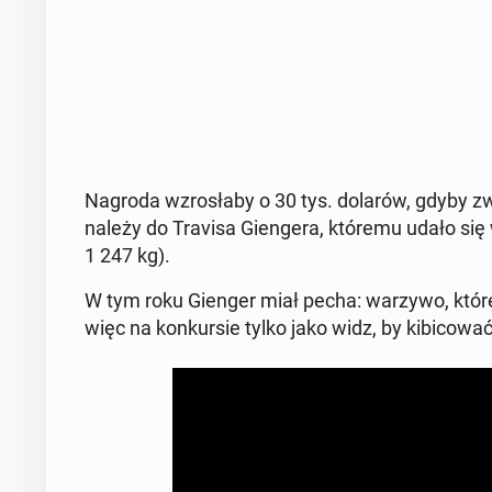
Nagroda wzro­sła­by o 30 tys. dolarów, gdyby zw
należy do Travisa Gien­ge­ra, któremu udało się
1 247 kg).
W tym roku Gienger miał pecha: warzywo, które p
więc na kon­kur­sie tylko jako widz, by ki­bi­co­w