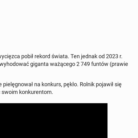
y­cięz­ca pobił rekord świata. Ten jednak od 2023 r.
 wy­ho­do­wać giganta wa­żą­ce­go 2 749 funtów (prawie
ie­lę­gno­wał na konkurs, pękło. Rolnik pojawił się
ać swoim kon­ku­ren­tom.