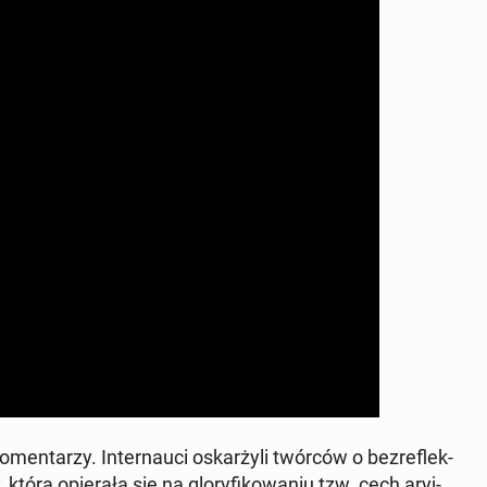
men­ta­rzy. In­ter­nau­ci oskar­ży­li twórców o bez­re­flek­
, która opie­ra­ła się na glo­ry­fi­ko­wa­niu tzw. cech aryj­