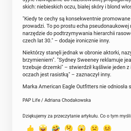
skich: nie­bie­skich oczu, białej skóry i blond wł
"Kiedy te cechy są kon­se­kwent­nie pro­mo­wa­ne 
pro­wa­dzi. To po prostu echa pseu­do­nau­ko­wej na
na­rzę­dzie do pod­trzy­my­wa­nia hie­rar­chii r
czech lat 30." – dodaje iro­nicz­nie inny.
Nie­któ­rzy stanęli jednak w obronie aktorki, na­z
brzy­mie­niem". "Sydney Sweeney re­kla­mu­je jean
trze­bu­je drzemki" – stwier­dził ką­śli­wie jeden z
oczach jest ra­sist­ką" – za­zna­czył inny.
Marka Ame­ri­can Eagle Out­fit­ters nie od­nio­sła 
PAP Life / Adriana Chodakowska
Dziękujemy za przeczytanie artykułu. Co o tym myśl