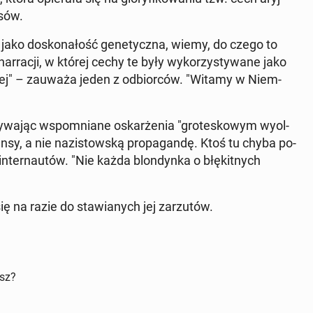
osów.
jako do­sko­na­łość ge­ne­tycz­na, wiemy, do czego to
r­ra­cji, w której cechy te były wy­ko­rzy­sty­wa­ne jako
asowej" – zauważa jeden z od­bior­ców. "Witamy w Niem­
y­wa­jąc wspo­mnia­ne oskar­że­nia "gro­te­sko­wym wy­ol­
sy, a nie na­zi­stow­ską pro­pa­gan­dę. Ktoś tu chyba po­
 in­ter­nau­tów. "Nie każda blon­dyn­ka o błę­kit­nych
się na razie do sta­wia­nych jej za­rzu­tów.
isz?