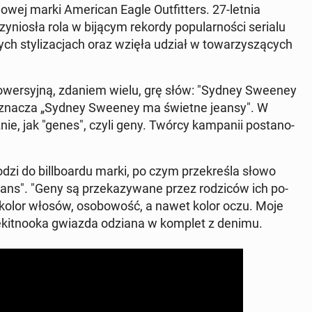
­wej marki Ame­ri­can Eagle Out­fit­ters. 27-letnia
zy­nio­sła rola w bijącym rekordy po­pu­lar­no­ści serialu
wych sty­li­za­cjach oraz wzięła udział w to­wa­rzy­szą­cych
­tro­wer­syj­ną, zdaniem wielu, grę słów: "Sydney Sweeney
 oznacza „Sydney Sweeney ma świetne jeansy". W
nie, jak "genes", czyli geny. Twórcy kam­pa­nii po­sta­no­
zi do bil­l­bo­ar­du marki, po czym prze­kre­śla słowo
ns". "Geny są prze­ka­zy­wa­ne przez ro­dzi­ców ich po­
ak kolor włosów, oso­bo­wość, a nawet kolor oczu. Moje
ę­kit­no­oka gwiazda odziana w komplet z denimu.