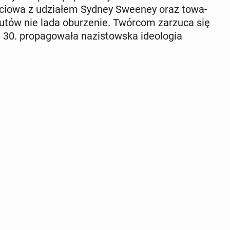
ę­cio­wa z udzia­łem Sydney Sweeney oraz to­wa­
­nau­tów nie lada obu­rze­nie. Twórcom zarzuca się
h 30. pro­pa­go­wa­ła na­zi­stow­ska ide­olo­gia