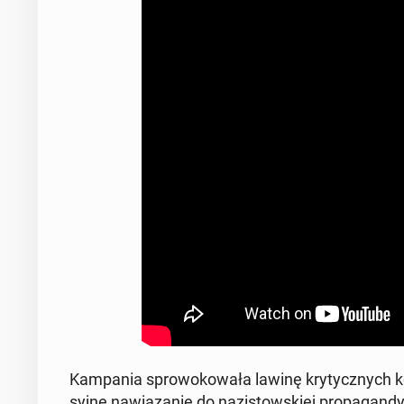
Kam­pa­nia spro­wo­ko­wa­ła lawinę kry­tycz­nych ko­
syj­ne na­wią­za­nie do na­zi­stow­skiej pro­pa­gan­dy