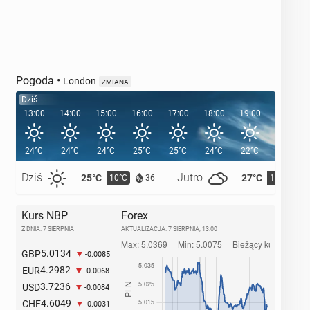
Pogoda
•
London
ZMIANA
Dziś
13:00
14:00
15:00
16:00
17:00
18:00
19:00
20:00
24°C
24°C
24°C
25°C
25°C
24°C
22°C
21°C
Dziś
Jutro
25°C
27°C
10°C
14°C
36
Kurs NBP
Forex
Z DNIA: 7 SIERPNIA
AKTUALIZACJA:
7 SIERPNIA, 13:00
5.0134
GBP
-0.0085
4.2982
EUR
-0.0068
3.7236
USD
-0.0084
4.6049
CHF
-0.0031