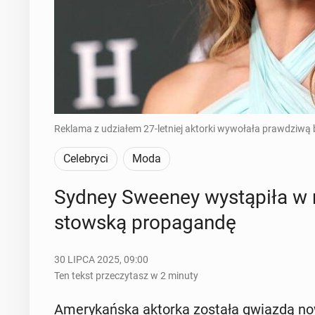
Reklama z udziałem 27-letniej aktorki wywołała prawdziwą 
Celebryci
Moda
Sydney Sweeney wy­stą­pi­ła w re­
stow­ską pro­pa­gan­dę
30 LIPCA 2025, 09:00
Ten tekst przeczytasz w 2 minuty
Ame­ry­kań­ska aktorka została gwiazdą now