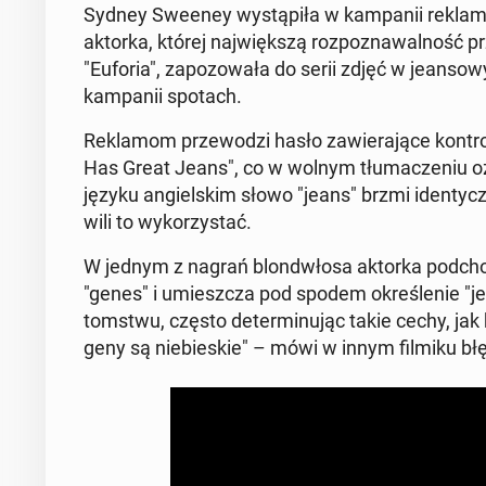
Sydney Sweeney wy­stą­pi­ła w kam­pa­nii re­kla­mo
aktorka, której naj­więk­szą roz­po­zna­wal­ność pr
"Euforia", za­po­zo­wa­ła do serii zdjęć w je­an­so­
kam­pa­nii spotach.
Re­kla­mom prze­wo­dzi hasło za­wie­ra­ją­ce kon
Has Great Jeans", co w wolnym tłu­ma­cze­niu
języku an­giel­skim słowo "jeans" brzmi iden­tycz­
wi­li to wy­ko­rzy­stać.
W jednym z nagrań blon­d­wło­sa aktorka pod­cho­d
"genes" i umiesz­cza pod spodem okre­śle­nie "jea
tom­stwu, często de­ter­mi­nu­jąc takie cechy, j
geny są nie­bie­skie" – mówi w innym filmiku bł