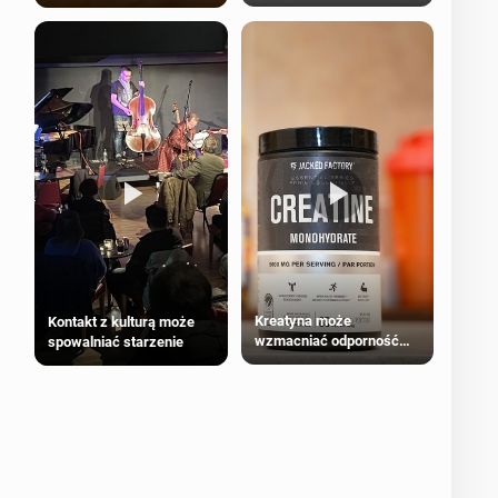
bezpieczne dla
większości dorosłych
Kreatyna może
Kontakt z kulturą może
wzmacniać odporność
spowalniać starzenie
przeciw nowotworom