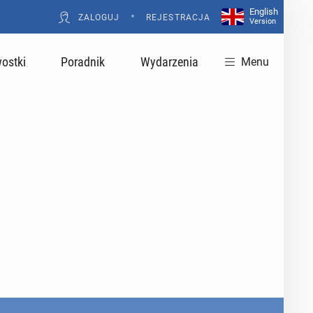
English
•
ZALOGUJ
REJESTRACJA
Version
ostki
Poradnik
Wydarzenia
Menu