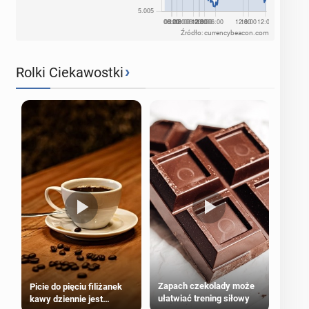
Źródło: currencybeacon.com
›
Rolki Ciekawostki
Zapach czekolady może
Picie do pięciu filiżanek
ułatwiać trening siłowy
kawy dziennie jest