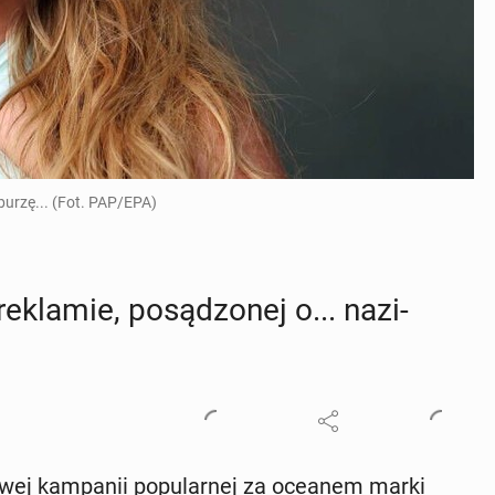
burzę... (Fot. PAP/EPA)
kla­mie, po­są­dzo­nej o... na­zi­
ej kam­pa­nii po­pu­lar­nej za oceanem marki