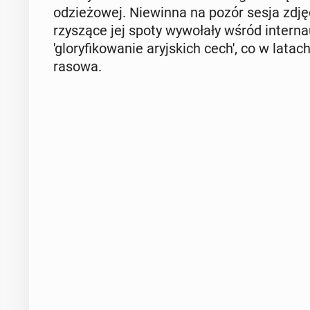
odzie­żo­wej. Nie­win­na na pozór sesja zdj
rzy­szą­ce jej spoty wy­wo­ła­ły wśród in­ter
'glo­ry­fi­ko­wa­nie aryj­skich cech', co w latac
rasowa.