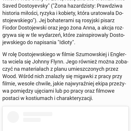
Saved Do­stoy­evsky" ("Żona ha­zar­dzi­sty: Praw­dzi­wa
hi­sto­ria miłości, ryzyka i kobiety, która ura­to­wa­ła Do­
sto­jew­skie­go"). Jej bo­ha­te­ra­mi są ro­syj­ski pisarz
Fiodor Do­sto­jew­ski oraz jego żona Anna, a akcja roz­
gry­wa się w tle wy­da­rzeń, które za­in­spi­ro­wa­ły Do­sto­
jew­skie­go do na­pi­sa­nia "Idioty".
W rolę Do­sto­jew­skie­go w filmie Szu­mow­skiej i En­gler­
ta wciela się Johnny Flynn. Jego również można zo­ba­
czyć na ma­te­ria­łach z planu umiesz­czo­nych przez
Wood. Wśród nich zna­la­zły się migawki z pracy przy
filmie, wesołe chwile, jakie naj­wy­raź­niej ekipa prze­ży­
wa po­mię­dzy uję­cia­mi lub po pracy oraz filmowe
postaci w ko­stiu­mach i cha­rak­te­ry­za­cji.