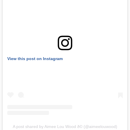
View this post on In­sta­gram
A post shared by Aimee Lou Wood ð© (@aime­elo­uwo­od)