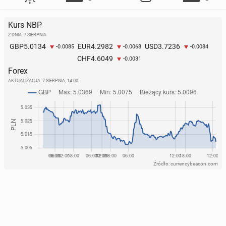
Kurs NBP
Z DNIA: 7 SIERPNIA
5.0134
4.2982
3.7236
GBP
EUR
USD
-0.0085
-0.0068
-0.0084
4.6049
CHF
-0.0031
Forex
AKTUALIZACJA:
7 SIERPNIA, 14:00
Źródło: currencybeacon.com