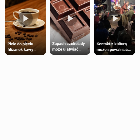
Zapach czekolady
Kontakt z kulturą
Picie do pięciu
może ułatwiać
może spowalniać
filiżanek kawy
trening siłowy
starzenie
dziennie jest
bezpieczne dla
większości
dorosłych