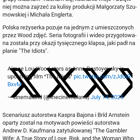
niej można zajrzeć za kulisy pro­duk­cji Mał­go­rza­ty Szu­
mow­skiej i Michała En­gler­ta.
Polska re­ży­ser­ka pozuje na jednym z umiesz­czo­nych
przez Wood zdjęć. Seria fo­to­gra­fii i wideo przy­go­to­wa­
na została przy okazji ty­sięcz­ne­go klapsa, jaki padł na
planie "The Idiots".
Aimee Lou Wood stars as Anna Do­stoy­evsky in
upco­ming film ❛The Idiots❜
pic.twitter.com/zJdU­iR­
BxvM
— ci­ne­ma­land (@the­ci­ne­ma­land)
July 14, 2025
Sce­na­riusz au­tor­stwa Kaspra Bajona i Bríd Arn­ste­in
oparty został na mo­ty­wach po­wie­ści au­tor­stwa
Andrew D. Kauf­ma­na za­ty­tu­ło­wa­nej "The Gambler
Wife: A True Story of Love, Risk, and the Woman Who