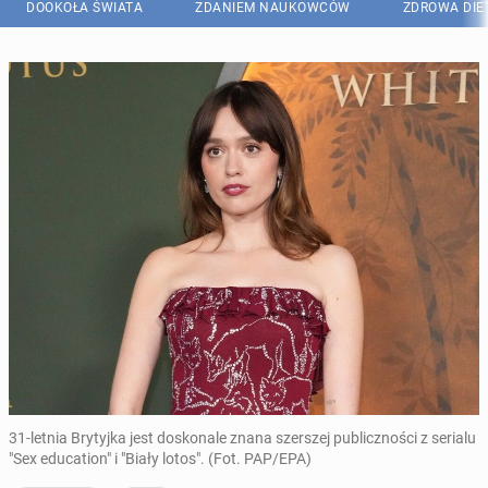
DOOKOŁA ŚWIATA
ZDANIEM NAUKOWCÓW
ZDROWA DIE
31-letnia Brytyjka jest doskonale znana szerszej publiczności z serialu
"Sex education" i "Biały lotos". (Fot. PAP/EPA)