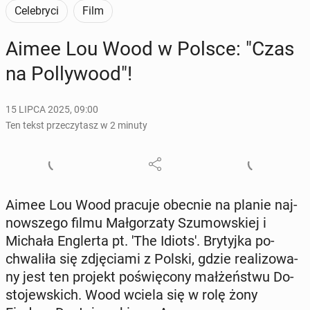
Celebryci
Film
Aimee Lou Wood w Polsce: "Czas
na Pol­ly­wo­od"!
15 LIPCA 2025, 09:00
Ten tekst przeczytasz w 2 minuty
Aimee Lou Wood pracuje obecnie na planie naj­
now­sze­go filmu Mał­go­rza­ty Szu­mow­skiej i
Michała En­gler­ta pt. 'The Idiots'. Bry­tyj­ka po­
chwa­li­ła się zdję­cia­mi z Polski, gdzie re­ali­zo­wa­
ny jest ten projekt po­świę­co­ny mał­żeń­stwu Do­
sto­jew­skich. Wood wciela się w rolę żony