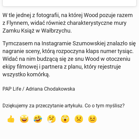
W tle jednej z fo­to­gra­fii, na której Wood pozuje razem
z Flynnem, widać również cha­rak­te­ry­stycz­ne mury
Zamku Książ w Wał­brzy­chu.
Tym­cza­sem na In­sta­gra­mie Szu­mow­skiej zna­la­zło się
na­gra­nie sceny, którą roz­po­czy­na klaps numer tysiąc.
Widać na nim budzącą się ze snu Wood w oto­cze­niu
ekipy fil­mo­wej i part­ne­ra z planu, który re­je­stru­je
wszyst­ko komórką.
PAP Life / Adriana Chodakowska
Dziękujemy za przeczytanie artykułu. Co o tym myślisz?