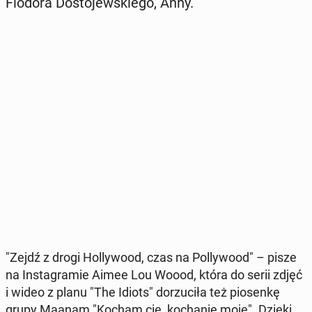
Fiodora Do­sto­jew­skie­go, Anny.
"Zejdź z drogi Hol­ly­wo­od, czas na Pol­ly­wo­od" – pisze
na In­sta­gra­mie Aimee Lou Woood, która do serii zdjęć
i wideo z planu "The Idiots" do­rzu­ci­ła też pio­sen­kę
grupy Maanam "Kocham cię, ko­cha­nie moje". Dzięki