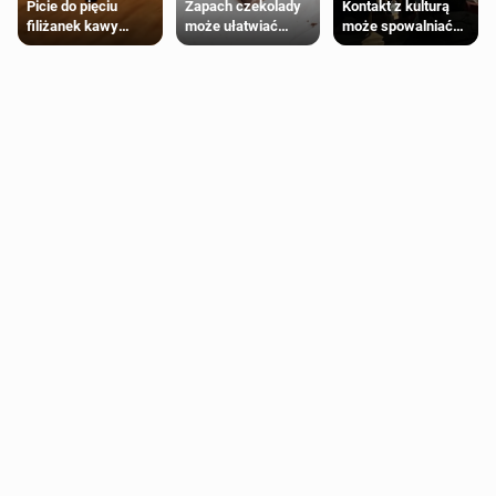
Zapach czekolady
Kontakt z kulturą
Picie do pięciu
może ułatwiać
może spowalniać
filiżanek kawy
trening siłowy
starzenie
dziennie jest
bezpieczne dla
większości
dorosłych