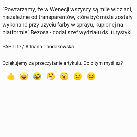
"Po­wta­rza­my, że w Wenecji wszyscy są mile wi­dzia­ni,
nie­za­leż­nie od trans­pa­ren­tów, które być może zostały
wy­ko­na­ne przy użyciu farby w sprayu, ku­pio­nej na
plat­for­mie" Bezosa - dodał szef wy­dzia­łu ds. tu­ry­sty­ki.
PAP Life / Adriana Chodakowska
Dziękujemy za przeczytanie artykułu. Co o tym myślisz?