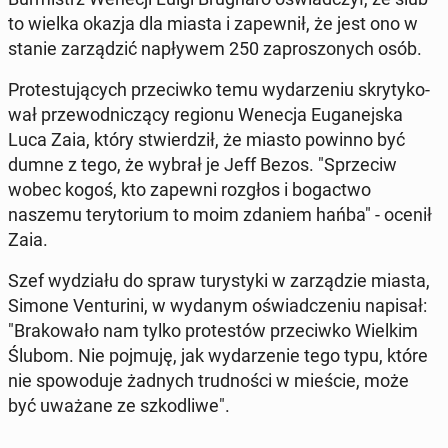
to wielka okazja dla miasta i za­pew­nił, że jest ono w
stanie za­rzą­dzić na­pły­wem 250 za­pro­szo­nych osób.
Pro­te­stu­ją­cych prze­ciw­ko temu wy­da­rze­niu skry­ty­ko­
wał prze­wod­ni­czą­cy regionu Wenecja Eu­ga­nej­ska
Luca Zaia, który stwier­dził, że miasto powinno być
dumne z tego, że wybrał je Jeff Bezos. "Sprze­ciw
wobec kogoś, kto zapewni rozgłos i bo­gac­two
naszemu te­ry­to­rium to moim zdaniem hańba" - ocenił
Zaia.
Szef wy­dzia­łu do spraw tu­ry­sty­ki w za­rzą­dzie miasta,
Simone Ven­tu­ri­ni, w wydanym oświad­cze­niu napisał:
"Bra­ko­wa­ło nam tylko pro­te­stów prze­ciw­ko Wielkim
Ślubom. Nie pojmuję, jak wy­da­rze­nie tego typu, które
nie spo­wo­du­je żadnych trud­no­ści w mieście, może
być uważane ze szko­dli­we".