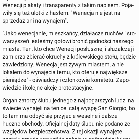
Wenecji plakaty i trans­pa­ren­ty z takim napisem. Po­ja­
wi­ły się też ulotki z hasłem: "Wenecja nie jest na
sprze­daż ani na wynajem".
"Jako we­ne­cja­nie, miesz­kań­cy, dzia­ła­cze ruchów i sto­
wa­rzy­szeń je­ste­śmy gotowi bronić god­no­ści naszego
miasta. Ten, kto chce Wenecji po­słusz­nej i słu­żal­czej i
za­mie­rza zbierać okruchy z kró­lew­skie­go stołu, będzie
za­wie­dzio­ny. Wenecja jest żywym miastem, a nie
lokalem do wy­na­ję­cia temu, kto oferuje naj­więk­sze
pie­nią­dze" - oświad­czy­li człon­ko­wie ko­mi­te­tu. Za­po­
wie­dzie­li kolejne akcje pro­te­sta­cyj­ne.
Or­ga­ni­za­to­rzy ślubu jednego z naj­bo­gat­szych ludzi na
świecie wy­na­ję­li na ten cel całą wyspę San Giorgio, bo
to tam ma odbyć się przy­ję­cie weselne i dalsze
huczne obchody. Ofi­cjal­nej daty ślubu nie podano ze
wzglę­dów bez­pie­czeń­stwa. Z tej okazji wy­na­ję­te