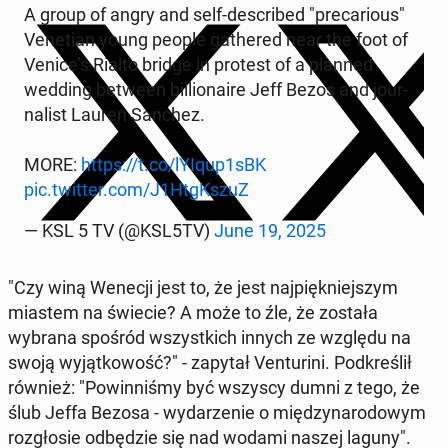
A group of angry and self-de­scri­bed "pre­ca­rio­us"
Ve­ne­tian young people ga­the­red near the foot of
Venice’s Rialto bridge in protest of a planned
wedding between bil­lio­na­ire Jeff Bezos and jo­ur­
na­list Lauren Sanchez.
MORE:
https://t.co/lYIqup1sBK
pic.twitter.com/J1HtgK­szuZ
— KSL 5 TV (@KSL5TV)
June 19, 2025
"Czy winą Wenecji jest to, że jest naj­pięk­niej­szym
miastem na świecie? A może to źle, że została
wybrana spośród wszyst­kich innych ze względu na
swoją wy­jąt­ko­wość?" - zapytał Ven­tu­ri­ni. Pod­kre­ślił
również: "Po­win­ni­śmy być wszyscy dumni z tego, że
ślub Jeffa Bezosa - wy­da­rze­nie o mię­dzy­na­ro­do­wym
roz­gło­sie od­bę­dzie się nad wodami naszej laguny".