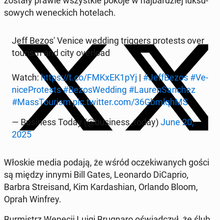
zostały prawie wszyst­kie pokoje w naj­bar­dziej luk­su­
so­wych we­nec­kich ho­te­lach.
Jeff Bezos' Venice wedding trig­gers pro­te­sts over
tourism and city over­lo­ad
Watch:
https://t.co/FMKxEK1pYj
|
#Jef­fBe­zos
#Ve­
ni­ce­Pro­te­sts
#Bez­osWed­ding
#Lau­ren­San­chez
#Mas­sTo­urism
pic.twitter.com/36Gbm­lqhMS
— Bu­si­ness Today (@bu­si­ness_today)
June 20,
2025
Włoskie media podają, że wśród ocze­ki­wa­nych gości
są między innymi Bill Gates, Le­onar­do Di­Ca­prio,
Barbra Stre­isand, Kim Kar­da­shian, Orlando Bloom,
Oprah Winfrey.
Bur­mistrz Wenecji Luigi Bru­gna­ro oświad­czył, że ślub