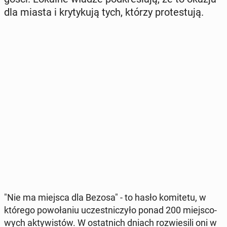
dla miasta i kry­ty­ku­ją tych, którzy pro­te­stu­ją.
"Nie ma miejsca dla Bezosa" - to hasło ko­mi­te­tu, w
którego po­wo­ła­niu uczest­ni­czy­ło ponad 200 miej­sco­
wych ak­ty­wi­stów. W ostat­nich dniach roz­wie­si­li oni w