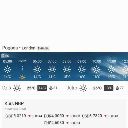
Pogoda
•
London
ZMIANA
Dziś
05:00
05:32
06:00
07:00
08:00
09:00
10:00
11:00
12:
14°C
14°C
14°C
15°C
16°C
18°C
19°C
21
Dziś
Jutro
25°C
26°C
14°C
13°C
31
27
Kurs NBP
Z DNIA: 6 SIERPNIA
5.0219
4.3050
3.7320
GBP
EUR
USD
-0.0144
-0.0068
-0.0148
4.6080
CHF
-0.0164