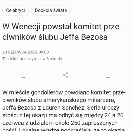
Celebryci
Dookoła świata
W Wenecji powstał komitet prze­
ciw­ni­ków ślubu Jeffa Bezosa
20 CZERWCA 2025, 09:00
Ten tekst przeczytasz w 3 minuty
W mieście gon­do­lie­rów po­wo­ła­no komitet prze­
ciw­ni­ków ślubu ame­ry­kań­skie­go mi­liar­de­ra,
Jeffa Bezosa z Lauren Sanchez. Seria uro­czy­
sto­ści z tej okazji ma odbyć się między 24 a 26
czerwca z udzia­łem około 250 za­pro­szo­nych
gości. Lokalne władze pod­kre­śla­ją, że to okazja