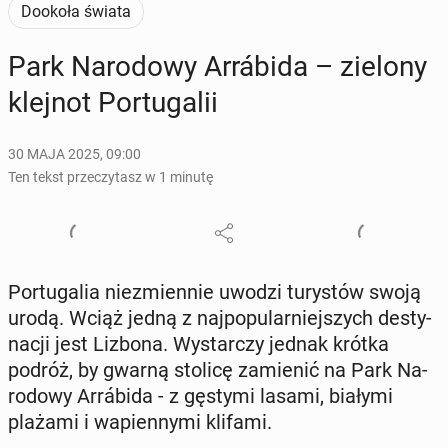
Dookoła świata
Park Na­ro­do­wy Ar­rábi­da – zielony
klejnot Por­tu­ga­lii
30 MAJA 2025, 09:00
Ten tekst przeczytasz w 1 minutę
Por­tu­ga­lia nie­zmien­nie uwodzi tu­ry­stów swoją
urodą. Wciąż jedną z naj­po­pu­lar­niej­szych de­sty­
na­cji jest Lizbona. Wy­star­czy jednak krótka
podróż, by gwarną stolicę za­mie­nić na Park Na­
ro­do­wy Ar­rábi­da - z gęstymi lasami, białymi
plażami i wa­pien­ny­mi klifami.