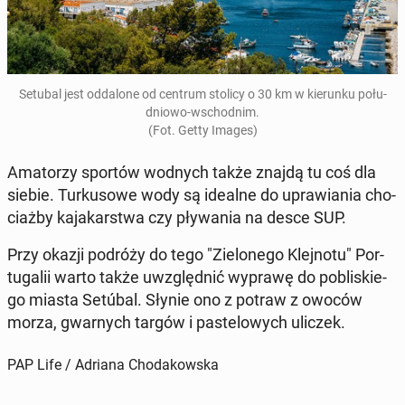
Setubal jest od­da­lo­ne od centrum stolicy o 30 km w kie­run­ku po­łu­
dnio­wo-wschod­nim.
(Fot. Getty Images)
Ama­to­rzy sportów wodnych także znajdą tu coś dla
siebie. Tur­ku­so­we wody są idealne do upra­wia­nia cho­
ciaż­by ka­ja­kar­stwa czy pły­wa­nia na desce SUP.
Przy okazji podróży do tego "Zie­lo­ne­go Klej­no­tu" Por­
tu­ga­lii warto także uwzględ­nić wyprawę do po­bli­skie­
go miasta Setúbal. Słynie ono z potraw z owoców
morza, gwar­nych targów i pa­ste­lo­wych uliczek.
PAP Life / Adriana Chodakowska