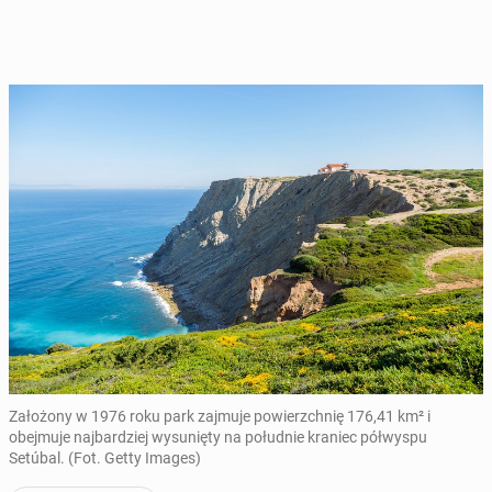
Założony w 1976 roku park zajmuje powierzchnię 176,41 km² i
obejmuje najbardziej wysunięty na południe kraniec półwyspu
Setúbal. (Fot. Getty Images)