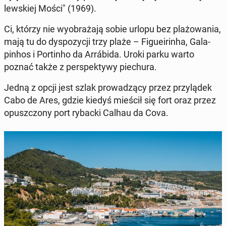
lew­skiej Mości" (1969).
Ci, którzy nie wy­obra­ża­ją sobie urlopu bez pla­żo­wa­nia,
mają tu do dys­po­zy­cji trzy plaże – Fi­gu­eirin­ha, Ga­la­
pin­hos i Por­tin­ho da Ar­rábi­da. Uroki parku warto
poznać także z per­spek­ty­wy pie­chu­ra.
Jedną z opcji jest szlak pro­wa­dzą­cy przez przy­lą­dek
Cabo de Ares, gdzie kiedyś mieścił się fort oraz przez
opusz­czo­ny port rybacki Calhau da Cova.