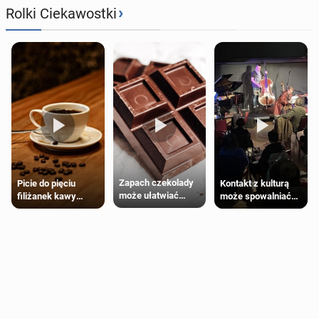
›
Rolki Ciekawostki
Zapach czekolady
Kontakt z kulturą
Picie do pięciu
może ułatwiać
może spowalniać
filiżanek kawy
trening siłowy
starzenie
dziennie jest
bezpieczne dla
większości
dorosłych