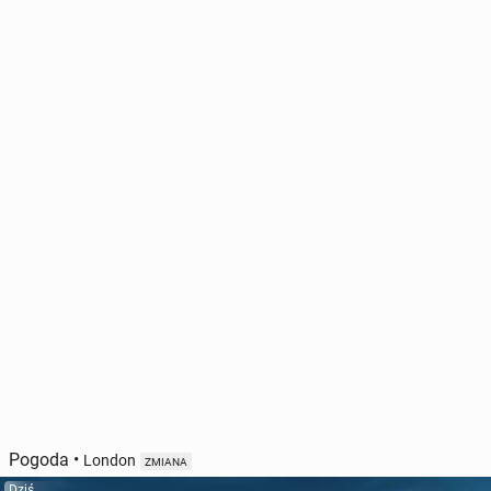
Pogoda
•
London
ZMIANA
Dziś