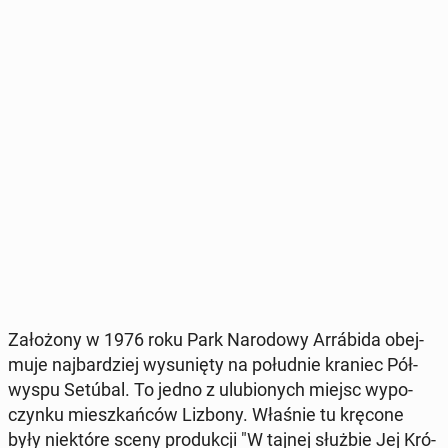
Za­ło­żo­ny w 1976 roku Park Na­ro­do­wy Ar­rábi­da obej­
mu­je naj­bar­dziej wy­su­nię­ty na po­łu­dnie kraniec Pół­
wy­spu Setúbal. To jedno z ulu­bio­nych miejsc wy­po­
czyn­ku miesz­kań­ców Lizbony. Właśnie tu kręcone
były nie­któ­re sceny pro­duk­cji "W tajnej służbie Jej Kró­