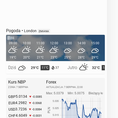
Pogoda
•
London
ZMIANA
Dziś
09:00
10:00
11:00
12:00
13:00
14:00
15:00
16:00
19°C
20°C
21°C
23°C
25°C
28°C
29°C
29°C
Dziś
Jutro
29°C
32°C
11°C
14°C
37
Kurs NBP
Forex
Z DNIA: 7 SIERPNIA
AKTUALIZACJA:
7 SIERPNIA, 22:00
5.0134
GBP
-0.0085
4.2982
EUR
-0.0068
3.7236
USD
-0.0084
4.6049
CHF
-0.0031