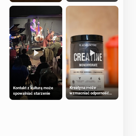
bezpieczne dla
większości dorosłych
Kreatyna może
Kontakt z kulturą może
wzmacniać odporność
spowalniać starzenie
przeciw nowotworom