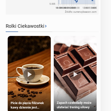
Źródło: currencybeacon.com
›
Rolki Ciekawostki
Zapach czekolady może
Picie do pięciu filiżanek
ułatwiać trening siłowy
kawy dziennie jest