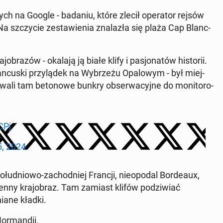
­nych na Google - badaniu, które zlecił ope­ra­tor rejsów
 Na szczy­cie ze­sta­wie­nia zna­la­zła się plaża Cap Blanc-
o­bra­zów - okalają ją białe klify i pa­sjo­na­tów hi­sto­rii.
­cu­ski przy­lą­dek na Wy­brze­żu Opa­lo­wym - był miej­
­li tam be­to­no­we bunkry ob­ser­wa­cyj­ne do mo­ni­to­ro­
CPj
, 2024
­łu­dnio­wo-za­chod­niej Francji, nie­opo­dal Bor­de­aux,
en­ny kra­jo­braz. Tam zamiast klifów po­dzi­wiać
a­ne kładki.
or­man­dii.