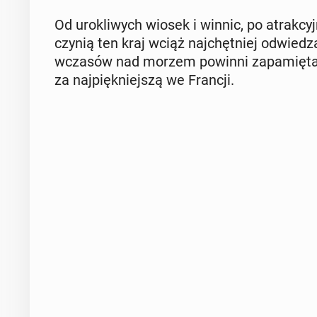
Od uro­kli­wych wiosek i winnic, po atrak­c
czynią ten kraj wciąż naj­chęt­niej od­wie­dza
wczasów nad morzem powinni za­pa­mię­ta
za naj­pięk­niej­szą we Francji.