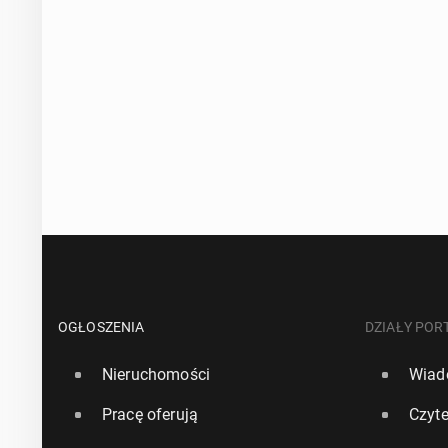
OGŁOSZENIA
DZIAŁY POR
Nieruchomości
Wiad
Pracę oferują
Czyte