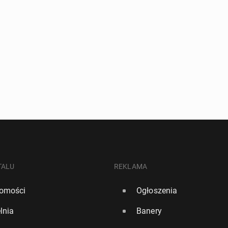
TALU
REKLAMA
omości
Ogłoszenia
lnia
Banery