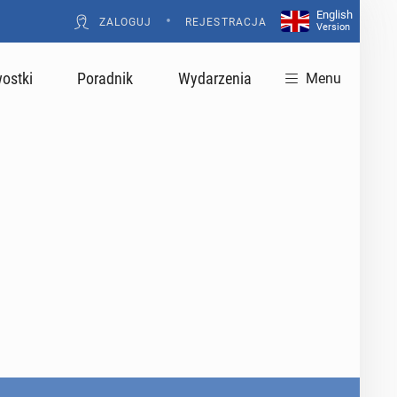
English
•
ZALOGUJ
REJESTRACJA
Version
ostki
Poradnik
Wydarzenia
Menu