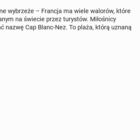
yj­ne wy­brze­że – Francja ma wiele walorów, które
­nym na świecie przez tu­ry­stów. Mi­ło­śni­cy
ć nazwę Cap Blanc-Nez. To plaża, którą uznaną