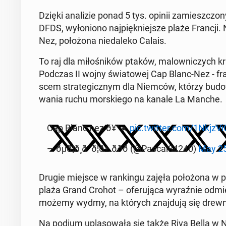
Dzięki ana­li­zie ponad 5 tys. opinii za­miesz­czo
DFDS, wy­ło­nio­no naj­pięk­niej­sze plaże Francji.
Nez, po­ło­żo­na nie­da­le­ko Calais.
To raj dla mi­ło­śni­ków ptaków, ma­low­ni­czych kra­j
Podczas II wojny świa­to­wej Cap Blanc-Nez - fran
scem stra­te­gicz­nym dla Niemców, którzy bu­do­wa
wa­nia ruchu mor­skie­go na kanale La Manche.
Cap Blanc nez ð¥°☀️
pic.twitter.com/1Nkj­zVi
— ðµ​ð¦​ð¸​ð¨​ð¦​ð±​ ððð (@Pascal84240)
May 25
Drugie miejsce w ran­kin­gu zajęła po­ło­żo­na w po
plaża Grand Crohot – ofe­ru­ją­ca wy­raź­nie od­mi
możemy wydmy, na których znaj­du­ją się drew­ni
Na podium upla­so­wa­ła się także Riva Bella w N