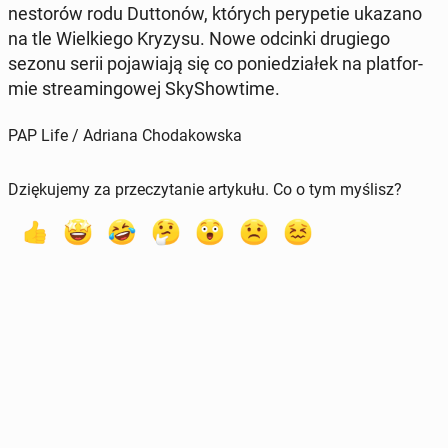
ne­sto­rów rodu Dut­to­nów, których pe­ry­pe­tie ukazano
na tle Wiel­kie­go Kryzysu. Nowe odcinki dru­gie­go
sezonu serii po­ja­wia­ją się co po­nie­dzia­łek na plat­for­
mie stre­amin­go­wej Sky­Show­ti­me.
PAP Life / Adriana Chodakowska
Dziękujemy za przeczytanie artykułu. Co o tym myślisz?