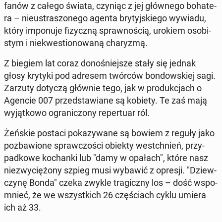
fanów z całego świata, czyniąc z jej głów­ne­go bo­ha­te­
ra – nie­ustra­szo­ne­go agenta bry­tyj­skie­go wywiadu,
który im­po­nu­je fi­zycz­ną spraw­no­ścią, urokiem oso­bi­
stym i nie­kwe­stio­no­wa­ną cha­ry­zmą.
Z biegiem lat coraz do­no­śniej­sze stały się jednak
głosy krytyki pod adresem twórców bon­dow­skiej sagi.
Zarzuty dotyczą głównie tego, jak w pro­duk­cjach o
Agencie 007 przed­sta­wia­ne są kobiety. Te zaś mają
wy­jąt­ko­wo ogra­ni­czo­ny re­per­tu­ar ról.
Żeńskie postaci po­ka­zy­wa­ne są bowiem z reguły jako
po­zba­wio­ne spraw­czo­ści obiekty wes­tchnień, przy­
pad­ko­we ko­chan­ki lub "damy w opałach", które nasz
nie­zwy­cię­żo­ny szpieg musi wybawić z opresji. "Dziew­
czy­nę Bonda" czeka zwykle tra­gicz­ny los – dość wspo­
mnieć, że we wszyst­kich 26 czę­ściach cyklu umiera
ich aż 33.