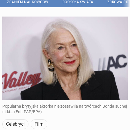
ZDANIEM NAUKOWCÓW
DOOKOŁA ŚWIATA
ZDROWA DIE
Popularna brytyjska aktorka nie zostawiła na twórcach Bonda suchej
nitki... (Fot. PAP/EPA)
Celebryci
Film