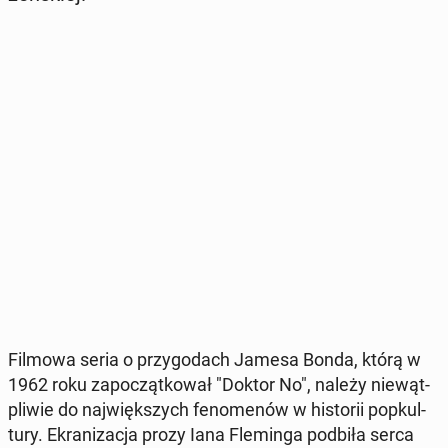
Filmowa seria o przy­go­dach Jamesa Bonda, którą w
1962 roku za­po­cząt­ko­wał "Doktor No", należy nie­wąt­
pli­wie do naj­więk­szych fe­no­me­nów w hi­sto­rii po­pkul­
tu­ry. Ekra­ni­za­cja prozy Iana Fle­min­ga podbiła serca