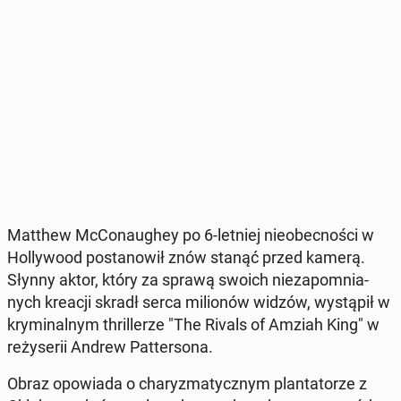
Matthew McCo­nau­ghey po 6-letniej nie­obec­no­ści w
Hol­ly­wo­od po­sta­no­wił znów stanąć przed kamerą.
Słynny aktor, który za sprawą swoich nie­za­po­mnia­
nych kreacji skradł serca mi­lio­nów widzów, wy­stą­pił w
kry­mi­nal­nym thril­le­rze "The Rivals of Amziah King" w
re­ży­se­rii Andrew Pat­ter­so­na.
Obraz opo­wia­da o cha­ry­zma­tycz­nym plan­ta­to­rze z