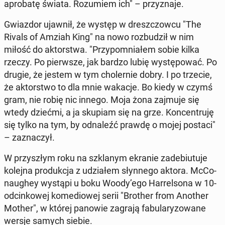
apro­ba­tę świata. Ro­zu­miem ich" – przy­zna­je.
Gwiaz­dor ujawnił, że występ w dresz­czow­cu "The
Rivals of Amziah King" na nowo roz­bu­dził w nim
miłość do ak­tor­stwa. "Przy­po­mnia­łem sobie kilka
rzeczy. Po pierw­sze, jak bardzo lubię wy­stę­po­wać. Po
drugie, że jestem w tym cho­ler­nie dobry. I po trzecie,
że ak­tor­stwo to dla mnie wakacje. Bo kiedy w czymś
gram, nie robię nic innego. Moja żona zajmuje się
wtedy dziećmi, a ja skupiam się na grze. Kon­cen­tru­ję
się tylko na tym, by od­na­leźć prawdę o mojej postaci"
– za­zna­czył.
W przy­szłym roku na szkla­nym ekranie za­de­biu­tu­je
kolejna pro­duk­cja z udzia­łem słyn­ne­go aktora. McCo­
nau­ghey wystąpi u boku Woody’ego Har­rel­so­na w 10-
od­cin­ko­wej ko­me­dio­wej serii "Brother from Another
Mother", w której panowie zagrają fa­bu­la­ry­zo­wa­ne
wersje samych siebie.