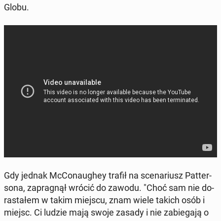
Globu.
Gdy jednak McCo­nau­ghey trafił na sce­na­riusz Pat­ter­
so­na, za­pra­gnął wrócić do zawodu. "Choć sam nie do­
ra­sta­łem w takim miejscu, znam wiele takich osób i
miejsc. Ci ludzie mają swoje zasady i nie za­bie­ga­ją o