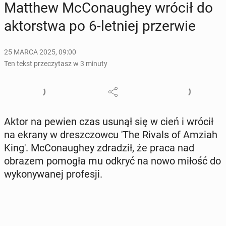
Matthew McCo­nau­ghey wrócił do
ak­tor­stwa po 6-letniej prze­rwie
25 MARCA 2025, 09:00
Ten tekst przeczytasz w 3 minuty
Aktor na pewien czas usunął się w cień i wrócił
na ekrany w dresz­czow­cu 'The Rivals of Amziah
King'. McCo­nau­ghey zdra­dził, że praca nad
obrazem pomogła mu odkryć na nowo miłość do
wy­ko­ny­wa­nej pro­fe­sji.