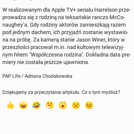
W re­ali­zo­wa­nym dla Apple TV+ serialu Har­rel­son prze­
pro­wa­dza się z rodziną na tek­sań­skie ranczo McCo­
nau­ghey’a. Gdy rodziny aktorów za­miesz­ka­ją razem
pod jednym dachem, ich przy­jaźń zo­sta­nie wy­sta­wio­
na na próbę. Za kamerą stanie Jason Winer, który w
prze­szło­ści pra­co­wał m.in. nad kul­to­wym te­le­wi­zyj­
nym hitem "Współ­cze­sna rodzina". Do­kład­na data pre­
mie­ry nie została jeszcze ujaw­nio­na.
PAP Life / Adriana Chodakowska
Dziękujemy za przeczytanie artykułu. Co o tym myślisz?