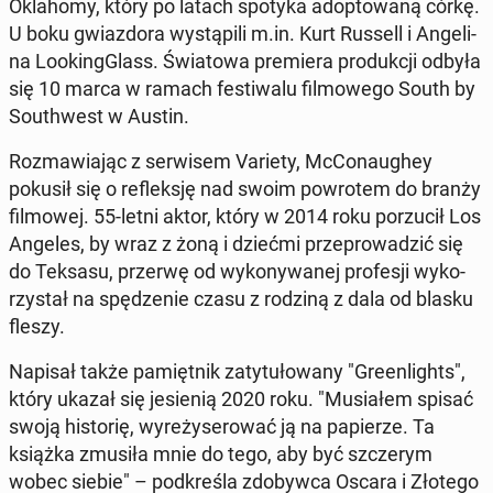
Okla­ho­my, który po latach spotyka ad­op­to­wa­ną córkę.
U boku gwiaz­do­ra wy­stą­pi­li m.in. Kurt Russell i An­ge­li­
na Lo­oking­Glass. Świa­to­wa pre­mie­ra pro­duk­cji odbyła
się 10 marca w ramach fe­sti­wa­lu fil­mo­we­go South by
So­uth­west w Austin.
Roz­ma­wia­jąc z ser­wi­sem Variety, McCo­nau­ghey
pokusił się o re­flek­sję nad swoim po­wro­tem do branży
fil­mo­wej. 55-letni aktor, który w 2014 roku po­rzu­cił Los
Angeles, by wraz z żoną i dziećmi prze­pro­wa­dzić się
do Teksasu, przerwę od wy­ko­ny­wa­nej pro­fe­sji wy­ko­
rzy­stał na spę­dze­nie czasu z rodziną z dala od blasku
fleszy.
Napisał także pa­mięt­nik za­ty­tu­ło­wa­ny "Gre­en­li­ghts",
który ukazał się je­sie­nią 2020 roku. "Mu­sia­łem spisać
swoją hi­sto­rię, wy­re­ży­se­ro­wać ją na pa­pie­rze. Ta
książka zmusiła mnie do tego, aby być szcze­rym
wobec siebie" – pod­kre­śla zdo­byw­ca Oscara i Złotego