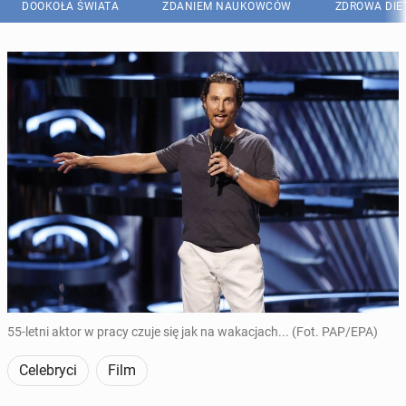
DOOKOŁA ŚWIATA
ZDANIEM NAUKOWCÓW
ZDROWA DIE
55-letni aktor w pracy czuje się jak na wakacjach... (Fot. PAP/EPA)
Celebryci
Film