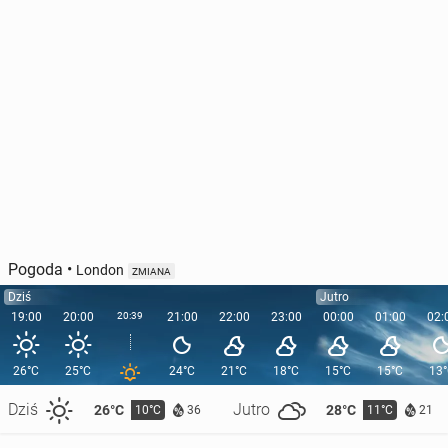
Pogoda
•
London
ZMIANA
Dziś
Jutro
19:00
20:00
20:39
21:00
22:00
23:00
00:00
01:00
02:
26°C
25°C
24°C
21°C
18°C
15°C
15°C
13
Dziś
Jutro
26°C
28°C
10°C
11°C
36
21