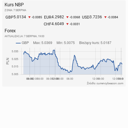
Kurs NBP
Z DNIA: 7 SIERPNIA
5.0134
4.2982
3.7236
GBP
EUR
USD
-0.0085
-0.0068
-0.0084
4.6049
CHF
-0.0031
Forex
AKTUALIZACJA:
7 SIERPNIA, 19:00
Źródło: currencybeacon.com