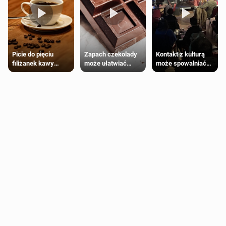
Zapach czekolady
Kontakt z kulturą
Picie do pięciu
może ułatwiać
może spowalniać
filiżanek kawy
trening siłowy
starzenie
dziennie jest
bezpieczne dla
większości
dorosłych