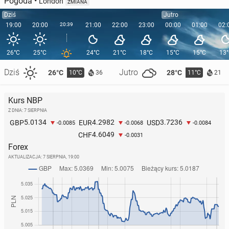
Pogoda
•
London
ZMIANA
Dziś
Jutro
19:00
20:00
20:39
21:00
22:00
23:00
00:00
01:00
02:
26°C
25°C
24°C
21°C
18°C
15°C
15°C
13
Dziś
Jutro
26°C
28°C
10°C
11°C
36
21
Kurs NBP
Z DNIA: 7 SIERPNIA
5.0134
4.2982
3.7236
GBP
EUR
USD
-0.0085
-0.0068
-0.0084
4.6049
CHF
-0.0031
Forex
AKTUALIZACJA:
7 SIERPNIA, 19:00