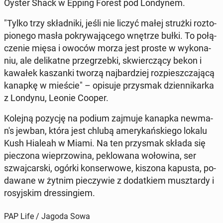
Oyster Shack w Epping Forest pod Lon­dy­nem.
"Tylko trzy skład­ni­ki, jeśli nie liczyć małej strużki roz­to­
pio­ne­go masła po­kry­wa­ją­ce­go wnętrze bułki. To po­łą­
cze­nie mięsa i owoców morza jest proste w wy­ko­na­
niu, ale de­li­kat­ne prze­grzeb­ki, skwier­czą­cy bekon i
kawałek ka­szan­ki tworzą naj­bar­dziej roz­piesz­cza­ją­cą
kanapkę w mieście" – opisuje przy­smak dzien­ni­kar­ka
z Londynu, Leonie Cooper.
Kolejną pozycję na podium zajmuje kanapka new­ma­
n's jewban, która jest chlubą ame­ry­kań­skie­go lokalu
Kush Hialeah w Miami. Na ten przy­smak składa się
pie­czo­na wie­przo­wi­na, pe­klo­wa­na wo­ło­wi­na, ser
szwaj­car­ski, ogórki kon­ser­wo­we, kiszona kapusta, po­
da­wa­ne w żytnim pie­czy­wie z do­dat­kiem musz­tar­dy i
ro­syj­skim dres­sin­giem.
PAP Life / Jagoda Sowa