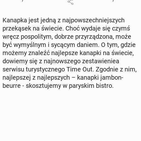
Kanapka jest jedną z naj­pow­szech­niej­szych
prze­ką­sek na świecie. Choć wydaje się czymś
wręcz po­spo­li­tym, dobrze przy­rzą­dzo­na, może
być wy­myśl­nym i sycącym daniem. O tym, gdzie
możemy znaleźć naj­lep­sze kanapki na świecie,
dowiemy się z naj­now­sze­go ze­sta­wie­niea
serwisu tu­ry­stycz­ne­go Time Out. Zgodnie z nim,
naj­lep­szej z naj­lep­szych – kanapki jambon-
beurre - skosz­tu­je­my w pa­ry­skim bistro.