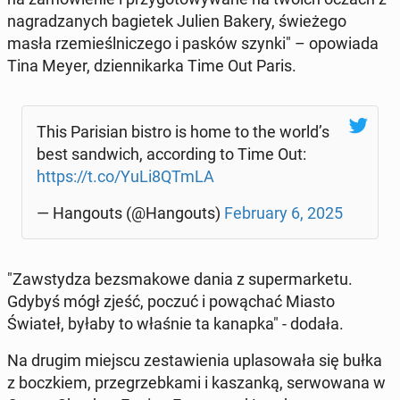
na­gra­dza­nych ba­gie­tek Julien Bakery, świe­że­go
masła rze­mieśl­ni­cze­go i pasków szynki" – opo­wia­da
Tina Meyer, dzien­ni­kar­ka Time Out Paris.
This Pa­ri­sian bistro is home to the world’s
best san­dwich, ac­cor­ding to Time Out:
https://t.co/YuLi8QTmLA
— Han­go­uts (@Han­go­uts)
Fe­bru­ary 6, 2025
"Za­wsty­dza bez­sma­ko­we dania z su­per­mar­ke­tu.
Gdybyś mógł zjeść, poczuć i po­wą­chać Miasto
Świateł, byłaby to właśnie ta kanapka" - dodała.
Na drugim miejscu ze­sta­wie­nia upla­so­wa­ła się bułka
z bocz­kiem, prze­grzeb­ka­mi i ka­szan­ką, ser­wo­wa­na w