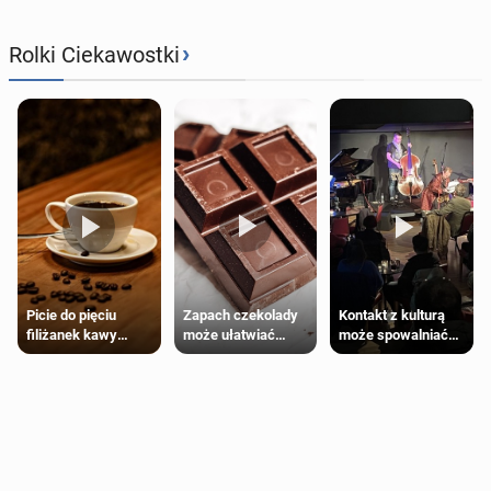
›
Rolki Ciekawostki
Zapach czekolady
Kontakt z kulturą
Picie do pięciu
może ułatwiać
może spowalniać
filiżanek kawy
trening siłowy
starzenie
dziennie jest
bezpieczne dla
większości
dorosłych