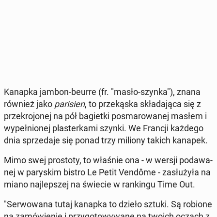
Kanapka jambon-beurre (fr. "masło-szynka"), znana
również jako
pa­ri­sien
, to prze­ką­ska skła­da­ją­ca się z
prze­kro­jo­nej na pół ba­giet­ki po­sma­ro­wa­nej masłem i
wy­peł­nio­nej pla­ster­ka­mi szynki. We Francji każdego
dnia sprze­da­je się ponad trzy miliony takich kanapek.
Mimo swej pro­sto­ty, to właśnie ona - w wersji po­da­wa­
nej w pa­ry­skim bistro Le Petit Vendôme - za­słu­ży­ła na
miano naj­lep­szej na świecie w ran­kin­gu Time Out.
"Ser­wo­wa­na tutaj kanapka to dzieło sztuki. Są robione
na za­mó­wie­nie i przy­go­to­wy­wa­ne na twoich oczach z